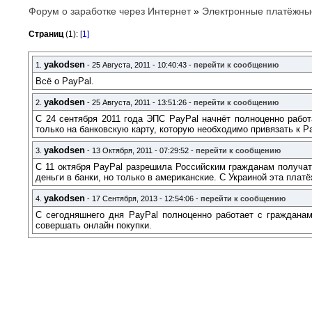
Форум о заработке через Интернет
»
Электронные платёжны
Страниц
(1):
[1]
yakodsen
1.
- 25 Августа, 2011 - 10:40:43 -
перейти к сообщению
Всё о PayPal.
yakodsen
2.
- 25 Августа, 2011 - 13:51:26 -
перейти к сообщению
С 24 сентября 2011 года ЭПС PayPal начнёт полноценно работ
только на банковскую карту, которую необходимо привязать к Pa
yakodsen
3.
- 13 Октября, 2011 - 07:29:52 -
перейти к сообщению
С 11 октября PayPal разрешила Российским гражданам получат
деньги в банки, но только в американские. С Украиной эта плат
yakodsen
4.
- 17 Сентября, 2013 - 12:54:06 -
перейти к сообщению
С сегодняшнего дня PayPal полноценно работает с гражданам
совершать онлайн покупки.