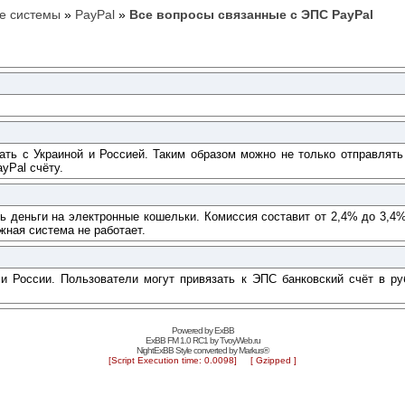
е системы
»
PayPal
»
Все вопросы связанные с ЭПС PayPal
ать с Украиной и Россией. Таким образом можно не только отправлять
yPal счёту.
ь деньги на электронные кошельки. Комиссия составит от 2,4% до 3,
ёжная система не работает.
и России. Пользователи могут привязать к ЭПС банковский счёт в р
Powered by
ExBB
ExBB FM 1.0 RC1 by
TvoyWeb.ru
NightExBB Style converted by
Markus®
[Script Execution time: 0.0098] [ Gzipped ]