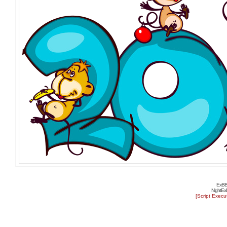
ExBB
NightEx
[Script Exec