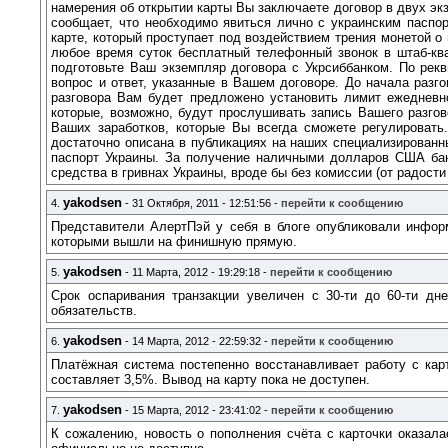
намерения об открытии карты Вы заключаете договор в двух эк
сообщает, что необходимо явиться лично с украинским паспор
карте, который проступает под воздействием трения монетой 
любое время суток бесплатный телефонный звонок в штаб-ква
подготовьте Ваш экземпляр договора с Укрсиббанком. По рек
вопрос и ответ, указанные в Вашем договоре. До начала разг
разговора Вам будет предложено установить лимит ежедневно
которые, возможно, будут прослушивать запись Вашего разгов
Ваших заработков, которые Вы всегда сможете регулировать.
достаточно описана в публикациях на наших специализированн
паспорт Украины. За получение наличными долларов США бан
средства в гривнах Украины, вроде бы без комиссии (от радост
yakodsen
4.
- 31 Октября, 2011 - 12:51:56 -
перейти к сообщению
Представители АлертПэй у себя в блоге опубликовали информ
которыми вышли на финишную прямую.
yakodsen
5.
- 11 Марта, 2012 - 19:29:18 -
перейти к сообщению
Срок оспаривания транзакции увеличен с 30-ти до 60-ти дн
обязательств.
yakodsen
6.
- 14 Марта, 2012 - 22:59:32 -
перейти к сообщению
Платёжная система постепенно восстанавливает работу с карт
составляет 3,5%. Вывод на карту пока не доступен.
yakodsen
7.
- 15 Марта, 2012 - 23:41:02 -
перейти к сообщению
К сожалению, новость о пополнения счёта с карточки оказала