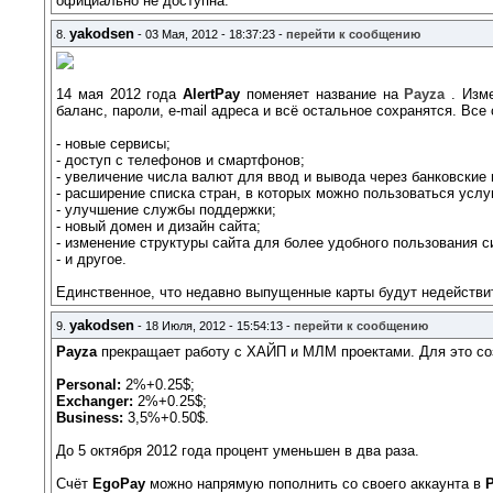
официально не доступна.
yakodsen
8.
- 03 Мая, 2012 - 18:37:23 -
перейти к сообщению
14 мая 2012 года
AlertPay
поменяет название на
Payza
. Изм
баланс, пароли, e-mail адреса и всё остальное сохранятся. Вс
- новые сервисы;
- доступ с телефонов и смартфонов;
- увеличение числа валют для ввод и вывода через банковские
- расширение списка стран, в которых можно пользоваться усл
- улучшение службы поддержки;
- новый домен и дизайн сайта;
- изменение структуры сайта для более удобного пользования с
- и другое.
Единственное, что недавно выпущенные карты будут недействит
yakodsen
9.
- 18 Июля, 2012 - 15:54:13 -
перейти к сообщению
Payza
прекращает работу с ХАЙП и МЛМ проектами. Для это 
Personal:
2%+0.25$;
Exchanger:
2%+0.25$;
Business:
3,5%+0.50$.
До 5 октября 2012 года процент уменьшен в два раза.
Счёт
EgoPay
можно напрямую пополнить со своего аккаунта в