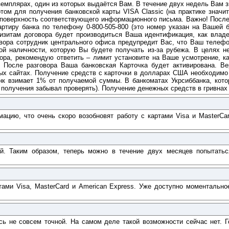
земплярах, один из которых выдаётся Вам. В течение двух недель Вам 
том для получения банковской карты VISA Classic (на практике значит
о поверхность соответствующего информационного письма. Важно! После
ртиру банка по телефону 0-800-505-800 (это номер указан на Вашей б
визитам договора будет производиться Ваша идентификация, как владе
овора сотрудник центрального офиса предупредит Вас, что Ваш телеф
й наличности, которую Вы будете получать из-за рубежа. В целях н
ора, рекомендую ответить – лимит установите на Ваше усмотрение, ка
 После разговора Ваша банковская Карточка будет активирована. Ве
ых сайтах. Получение средств с карточки в долларах США необходимо
к взимает 1% от получаемой суммы. В банкоматах Укрсиббанка, котор
и получения забывал проверять). Получение денежных средств в гривнах 
ацию, что очень скоро возобновят работу с картами Visa и MasterCa
ей. Таким образом, теперь можно в течение двух месяцев попытать
ами Visa, MasterCard и American Express. Уже доступно моментально
сь не совсем точной. На самом деле такой возможности сейчас нет. Г