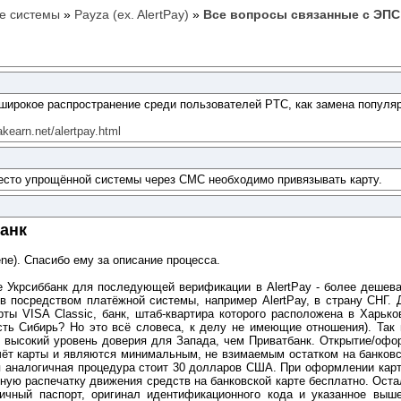
е системы
»
Payza (ex. AlertPay)
»
Все вопросы связанные с ЭПС P
а широкое распространение среди пользователей PTC, как замена популя
yakearn.net/alertpay.html
место упрощённой системы через СМС необходимо привязывать карту.
банк
e). Спасибо ему за описание процесса.
ке Укрсиббанк для последующей верификации в AlertPay - более дешев
в посредством платёжной системы, например AlertPay, в страну СНГ. 
ы VISA Classic, банк, штаб-квартира которого расположена в Харько
есть Сибирь? Но это всё словеса, к делу не имеющие отношения). Так 
 высокий уровень доверия для Запада, чем Приватбанк. Открытие/оформ
ёт карты и являются минимальным, не взимаемым остатком на банковск
ся аналогичная процедура стоит 30 долларов США. При оформлении кар
ую распечатку движения средств на банковской карте бесплатно. Остал
ичный паспорт, оригинал идентификационного кода и указанное вы