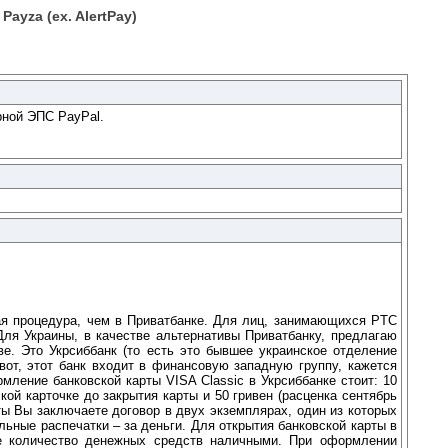
ayza (ex. AlertPay)
рной ЭПС PayPal.
ая процедура, чем в Приватбанке. Для лиц, занимающихся PTC
Для Украины, в качестве альтернативы Приватбанку, предлагаю
ве. Это Укрсиббанк (то есть это бывшее украинское отделение
вот, этот банк входит в финансовую западную группу, кажется
ление банковской карты VISA Classic в Укрсиббанке стоит: 10
ой карточке до закрытия карты и 50 гривен (расценка сентябрь
ты Вы заключаете договор в двух экземплярах, один из которых
ьные распечатки – за деньги. Для открытия банковской карты в
ше количество денежных средств наличными. При оформлении