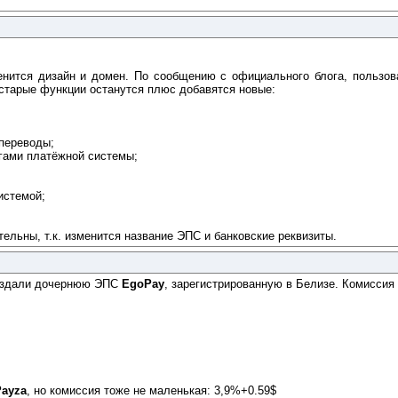
енится дизайн и домен. По сообщению с официального блога, пользова
е старые функции останутся плюс добавятся новые:
 переводы;
угами платёжной системы;
истемой;
ельны, т.к. изменится название ЭПС и банковские реквизиты.
создали дочернюю ЭПС
EgoPay
, зарегистрированную в Белизе. Комиссия 
Payza
, но комиссия тоже не маленькая: 3,9%+0.59$