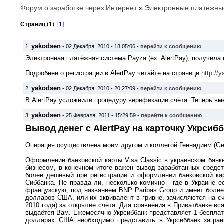
Форум о заработке через Интернет
»
Электронные платёжны
Страниц
(1):
[1]
yakodsen
1.
- 02 Декабря, 2010 - 18:05:06 -
перейти к сообщению
Электронная платёжная система Payza (ex. AlertPay), получил
Подробнее о регистрации в AlertPay читайте на странице
http://
yakodsen
2.
- 02 Декабря, 2010 - 20:27:09 -
перейти к сообщению
В AlertPay усложнили процедуру верификации счёта. Теперь в
yakodsen
3.
- 25 Февраля, 2011 - 15:29:59 -
перейти к сообщению
Вывод денег с AlertPay на карточку Укрсиб
Операция осуществлена моим другом и коллегой Геннадием (Gen
Оформление банковской карты Visa Classic в украинском бан
бизнесом, в конечном итоге важен вывод заработанных средст
более дешевый при регистрации и оформлении банковской карт
Сиббанка. Не правда ли, несколько комично - где в Украине 
французскую, под названием BNP Paribas Group и имеет более
долларов США, или их эквивалент в гривне, зачисляются на сч
2010 года) за открытие счёта. Для сравнения в Приватбанке в
выдаётся Вам. Ежемесячно Укрсиббанк представляет 1 бесплатн
долларах США необходимо представить в Укрсиббанк загран