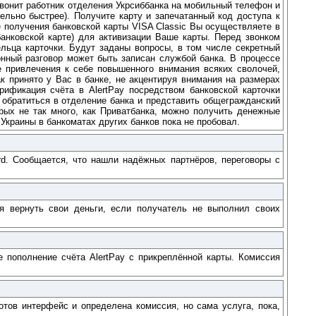
звонит работник отделения Укрсиббанка на мобильный телефон и
ельно быстрее). Получите карту и запечатанный код доступа к
 получения банковской карты VISA Classic Вы осуществляете в
анковской карте) для активизации Ваше карты. Перед звонком
льца карточки. Будут заданы вопросы, в том числе секретный
онный разговор может быть записан службой банка. В процессе
е привлечения к себе повышенного внимания всяких сволочей,
к принято у Вас в банке, не акцентируя внимания на размерах
рификация счёта в AlertPay посредством банковской карточки
 обратиться в отделение банка и представить общегражданский
ых не так много, как Приватбанка, можно получить денежные
Украины в банкоматах других банков пока не пробовал.
rd. Сообщается, что нашли надёжных партнёров, переговоры с
ся вернуть свои деньги, если получатель не выполнил своих
е пополнение счёта AlertPay с прикреплённой карты. Комиссия
отов интерфейс и определена комиссия, но сама услуга, пока,