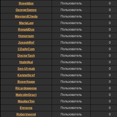
RoveIdiox
Пользователь
0
GeorgeSwove
Пользователь
0
MaynardCheda
Пользователь
0
MariaLaw
Пользователь
0
RonaldDus
Пользователь
0
Honornum
Пользователь
0
JosephRef
Пользователь
0
CDailyCom
Пользователь
0
DoctorTash
Пользователь
0
htaletjkal
Пользователь
0
Seo-Ul-mak
Пользователь
0
Kennethcef
Пользователь
0
Boxerfoupe
Пользователь
0
Ricardoweepe
Пользователь
0
MalcolmGract
Пользователь
0
MauilaxTon
Пользователь
0
Enravoa
Пользователь
0
Robertneend
Пользователь
0