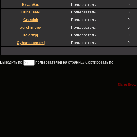
BryanVap
Пользователь
0
Truba_saPi
Пользователь
0
Grantlok
Пользователь
0
agrohimepv
Пользователь
0
italetfzpj
Пользователь
0
Cyharlesemomi
Пользователь
0
Выводить по
пользователей на страницу Сортировать по
[Script Exec