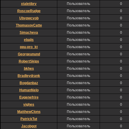
xtaletibrv
Пользователь
0
RoscoeRudge
Пользователь
0
Ubvpwcvob
Пользователь
0
ThomasovCatte
Пользователь
0
Simacheva
Пользователь
0
ebajis
Пользователь
0
ppu-pro_kt
Пользователь
0
Georgeunund
Пользователь
0
RobertSkips
Пользователь
0
bkhes
Пользователь
0
Bradleydrank
Пользователь
0
Bogdanbaz
Пользователь
0
HumanNelo
Пользователь
0
Eugenefrire
Пользователь
0
vighes
Пользователь
0
MatthewClons
Пользователь
0
PatrickTut
Пользователь
0
Jacobgot
Пользователь
0