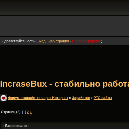
Здравствуйте Гость (
Вход
·
Регистрация
·
Правила форума
)
IncraseBux - стабильно раб
Форум о заработке через Интернет
»
Заработок
»
PTC сайты
Страниц
(2):
[1]
2
»
Без описания