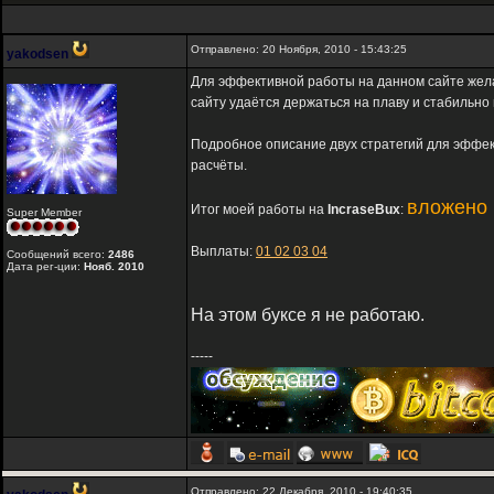
Отправлено: 20 Ноября, 2010 - 15:43:25
yakodsen
Для эффективной работы на данном сайте жел
сайту удаётся держаться на плаву и стабильно
Подробное описание двух стратегий для эффе
расчёты.
вложено 
Итог моей работы на
IncraseBux
:
Super Member
Выплаты:
01
02
03
04
Сообщений всего:
2486
Дата рег-ции:
Нояб. 2010
На этом буксе я не работаю.
-----
Отправлено: 22 Декабря, 2010 - 19:40:35