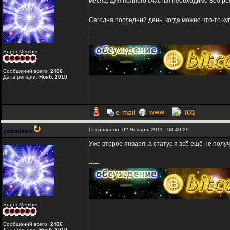
месяц. Для полного счастья необходимо 800 реф
Сегодня последний день, когда можно что-то куп
-----
Super Member
Сообщений всего:
2486
Дата рег-ции:
Нояб. 2010
Отправлено: 02 Января, 2011 - 08:49:29
yakodsen
Уже второе января, а статус я всё ещё не полу
-----
Super Member
Сообщений всего:
2486
Дата рег-ции:
Нояб. 2010