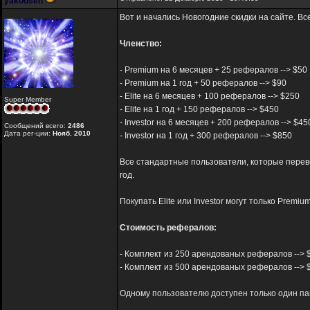
yakodsen
Вот и начались Новогодние скидки на сайте. В
Членство:
- Premium на 6 месяцев + 25 рефералов --> $50
- Premium на 1 год + 50 рефералов --> $90
- Elite на 6 месяцев + 100 рефералов --> $250
Super Member
- Elite на 1 год + 150 рефералов --> $450
- Investor на 6 месяцев + 200 рефералов --> $45
Сообщений всего:
2486
Дата рег-ции:
Нояб. 2010
- Investor на 1 год + 300 рефералов --> $850
Все стандартные пользователи, которые переве
год.
Покупать Elite или Investor могут только Premi
Стоимость рефералов:
- Комплект из 250 арендованых рефералов --> $96(
- Комплект из 500 арендованых рефералов --> $19
Одному пользователю доступен только один па