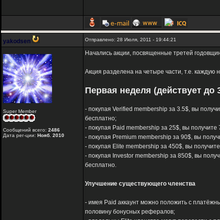
Отправлено: 28 Июля, 2011 - 19:44:21
yakodsen
Начались акции, посвященные третей годовщине
Акция разделена на четыре части, т.е. каждую
Первая неделя (действует до 3
- покупая Verified membership за 3.5$, вы полу
Super Member
бесплатно;
- покупая Paid membership за 25$, вы получите 
Сообщений всего:
2486
Дата рег-ции:
Нояб. 2010
- покупая Premium membership за 90$, вы получ
- покупая Elite membership за 450$, вы получит
- покупая Investor membership за 850$, вы полу
бесплатно.
Улучшение существующего членства
- имея Paid аккаунт можно положить с платёжны
половину бонусных рефералов;