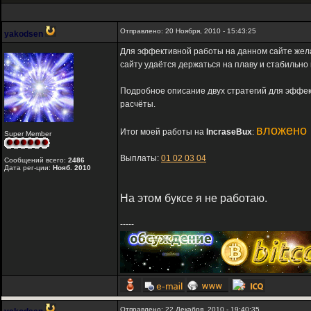
Отправлено: 20 Ноября, 2010 - 15:43:25
yakodsen
Для эффективной работы на данном сайте жел
сайту удаётся держаться на плаву и стабильно
Подробное описание двух стратегий для эффе
расчёты.
вложено 
Итог моей работы на
IncraseBux
:
Super Member
Выплаты:
01
02
03
04
Сообщений всего:
2486
Дата рег-ции:
Нояб. 2010
На этом буксе я не работаю.
-----
Отправлено: 22 Декабря, 2010 - 19:40:35