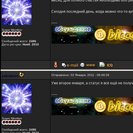
месяц. Для полного счастья необходимо 800 реф
Сегодня последний день, когда можно что-то куп
-----
Super Member
Сообщений всего:
2486
Дата рег-ции:
Нояб. 2010
Отправлено: 02 Января, 2011 - 08:49:29
yakodsen
Уже второе января, а статус я всё ещё не полу
-----
Super Member
Сообщений всего:
2486
Дата рег-ции:
Нояб. 2010