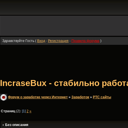
Здравствуйте Гость (
Вход
·
Регистрация
·
Правила форума
)
IncraseBux - стабильно раб
Форум о заработке через Интернет
»
Заработок
»
PTC сайты
Страниц
(2):
[1]
2
»
Без описания