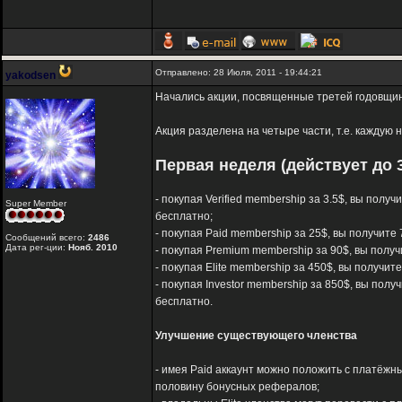
Отправлено: 28 Июля, 2011 - 19:44:21
yakodsen
Начались акции, посвященные третей годовщине
Акция разделена на четыре части, т.е. каждую
Первая неделя (действует до 3
- покупая Verified membership за 3.5$, вы полу
Super Member
бесплатно;
- покупая Paid membership за 25$, вы получите 
Сообщений всего:
2486
Дата рег-ции:
Нояб. 2010
- покупая Premium membership за 90$, вы получ
- покупая Elite membership за 450$, вы получит
- покупая Investor membership за 850$, вы полу
бесплатно.
Улучшение существующего членства
- имея Paid аккаунт можно положить с платёжны
половину бонусных рефералов;