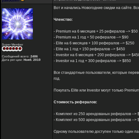
yakodsen
Вот и начались Новогодние скидки на сайте. В
Членство:
- Premium на 6 месяцев + 25 рефералов --> $50
- Premium на 1 год + 50 рефералов --> $90
- Elite на 6 месяцев + 100 рефералов --> $250
Super Member
- Elite на 1 год + 150 рефералов --> $450
- Investor на 6 месяцев + 200 рефералов --> $45
Сообщений всего:
2486
Дата рег-ции:
Нояб. 2010
- Investor на 1 год + 300 рефералов --> $850
Все стандартные пользователи, которые переве
год.
Покупать Elite или Investor могут только Premi
Стоимость рефералов:
- Комплект из 250 арендованых рефералов --> $96(
- Комплект из 500 арендованых рефералов --> $19
Одному пользователю доступен только один па