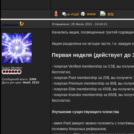
Отправлено: 28 Июля, 2011 - 19:44:21
yakodsen
Начались акции, посвященные третей годовщине
Акция разделена на четыре части, т.е. каждую
Первая неделя (действует до 3
- покупая Verified membership за 3.5$, вы полу
Super Member
бесплатно;
- покупая Paid membership за 25$, вы получите 
Сообщений всего:
2486
Дата рег-ции:
Нояб. 2010
- покупая Premium membership за 90$, вы получ
- покупая Elite membership за 450$, вы получит
- покупая Investor membership за 850$, вы полу
бесплатно.
Улучшение существующего членства
- имея Paid аккаунт можно положить с платёжны
половину бонусных рефералов;