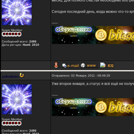
месяц. Для полного счастья необходимо 800 реф
Сегодня последний день, когда можно что-то куп
-----
Super Member
Сообщений всего:
2486
Дата рег-ции:
Нояб. 2010
Отправлено: 02 Января, 2011 - 08:49:29
yakodsen
Уже второе января, а статус я всё ещё не полу
-----
Super Member
Сообщений всего:
2486
Дата рег-ции:
Нояб. 2010