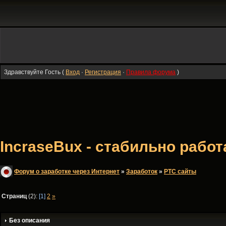
Здравствуйте Гость (
Вход
·
Регистрация
·
Правила форума
)
IncraseBux - стабильно раб
Форум о заработке через Интернет
»
Заработок
»
PTC сайты
Страниц
(2):
[1]
2
»
Без описания