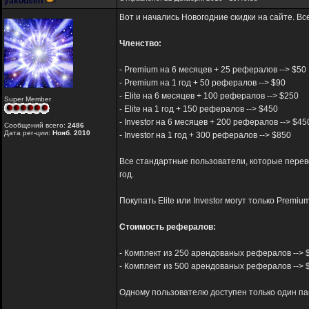
yakodsen
Вот и начались Новогодние скидки на сайте. В
Членство:
- Premium на 6 месяцев + 25 рефералов --> $50
- Premium на 1 год + 50 рефералов --> $90
- Elite на 6 месяцев + 100 рефералов --> $250
Super Member
- Elite на 1 год + 150 рефералов --> $450
- Investor на 6 месяцев + 200 рефералов --> $45
Сообщений всего:
2486
Дата рег-ции:
Нояб. 2010
- Investor на 1 год + 300 рефералов --> $850
Все стандартные пользователи, которые переве
год.
Покупать Elite или Investor могут только Premi
Стоимость рефералов:
- Комплект из 250 арендованых рефералов --> $96(
- Комплект из 500 арендованых рефералов --> $19
Одному пользователю доступен только один па