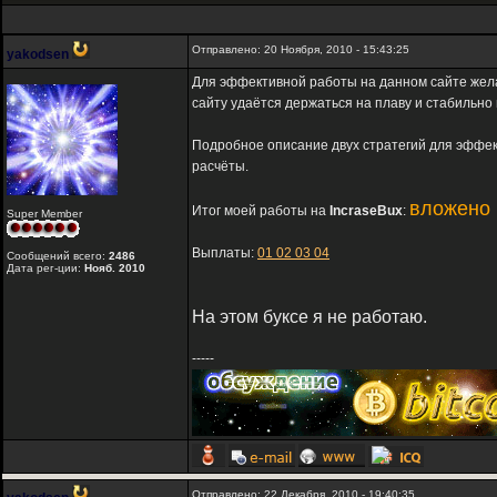
Отправлено: 20 Ноября, 2010 - 15:43:25
yakodsen
Для эффективной работы на данном сайте жел
сайту удаётся держаться на плаву и стабильно
Подробное описание двух стратегий для эффе
расчёты.
вложено 
Итог моей работы на
IncraseBux
:
Super Member
Выплаты:
01
02
03
04
Сообщений всего:
2486
Дата рег-ции:
Нояб. 2010
На этом буксе я не работаю.
-----
Отправлено: 22 Декабря, 2010 - 19:40:35