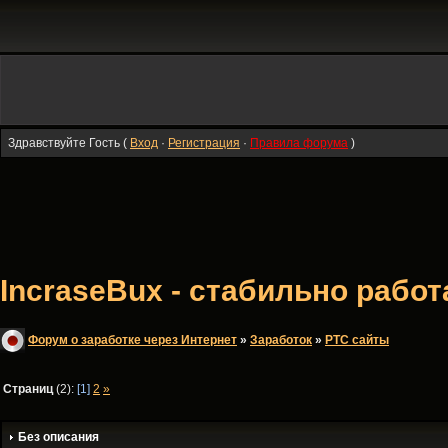
Здравствуйте Гость (
Вход
·
Регистрация
·
Правила форума
)
IncraseBux - стабильно раб
Форум о заработке через Интернет
»
Заработок
»
PTC сайты
Страниц
(2):
[1]
2
»
Без описания