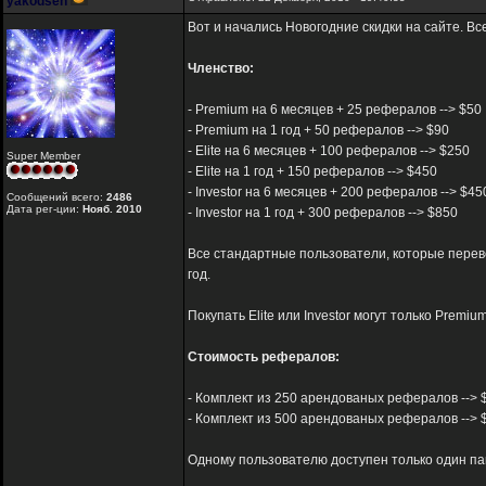
yakodsen
Вот и начались Новогодние скидки на сайте. В
Членство:
- Premium на 6 месяцев + 25 рефералов --> $50
- Premium на 1 год + 50 рефералов --> $90
- Elite на 6 месяцев + 100 рефералов --> $250
Super Member
- Elite на 1 год + 150 рефералов --> $450
- Investor на 6 месяцев + 200 рефералов --> $45
Сообщений всего:
2486
Дата рег-ции:
Нояб. 2010
- Investor на 1 год + 300 рефералов --> $850
Все стандартные пользователи, которые переве
год.
Покупать Elite или Investor могут только Premi
Стоимость рефералов:
- Комплект из 250 арендованых рефералов --> $96(
- Комплект из 500 арендованых рефералов --> $19
Одному пользователю доступен только один па