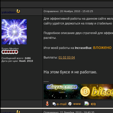
Отправлено: 20 Ноября, 2010 - 15:43:25
yakodsen
Для эффективной работы на данном сайте жел
сайту удаётся держаться на плаву и стабильно
Подробное описание двух стратегий для эффе
расчёты.
вложено 
Итог моей работы на
IncraseBux
:
Super Member
Выплаты:
01
02
03
04
Сообщений всего:
2486
Дата рег-ции:
Нояб. 2010
На этом буксе я не работаю.
-----
Отправлено: 22 Декабря, 2010 - 19:40:35