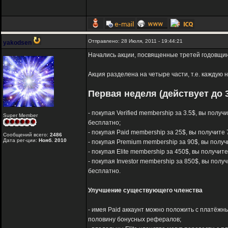
Отправлено: 28 Июля, 2011 - 19:44:21
yakodsen
Начались акции, посвященные третей годовщине
Акция разделена на четыре части, т.е. каждую
Первая неделя (действует до 3
- покупая Verified membership за 3.5$, вы полу
Super Member
бесплатно;
- покупая Paid membership за 25$, вы получите 
Сообщений всего:
2486
Дата рег-ции:
Нояб. 2010
- покупая Premium membership за 90$, вы получ
- покупая Elite membership за 450$, вы получит
- покупая Investor membership за 850$, вы полу
бесплатно.
Улучшение существующего членства
- имея Paid аккаунт можно положить с платёжны
половину бонусных рефералов;