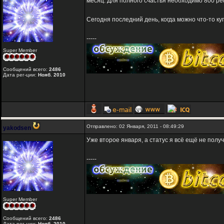
месяц. Для полного счастья необходимо 800 реф
Сегодня последний день, когда можно что-то куп
-----
Super Member
Сообщений всего:
2486
Дата рег-ции:
Нояб. 2010
Отправлено: 02 Января, 2011 - 08:49:29
yakodsen
Уже второе января, а статус я всё ещё не полу
-----
Super Member
Сообщений всего:
2486
Дата рег-ции:
Нояб. 2010