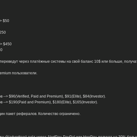
> $50
$250
-> $450
50
ереведут через платёжные системы на свой баланс 10$ или больше, получат ст
Premium пользователи.
> $96(Verified, Paid and Premium), $91(Elite), $84(Investor).
-> $190(Paid and Premium), $180(Elite), $165(Investor).
ин пакет рефералов. Количество ограничено.