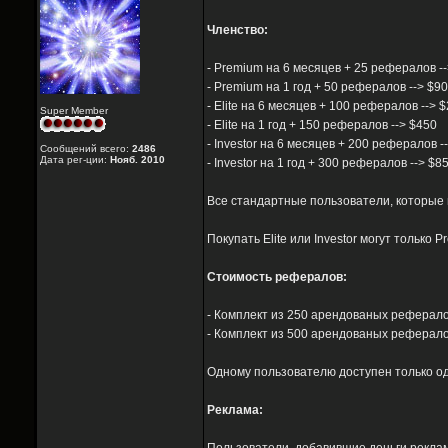
Членство:
- Premium на 6 месяцев + 25 рефералов --
- Premium на 1 год + 50 рефералов --> $90
- Elite на 6 месяцев + 100 рефералов --> 
Super Member
- Elite на 1 год + 150 рефералов --> $450
- Investor на 6 месяцев + 200 рефералов -
Сообщений всего:
2486
Дата рег-ции:
Нояб. 2010
- Investor на 1 год + 300 рефералов --> $8
Все стандартные пользователи, которые п
Покупать Elite или Investor могут только 
Стоимость рефералов:
- Комплект из 250 арендованых рефералов --
- Комплект из 500 арендованых рефералов -
Одному пользователю доступен только од
Реклама: