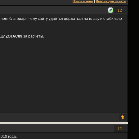
Поиск в теме
|
Версия для печати
ом, благодаря чему сайту удаётся держаться на плаву и стабильно
ищу
ZOTAC89
за расчёты.
010 года.