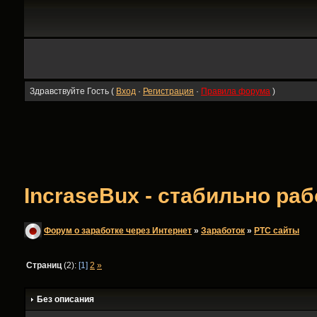
Здравствуйте Гость (
Вход
·
Регистрация
·
Правила форума
)
IncraseBux - стабильно р
Форум о заработке через Интернет
»
Заработок
»
PTC сайты
Страниц
(2):
[1]
2
»
Без описания