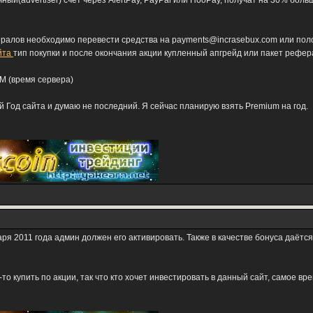
ый(advertiser) счёт через AlertPay, PayPal или HooPay, получат на 30% боль
алов необходимо перевести средства на payments@incrasebux.com или положит
йта
тип покупки и после окончания акции купленный апгрейд или пакет рефер
PM (время сервера)
й Год сайта и думаю не последний. Я сейчас планирую взять Premium на год.
аря 2011 года админ должен его активировать. Также в качестве бонуса даёт
то купить по акции, так что кто хочет инвестировать в данный сайт, самое вре