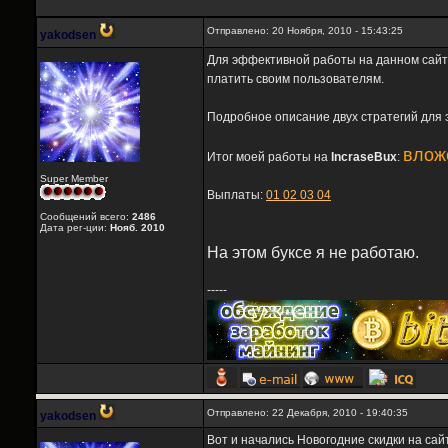
Отправлено: 20 Ноября, 2010 - 15:43:25
yakodsen
Для эффективной работы на данном сайте
платить своим пользователям.
Подробное описание двух стратегий для
вложе
Итог моей работы на
IncraseBux
:
Super Member
Выплаты:
01
02
03
04
Сообщений всего:
2486
Дата рег-ции:
Нояб. 2010
На этом буксе я не работаю.
-----
Отправлено: 22 Декабря, 2010 - 19:40:35
yakodsen
Вот и начались Новогодние скидки на са