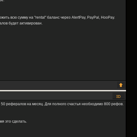
ше.
ь всю сумму на "rental" баланс через AlertPay, PayPal, HooPay.
алов будет активирован.
ся 50 рефералов на месяц. Для полного счастья необходимо 800 рефов.
мя это сделать.