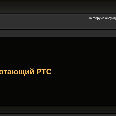
На форуме обсужд
аботающий PTC