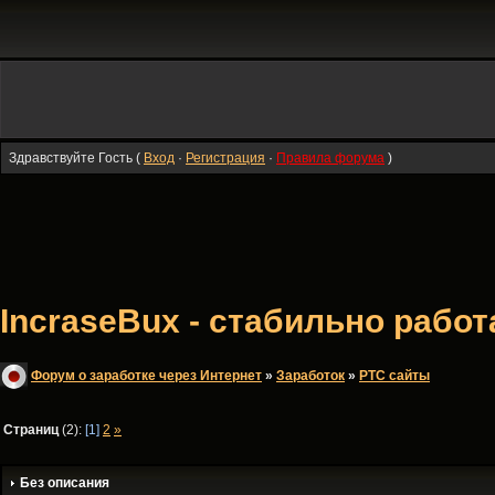
Здравствуйте Гость (
Вход
·
Регистрация
·
Правила форума
)
IncraseBux - стабильно раб
Форум о заработке через Интернет
»
Заработок
»
PTC сайты
Страниц
(2):
[1]
2
»
Без описания