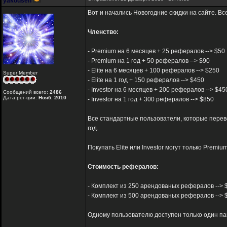
yakodsen
Вот и начались Новогодние скидки на сайте. В
Членство:
- Premium на 6 месяцев + 25 рефералов --> $50
- Premium на 1 год + 50 рефералов --> $90
- Elite на 6 месяцев + 100 рефералов --> $250
Super Member
- Elite на 1 год + 150 рефералов --> $450
- Investor на 6 месяцев + 200 рефералов --> $45
Сообщений всего:
2486
Дата рег-ции:
Нояб. 2010
- Investor на 1 год + 300 рефералов --> $850
Все стандартные пользователи, которые переве
год.
Покупать Elite или Investor могут только Premi
Стоимость рефералов:
- Комплект из 250 арендованых рефералов --> $96(
- Комплект из 500 арендованых рефералов --> $19
Одному пользователю доступен только один па