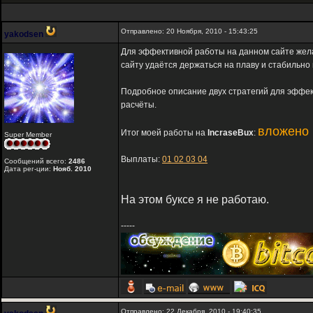
Отправлено: 20 Ноября, 2010 - 15:43:25
yakodsen
Для эффективной работы на данном сайте жел
сайту удаётся держаться на плаву и стабильно
Подробное описание двух стратегий для эффе
расчёты.
вложено 
Итог моей работы на
IncraseBux
:
Super Member
Выплаты:
01
02
03
04
Сообщений всего:
2486
Дата рег-ции:
Нояб. 2010
На этом буксе я не работаю.
-----
Отправлено: 22 Декабря, 2010 - 19:40:35