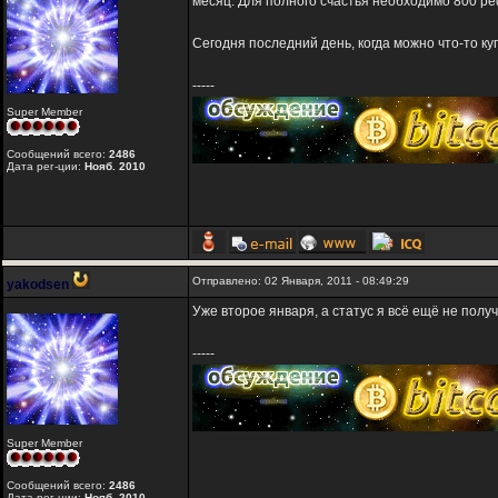
месяц. Для полного счастья необходимо 800 реф
Сегодня последний день, когда можно что-то куп
-----
Super Member
Сообщений всего:
2486
Дата рег-ции:
Нояб. 2010
Отправлено: 02 Января, 2011 - 08:49:29
yakodsen
Уже второе января, а статус я всё ещё не полу
-----
Super Member
Сообщений всего:
2486
Дата рег-ции:
Нояб. 2010