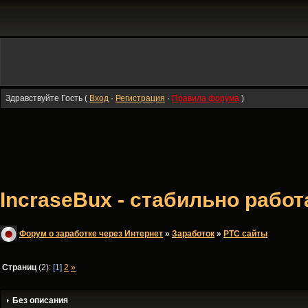
Здравствуйте Гость (
Вход
·
Регистрация
·
Правила форума
)
IncraseBux - стабильно раб
Форум о заработке через Интернет
»
Заработок
»
PTC сайты
Страниц
(2):
[1]
2
»
Без описания