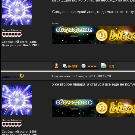
месяц. Для полного счастья необходимо 800 реф
Сегодня последний день, когда можно что-то куп
-----
Super Member
Сообщений всего:
2486
Дата рег-ции:
Нояб. 2010
Отправлено: 02 Января, 2011 - 08:49:29
yakodsen
Уже второе января, а статус я всё ещё не полу
-----
Super Member
Сообщений всего:
2486
Дата рег-ции:
Нояб. 2010