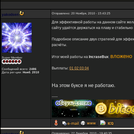
Отправлено: 20 Ноября, 2010 - 15:43:25
yakodsen
Для эффективной работы на данном сайте жел
сайту удаётся держаться на плаву и стабильно
Подробное описание двух стратегий для эффе
расчёты.
вложено 
Итог моей работы на
IncraseBux
:
Super Member
Выплаты:
01
02
03
04
Сообщений всего:
2486
Дата рег-ции:
Нояб. 2010
На этом буксе я не работаю.
-----
Отправлено: 22 Декабря, 2010 - 19:40:35