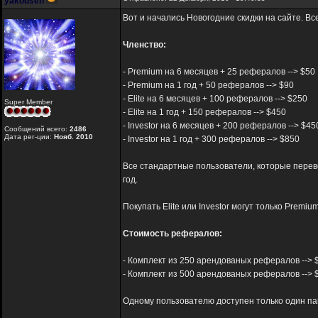
yakodsen
Вот и начались Новогодние скидки на сайте. В
Членство:
- Premium на 6 месяцев + 25 рефералов --> $50
- Premium на 1 год + 50 рефералов --> $90
- Elite на 6 месяцев + 100 рефералов --> $250
Super Member
- Elite на 1 год + 150 рефералов --> $450
- Investor на 6 месяцев + 200 рефералов --> $45
Сообщений всего:
2486
Дата рег-ции:
Нояб. 2010
- Investor на 1 год + 300 рефералов --> $850
Все стандартные пользователи, которые переве
год.
Покупать Elite или Investor могут только Premi
Стоимость рефералов:
- Комплект из 250 арендованых рефералов --> $96(
- Комплект из 500 арендованых рефералов --> $19
Одному пользователю доступен только один па