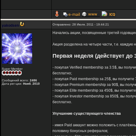
Отправлено: 28 Июля, 2011 - 19:44:21
yakodsen
Начались акции, посвященные третей годовщине
Акция разделена на четыре части, т.е. каждую
Первая неделя (действует до 3
- покупая Verified membership за 3.5$, вы полу
Super Member
бесплатно;
- покупая Paid membership за 25$, вы получите 
Сообщений всего:
2486
Дата рег-ции:
Нояб. 2010
- покупая Premium membership за 90$, вы получ
- покупая Elite membership за 450$, вы получит
- покупая Investor membership за 850$, вы полу
бесплатно.
Улучшение существующего членства
- имея Paid аккаунт можно положить с платёжны
половину бонусных рефералов;