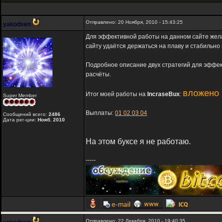
Отправлено: 20 Ноября, 2010 - 15:43:25
yakodsen
Для эффективной работы на данном сайте жел
сайту удаётся держаться на плаву и стабильно
Подробное описание двух стратегий для эффе
расчёты.
вложено 
Итог моей работы на
IncraseBux
:
Super Member
Выплаты:
01
02
03
04
Сообщений всего:
2486
Дата рег-ции:
Нояб. 2010
На этом буксе я не работаю.
-----
Отправлено: 22 Декабря, 2010 - 19:40:35