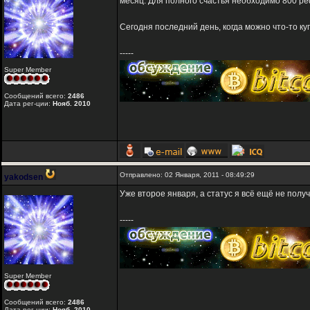
месяц. Для полного счастья необходимо 800 реф
Сегодня последний день, когда можно что-то куп
-----
Super Member
Сообщений всего:
2486
Дата рег-ции:
Нояб. 2010
Отправлено: 02 Января, 2011 - 08:49:29
yakodsen
Уже второе января, а статус я всё ещё не полу
-----
Super Member
Сообщений всего:
2486
Дата рег-ции:
Нояб. 2010