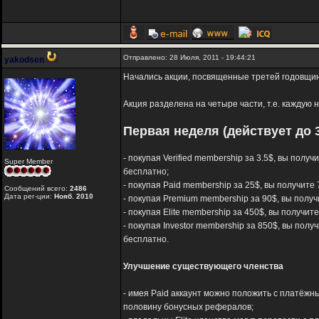
Отправлено: 28 Июля, 2011 - 19:44:21
yakodsen
Начались акции, посвященные третей годовщине
Акция разделена на четыре части, т.е. каждую
Первая неделя (действует до 3
- покупая Verified membership за 3.5$, вы полу
Super Member
бесплатно;
- покупая Paid membership за 25$, вы получите 
Сообщений всего:
2486
Дата рег-ции:
Нояб. 2010
- покупая Premium membership за 90$, вы получ
- покупая Elite membership за 450$, вы получит
- покупая Investor membership за 850$, вы полу
бесплатно.
Улучшение существующего членства
- имея Paid аккаунт можно положить с платёжны
половину бонусных рефералов;