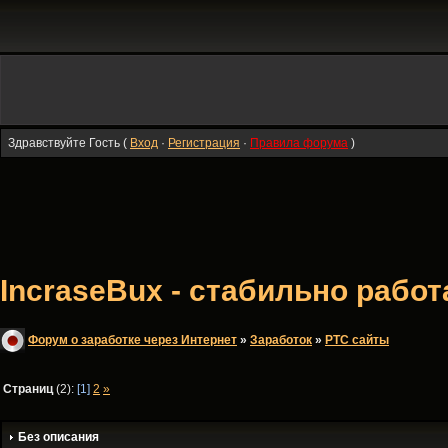
Здравствуйте Гость (
Вход
·
Регистрация
·
Правила форума
)
IncraseBux - стабильно раб
Форум о заработке через Интернет
»
Заработок
»
PTC сайты
Страниц
(2):
[1]
2
»
Без описания