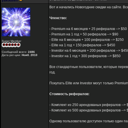
yakodsen
Вот и начались Новогодние скидки на сайте. В
Членство:
- Premium на 6 месяцев + 25 рефералов --> $50
- Premium на 1 год + 50 рефералов --> $90
- Elite на 6 месяцев + 100 рефералов --> $250
Super Member
- Elite на 1 год + 150 рефералов --> $450
- Investor на 6 месяцев + 200 рефералов --> $45
Сообщений всего:
2486
Дата рег-ции:
Нояб. 2010
- Investor на 1 год + 300 рефералов --> $850
Все стандартные пользователи, которые переве
год.
Покупать Elite или Investor могут только Premi
Стоимость рефералов:
- Комплект из 250 арендованых рефералов --> $96(
- Комплект из 500 арендованых рефералов --> $19
Одному пользователю доступен только один па