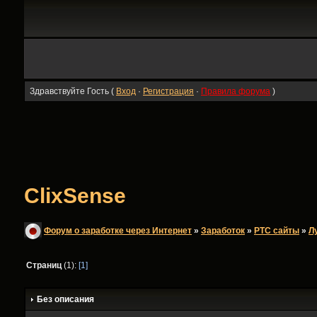
Здравствуйте Гость (
Вход
·
Регистрация
·
Правила форума
)
ClixSense
Форум о заработке через Интернет
»
Заработок
»
PTC сайты
»
Л
Страниц
(1):
[1]
Без описания