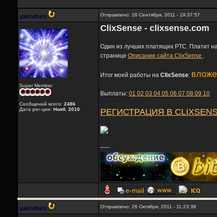
Отправлено: 26 Сентября, 2011 - 19:37:57
yakodsen
ClixSense - clixsense.com
Один из лучших платящих PTC. Платит на 
странице
Описание сайта ClixSense
.
вложе
Итог моей работы на
ClixSense
:
Super Member
Выплаты:
01
02
03
04
05
06
07
08
09
10
Сообщений всего:
2486
Дата рег-ции:
Нояб. 2010
РЕГИСТРАЦИЯ В CLIXSEN
-----
Отправлено: 26 Октября, 2011 - 11:23:39
yakodsen