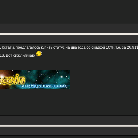
y. Кстати, предлагалось купить статус на два года со скидкой 10%, т.е. за 26
01$. Вот сижу кликаю