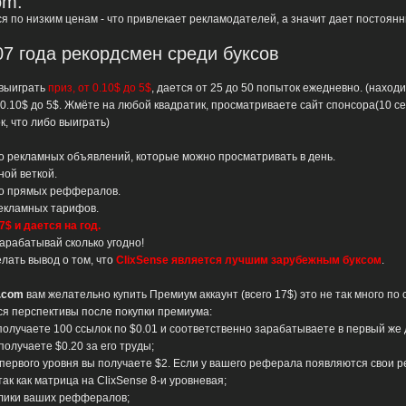
om:
я по низким ценам - что привлекает рекламодателей, а значит дает постоян
007 года рекордсмен среди буксов
выиграть
приз, от 0.10$ до 5$
, дается от 25 до 50 попыток ежедневно. (находи
0.10$ до 5$. Жмёте на любой квадратик, просматриваете сайт спонсора(10 се
, что либо выиграть)
во рекламных объявлений, которые можно просматривать в день.
ной веткой.
во прямых реффералов.
рекламных тарифов.
7$ и дается на год.
арабатывай сколько угодно!
лать вывод о том, что
ClixSense является лучшим зарубежным буксом
.
.com
вам желательно купить Премиум аккаунт (всего 17$) это не так много по 
я перспективы после покупки премиума:
 получаете 100 ссылок по $0.01 и соответственно зарабатываете в первый же 
получаете $0.20 за его труды;
первого уровня вы получаете $2. Если у вашего реферала появляются свои р
ак как матрица на ClixSense 8-и уровневая;
 клики ваших реффералов;