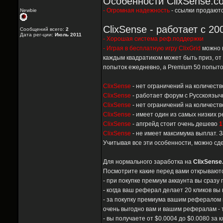
Особенности ClixSense.c
- Огромная надежность
- ссылки продаютс
Newbie
ClixSense - работает с 2
Сообщений всего:
2
Дата рег-ции:
Июль 2011
- Хорошая система реф.поддержки
- Играя в бесплатную игру ClixGrid
можно 
каждым квадратиком может быть приз, от 
попыток ежедневно, а Premium 50 попыток
ClixSense
- нет ограничений на количест
ClixSense
- работает форум с Русскоязыч
ClixSense
- нет ограничений на количест
ClixSense
- имеет один из самых низких 
ClixSense
- апгрейд стоит очень дешево
1
ClixSense
- не имеет максимума выплат. З
Учитывая все эти особенности, можно сде
Для нормального заработка на
ClixSense
Посмотрите какие перед вами открываютс
- при покупке премиум аккаунта вы сразу
- когда ваш реферал делает 20 кликов вы 
- за покупку премиума вашим рефералом 
очень выгодно вам и вашим рефералам - т
- вы получаете от $0.0004 до $0.0080 за