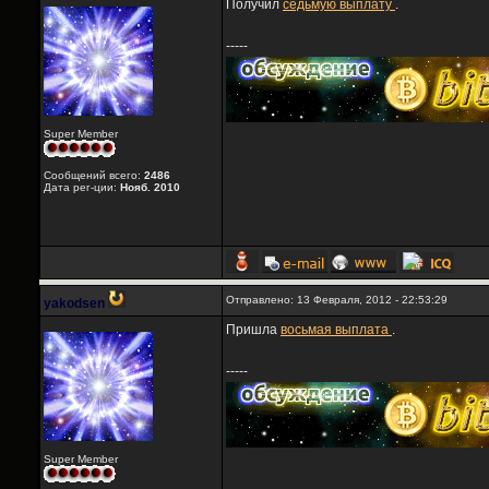
Получил
седьмую выплату
.
-----
Super Member
Сообщений всего:
2486
Дата рег-ции:
Нояб. 2010
Отправлено: 13 Февраля, 2012 - 22:53:29
yakodsen
Пришла
восьмая выплата
.
-----
Super Member