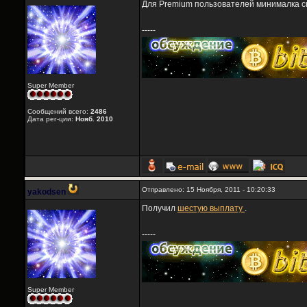
Для Premium пользователей минималка сни
-----
Super Member
Сообщений всего:
2486
Дата рег-ции:
Нояб. 2010
Отправлено: 15 Ноября, 2011 - 10:20:33
yakodsen
Получил
шестую выплату
.
-----
Super Member