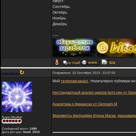
Август:
Сентябрь:
Октябрь:
Ноябрь:
Декабрь:
-----
Отправлено: 12 Сентября, 2013 - 22:07:03
yakodsen
Мой
телеграм канал
. Нерегулярно публикую ин
Нестандартный анализ циклов битк оин от Gen
Аналитика о финансах от Gennady M
Фрагменты биографии Илона Маска, указывающ
Super Member
Сообщений всего:
2486
Дата рег-ции:
Нояб. 2010