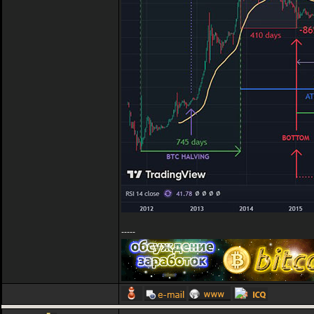
-----