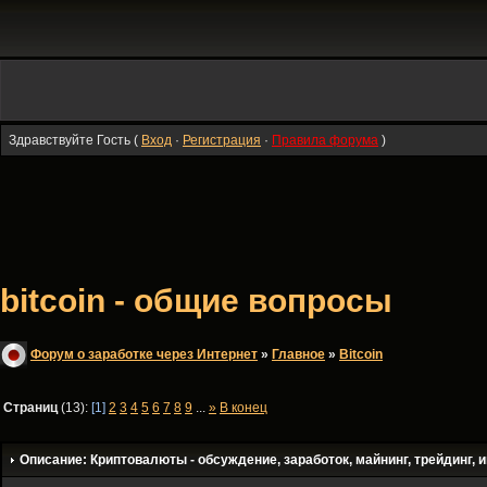
Здравствуйте Гость (
Вход
·
Регистрация
·
Правила форума
)
bitcoin - общие вопросы
Форум о заработке через Интернет
»
Главное
»
Bitсoin
Страниц
(13):
[1]
2
3
4
5
6
7
8
9
...
»
В конец
Описание: Криптовалюты - обсуждение, заработок, майнинг, трейдинг, и