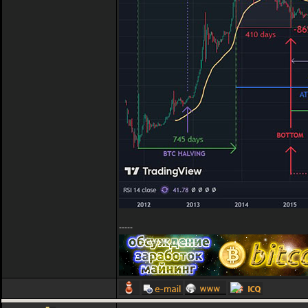
-----