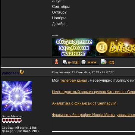
Август:
Сентябрь:
Октябрь:
Ноябрь:
Декабрь:
-----
Отправлено: 12 Сентября, 2013 - 22:07:03
yakodsen
Мой
телеграм канал
. Нерегулярно публикую ин
Нестандартный анализ циклов битк оин от Gen
Аналитика о финансах от Gennady M
Фрагменты биографии Илона Маска, указывающ
Super Member
Сообщений всего:
2486
Дата рег-ции:
Нояб. 2010