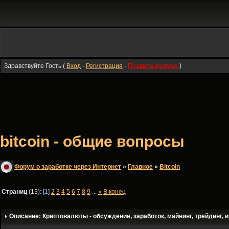
Здравствуйте Гость (
Вход
·
Регистрация
·
Правила форума
)
bitcoin - общие вопросы
Форум о заработке через Интернет
»
Главное
»
Bitсoin
Страниц
(13):
[1]
2
3
4
5
6
7
8
9
...
»
В конец
Описание: Криптовалюты - обсуждение, заработок, майнинг, трейдинг, и