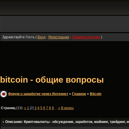
Здравствуйте Гость (
Вход
·
Регистрация
·
Правила форума
)
bitcoin - общие вопросы
Форум о заработке через Интернет
»
Главное
»
Bitсoin
Страниц
(13):
«
1
[2]
3
4
5
6
7
8
9
...
»
В конец
Описание: Криптовалюты - обсуждение, заработок, майнинг, трейдинг, и