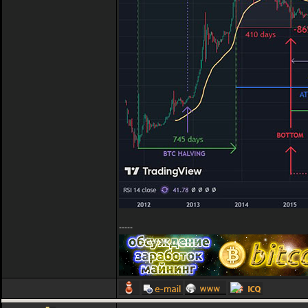
-----