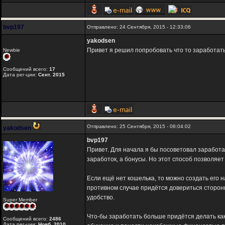
bvp197
Отправлено: 24 Сентября, 2015 - 12:33:06
yakodsen
Привет я решил попробовать что то заработат
Newbie
Сообщений всего:
17
Дата рег-ции:
Сент. 2015
Отправлено: 25 Сентября, 2015 - 08:04:02
yakodsen
bvp197
Привет. Для начала я бы посоветовал заработа
заработок, а бонусы. Но этот способ позволяе
Если ещё нет кошелька, то можно создать его 
противном случае придётся довериться сторон
удобство.
Super Member
Что-бы заработать больше придётся делать как
Сообщений всего:
2486
Дата рег-ции:
Нояб. 2010