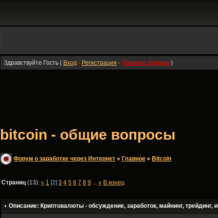
Здравствуйте Гость (
Вход
·
Регистрация
·
Правила форума
)
bitcoin - общие вопросы
Форум о заработке через Интернет
»
Главное
»
Bitсoin
Страниц
(13):
«
1
[2]
3
4
5
6
7
8
9
...
»
В конец
Описание: Криптовалюты - обсуждение, заработок, майнинг, трейдинг, и