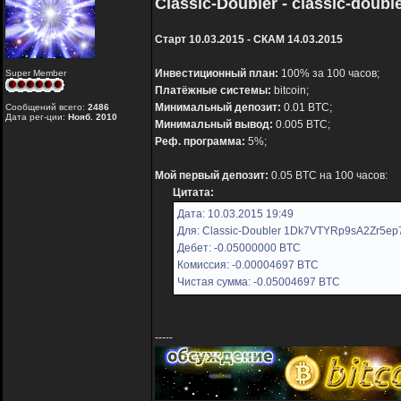
Classic-Doubler - classic-doubl
Старт 10.03.2015 - СКАМ 14.03.2015
Инвестиционный план:
100% за 100 часов;
Super Member
Платёжные системы:
bitcoin;
Минимальный депозит:
0.01 BTC;
Сообщений всего:
2486
Дата рег-ции:
Нояб. 2010
Минимальный вывод:
0.005 BTC;
Реф. программа:
5%;
Мой первый депозит:
0.05 BTC на 100 часов:
Цитата:
Дата: 10.03.2015 19:49
Для: Classic-Doubler 1Dk7VTYRp9sA2Zr5e
Дебет: -0.05000000 BTC
Комиссия: -0.00004697 BTC
Чистая сумма: -0.05004697 BTC
-----