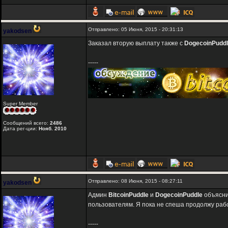
Отправлено: 05 Июня, 2015 - 20:31:13
yakodsen
Заказал вторую выплату также с
DogecoinPudd
-----
Super Member
Сообщений всего:
2486
Дата рег-ции:
Нояб. 2010
Отправлено: 08 Июня, 2015 - 08:27:11
yakodsen
Админ
BitcoinPuddle
и
DogecoinPuddle
объяснил
пользователям. Я пока не спеша продолжу работ
-----