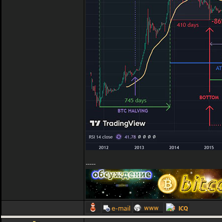
-----