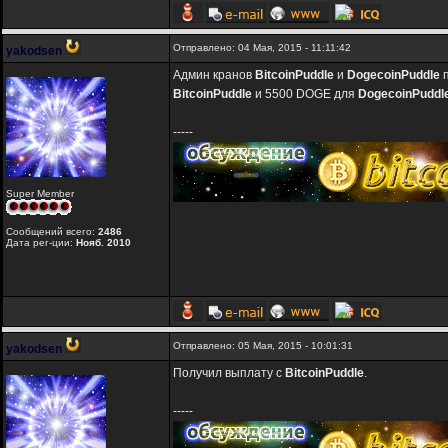
Отправлено: 04 Мая, 2015 - 11:11:42
yakodsen
Админ кранов
BitcoinPuddle
и
DogecoinPuddle
п
BitcoinPuddle
и 5500 DOGE для
DogecoinPuddl
-----
Super Member
Сообщений всего:
2486
Дата рег-ции:
Нояб. 2010
Отправлено: 05 Мая, 2015 - 10:01:31
yakodsen
Получил выплату с
BitcoinPuddle
.
-----