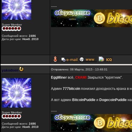
-----
Super Member
Сообщений всего:
2486
Дата рег-ции:
Нояб. 2010
Отправлено: 08 Марта, 2015 - 13:48:01
yakodsen
EggMiner
всё,
СКАМ!
Закрылся "курятник".
Админ
777bitcoin
понизил доходность крана в н
А вот админ
BitcoinPuddle
и
DogecoinPuddle
на
-----
Super Member
Сообщений всего:
2486
Дата рег-ции:
Нояб. 2010