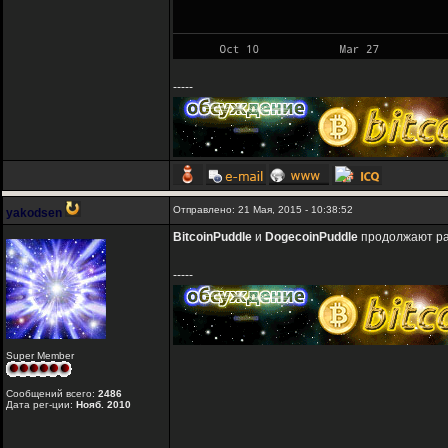
-----
Отправлено: 21 Мая, 2015 - 10:38:52
yakodsen
BitcoinPuddle
и
DogecoinPuddle
продолжают рад
-----
Super Member
Сообщений всего:
2486
Дата рег-ции:
Нояб. 2010