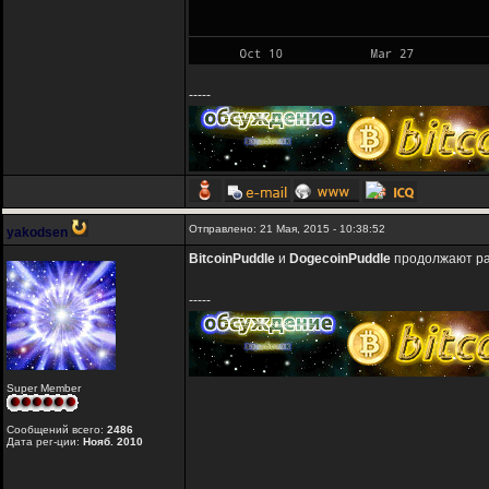
-----
Отправлено: 21 Мая, 2015 - 10:38:52
yakodsen
BitcoinPuddle
и
DogecoinPuddle
продолжают рад
-----
Super Member
Сообщений всего:
2486
Дата рег-ции:
Нояб. 2010