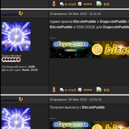
Отправлено: 04 Мая, 2015 - 11:11:42
yakodsen
Админ кранов
BitcoinPuddle
и
DogecoinPuddle
п
BitcoinPuddle
и 5500 DOGE для
DogecoinPuddl
-----
Super Member
Сообщений всего:
2486
Дата рег-ции:
Нояб. 2010
Отправлено: 05 Мая, 2015 - 10:01:31
yakodsen
Получил выплату с
BitcoinPuddle
.
-----