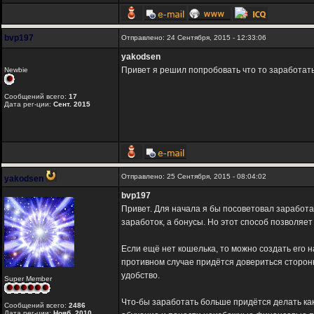
bvp197
Отправлено: 24 Сентября, 2015 - 12:33:06
yakodsen
Привет я решил попробовать что то заработат
Newbie
Сообщений всего:
17
Дата рег-ции:
Сент. 2015
Отправлено: 25 Сентября, 2015 - 08:04:02
yakodsen
bvp197
Привет. Для начала я бы посоветовал заработа
заработок, а бонусы. Но этот способ позволяе
Если ещё нет кошелька, то можно создать его 
противном случае придётся довериться сторон
удобство.
Super Member
Что-бы заработать больше придётся делать как
Сообщений всего:
2486
Дата рег-ции:
Нояб. 2010