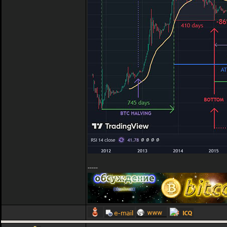
-----