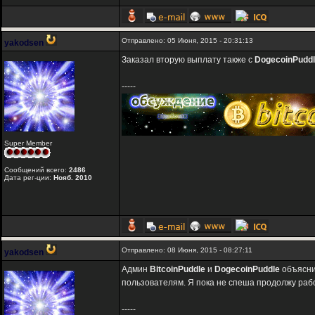
Отправлено: 05 Июня, 2015 - 20:31:13
yakodsen
Заказал вторую выплату также с
DogecoinPudd
-----
Super Member
Сообщений всего:
2486
Дата рег-ции:
Нояб. 2010
Отправлено: 08 Июня, 2015 - 08:27:11
yakodsen
Админ
BitcoinPuddle
и
DogecoinPuddle
объяснил
пользователям. Я пока не спеша продолжу работ
-----