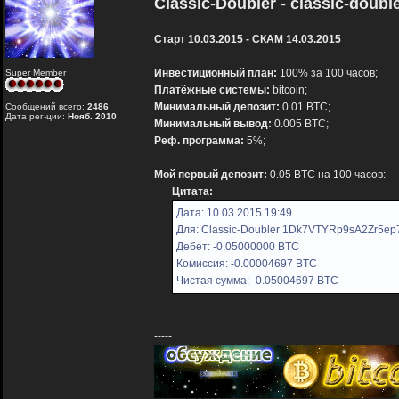
Classic-Doubler - classic-doubl
Старт 10.03.2015 - СКАМ 14.03.2015
Инвестиционный план:
100% за 100 часов;
Super Member
Платёжные системы:
bitcoin;
Минимальный депозит:
0.01 BTC;
Сообщений всего:
2486
Дата рег-ции:
Нояб. 2010
Минимальный вывод:
0.005 BTC;
Реф. программа:
5%;
Мой первый депозит:
0.05 BTC на 100 часов:
Цитата:
Дата: 10.03.2015 19:49
Для: Classic-Doubler 1Dk7VTYRp9sA2Zr5e
Дебет: -0.05000000 BTC
Комиссия: -0.00004697 BTC
Чистая сумма: -0.05004697 BTC
-----