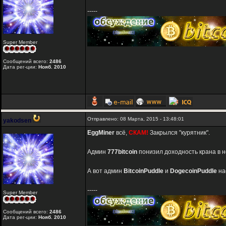
-----
Super Member
Сообщений всего:
2486
Дата рег-ции:
Нояб. 2010
Отправлено: 08 Марта, 2015 - 13:48:01
yakodsen
EggMiner
всё,
СКАМ!
Закрылся "курятник".
Админ
777bitcoin
понизил доходность крана в н
А вот админ
BitcoinPuddle
и
DogecoinPuddle
на
-----
Super Member
Сообщений всего:
2486
Дата рег-ции:
Нояб. 2010