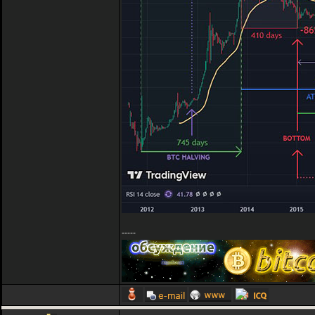
-----