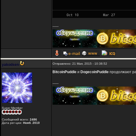
-----
Отправлено: 21 Мая, 2015 - 10:38:52
yakodsen
BitcoinPuddle
и
DogecoinPuddle
продолжают рад
-----
Super Member
Сообщений всего:
2486
Дата рег-ции:
Нояб. 2010