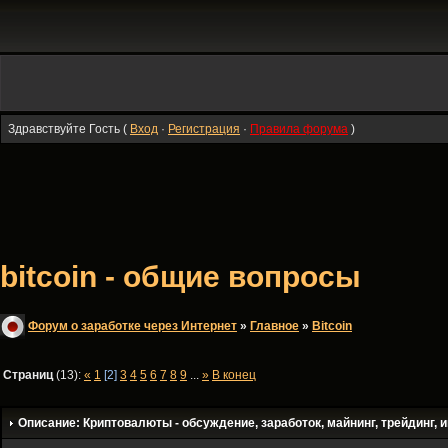
Здравствуйте Гость (
Вход
·
Регистрация
·
Правила форума
)
bitcoin - общие вопросы
Форум о заработке через Интернет
»
Главное
»
Bitсoin
Страниц
(13):
«
1
[2]
3
4
5
6
7
8
9
...
»
В конец
Описание: Криптовалюты - обсуждение, заработок, майнинг, трейдинг, и