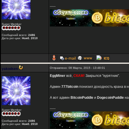
-----
Super Member
Сообщений всего:
2486
Дата рег-ции:
Нояб. 2010
Отправлено: 08 Марта, 2015 - 13:48:01
yakodsen
EggMiner
всё,
СКАМ!
Закрылся "курятник".
Админ
777bitcoin
понизил доходность крана в н
А вот админ
BitcoinPuddle
и
DogecoinPuddle
на
-----
Super Member
Сообщений всего:
2486
Дата рег-ции:
Нояб. 2010