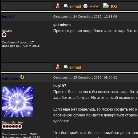
bvp197
Отправлено: 24 Сентября, 2015 - 12:33:06
yakodsen
Привет я решил попробовать что то заработат
Newbie
Сообщений всего:
17
Дата рег-ции:
Сент. 2015
Отправлено: 25 Сентября, 2015 - 08:04:02
yakodsen
bvp197
Привет. Для начала я бы посоветовал заработа
заработок, а бонусы. Но этот способ позволяе
Если ещё нет кошелька, то можно создать его 
противном случае придётся довериться сторон
удобство.
Super Member
Что-бы заработать больше придётся делать как
Сообщений всего:
2486
Дата рег-ции:
Нояб. 2010