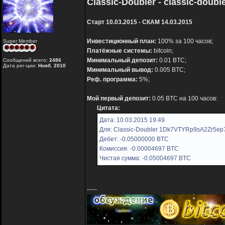
Classic-Doubler - classic-doubl
Старт 10.03.2015 - СКАМ 14.03.2015
Инвестиционный план:
100% за 100 часов;
Super Member
Платёжные системы:
bitcoin;
Минимальный депозит:
0.01 BTC;
Сообщений всего:
2486
Дата рег-ции:
Нояб. 2010
Минимальный вывод:
0.005 BTC;
Реф. программа:
5%;
Мой первый депозит:
0.05 BTC на 100 часов:
Цитата:
Дата: 10.03.2015 19:49
Для: Classic-Doubler 1Dk7VTYRp9sA2Zr5e
Дебет: -0.05000000 BTC
Комиссия: -0.00004697 BTC
Чистая сумма: -0.05004697 BTC
-----