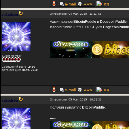
Отправлено: 04 Мая, 2015 - 11:11:42
yakodsen
Админ кранов
BitcoinPuddle
и
DogecoinPuddle
п
BitcoinPuddle
и 5500 DOGE для
DogecoinPuddl
-----
Super Member
Сообщений всего:
2486
Дата рег-ции:
Нояб. 2010
Отправлено: 05 Мая, 2015 - 10:01:31
yakodsen
Получил выплату с
BitcoinPuddle
.
-----