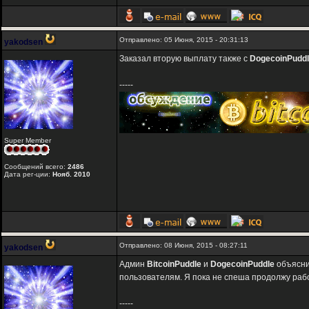
Отправлено: 05 Июня, 2015 - 20:31:13
yakodsen
Заказал вторую выплату также с
DogecoinPudd
-----
Super Member
Сообщений всего:
2486
Дата рег-ции:
Нояб. 2010
Отправлено: 08 Июня, 2015 - 08:27:11
yakodsen
Админ
BitcoinPuddle
и
DogecoinPuddle
объяснил
пользователям. Я пока не спеша продолжу работ
-----