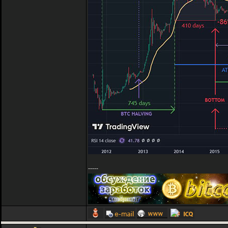
-----