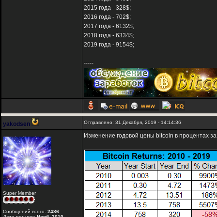
2015 года - 328$;
2016 года - 702$;
2017 года - 6132$;
2018 года - 6334$;
2019 года - 9154$;
-----
Отправлено: 31 Декабря, 2019 - 14:14:36
yakodsen
Изменение годовой цены bitcoin в процентах за 
Super Member
Сообщений всего:
2486
Дата рег-ции:
Нояб. 2010