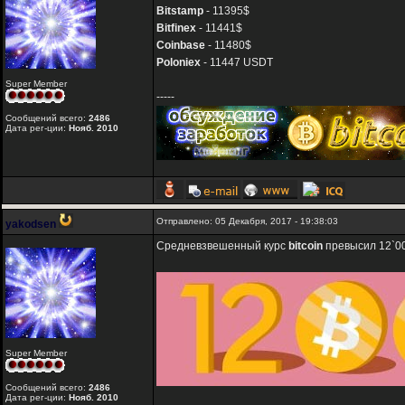
Bitstamp
- 11395$
Bitfinex
- 11441$
Coinbase
- 11480$
Poloniex
- 11447 USDT
Super Member
-----
Сообщений всего:
2486
Дата рег-ции:
Нояб. 2010
Отправлено: 05 Декабря, 2017 - 19:38:03
yakodsen
Средневзвешенный курс
bitcoin
превысил 12`00
Super Member
Сообщений всего:
2486
Дата рег-ции:
Нояб. 2010