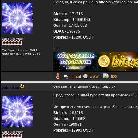
Сегодня, 8 декабря, цена
bitcoin
установила но
Bitfinex
- 17171$
Bitstamp
- 16666.66$
Gemini
- 17712.65$
GDAX
- 19697$
Poloniex
- 17200 USDT
Super Member
-----
Сообщений всего:
2486
Дата рег-ции:
Нояб. 2010
Отправлено: 17 Декабря, 2017 - 18:27:07
yakodsen
Средневзвешенный курс
bitcoin
превысил 20`00
Исторически максимальная цена была зафиксир
Bitfinex
- 19891$
Bitstamp
- 19666$
Gemini
- 19999$
Poloniex
- 19903 USDT
Super Member