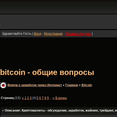
Здравствуйте Гость (
Вход
·
Регистрация
·
Правила форума
)
bitcoin - общие вопросы
Форум о заработке через Интернет
»
Главное
»
Bitсoin
Страниц
(13):
«
1
2
3
[4]
5
6
7
8
9
...
»
В конец
Описание: Криптовалюты - обсуждение, заработок, майнинг, трейдинг, и