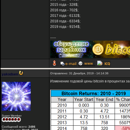
2015 года - 328$;
2016 года - 702$;
2017 года - 6132$;
2018 года - 6334$;
2019 года - 9154$;
-----
Отправлено: 31 Декабря, 2019 - 14:14:36
yakodsen
Изменение годовой цены bitcoin в процентах за 
Super Member
Сообщений всего:
2486
Дата рег-ции:
Нояб. 2010