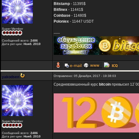
Bitstamp
- 11395$
Bitfinex
- 11441$
Coinbase
- 11480$
Poloniex
- 11447 USDT
Super Member
-----
Сообщений всего:
2486
Дата рег-ции:
Нояб. 2010
Отправлено: 05 Декабря, 2017 - 19:38:03
yakodsen
Средневзвешенный курс
bitcoin
превысил 12`00
Super Member
Сообщений всего:
2486
Дата рег-ции:
Нояб. 2010