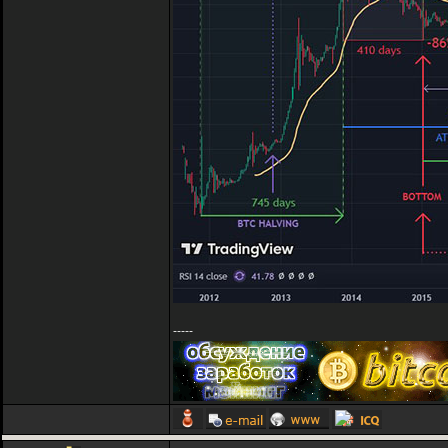
-----