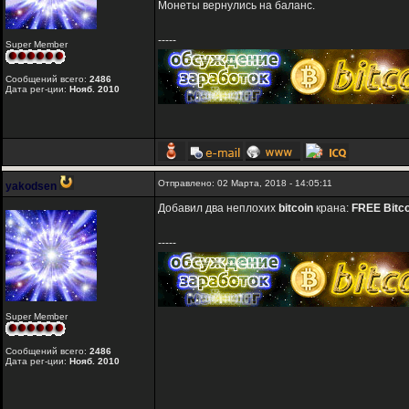
Монеты вернулись на баланс.
-----
Super Member
Сообщений всего:
2486
Дата рег-ции:
Нояб. 2010
Отправлено: 02 Марта, 2018 - 14:05:11
yakodsen
Добавил два неплохих
bitcoin
крана:
FREE Bitco
-----
Super Member
Сообщений всего:
2486
Дата рег-ции:
Нояб. 2010