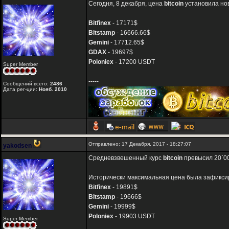
Сегодня, 8 декабря, цена
bitcoin
установила но
Bitfinex
- 17171$
Bitstamp
- 16666.66$
Gemini
- 17712.65$
GDAX
- 19697$
Poloniex
- 17200 USDT
Super Member
-----
Сообщений всего:
2486
Дата рег-ции:
Нояб. 2010
Отправлено: 17 Декабря, 2017 - 18:27:07
yakodsen
Средневзвешенный курс
bitcoin
превысил 20`00
Исторически максимальная цена была зафиксир
Bitfinex
- 19891$
Bitstamp
- 19666$
Gemini
- 19999$
Poloniex
- 19903 USDT
Super Member