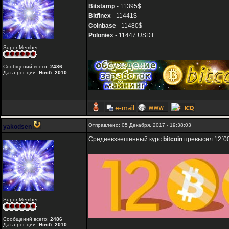
Bitstamp
- 11395$
Bitfinex
- 11441$
Coinbase
- 11480$
Poloniex
- 11447 USDT
Super Member
-----
Сообщений всего:
2486
Дата рег-ции:
Нояб. 2010
Отправлено: 05 Декабря, 2017 - 19:38:03
yakodsen
Средневзвешенный курс
bitcoin
превысил 12`00
Super Member
Сообщений всего:
2486
Дата рег-ции:
Нояб. 2010