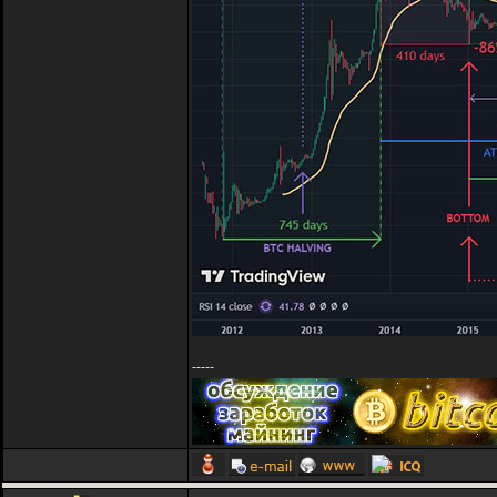
-----