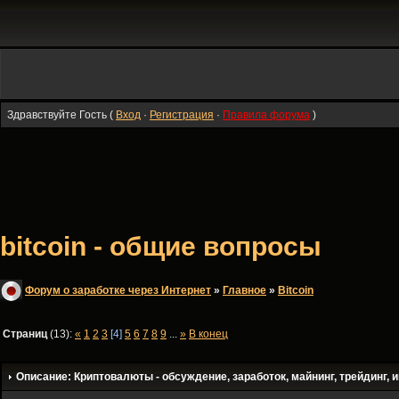
Здравствуйте Гость (
Вход
·
Регистрация
·
Правила форума
)
bitcoin - общие вопросы
Форум о заработке через Интернет
»
Главное
»
Bitсoin
Страниц
(13):
«
1
2
3
[4]
5
6
7
8
9
...
»
В конец
Описание: Криптовалюты - обсуждение, заработок, майнинг, трейдинг, и