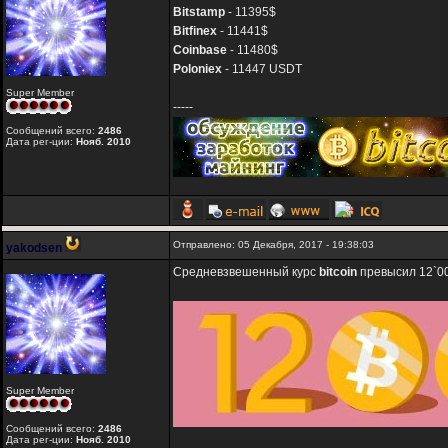
Bitstamp
- 11395$
Bitfinex
- 11441$
Coinbase
- 11480$
Poloniex
- 11447 USDT
Super Member
-----
Сообщений всего:
2486
Дата рег-ции:
Нояб. 2010
Отправлено: 05 Декабря, 2017 - 19:38:03
yakodsen
Средневзвешенный курс
bitcoin
превысил 12`00
Super Member
Сообщений всего:
2486
Дата рег-ции:
Нояб. 2010