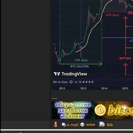
-----