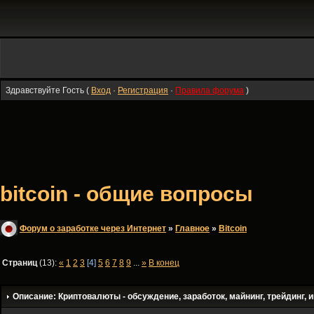
Здравствуйте Гость (
Вход
·
Регистрация
·
Правила форума
)
bitcoin - общие вопросы
Форум о заработке через Интернет
»
Главное
»
Bitсoin
Страниц
(13):
«
1
2
3
[4]
5
6
7
8
9
...
»
В конец
Описание: Криптовалюты - обсуждение, заработок, майнинг, трейдинг, и