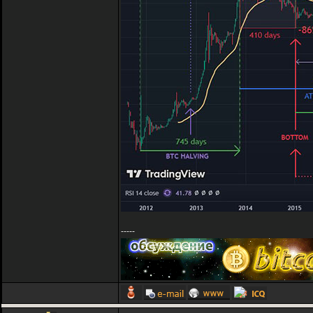
-----