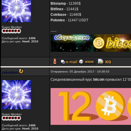
Bitstamp
- 11395$
Bitfinex
- 11441$
Coinbase
- 11480$
Poloniex
- 11447 USDT
Super Member
-----
Сообщений всего:
2486
Дата рег-ции:
Нояб. 2010
Отправлено: 05 Декабря, 2017 - 19:38:03
yakodsen
Средневзвешенный курс
bitcoin
превысил 12`00
Super Member
Сообщений всего:
2486
Дата рег-ции:
Нояб. 2010