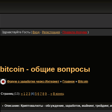
Здравствуйте Гость (
Вход
·
Регистрация
·
Правила форума
)
bitcoin - общие вопросы
Форум о заработке через Интернет
»
Главное
»
Bitсoin
Страниц
(13):
«
1
2
3
[4]
5
6
7
8
9
...
»
В конец
Описание: Криптовалюты - обсуждение, заработок, майнинг, трейдинг, и