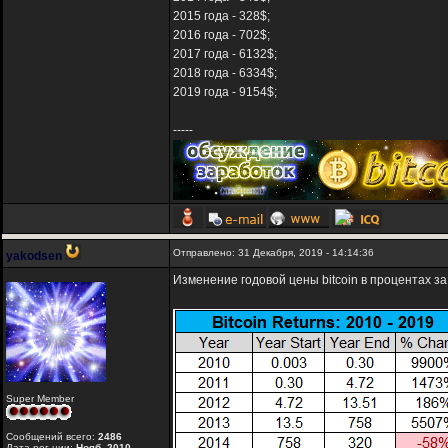
2015 года - 328$;
2016 года - 702$;
2017 года - 6132$;
2018 года - 6334$;
2019 года - 9154$;
-----
Отправлено: 31 Декабря, 2019 - 14:14:36
yakodsen
Изменение годовой цены bitcoin в процентах за 
Super Member
Сообщений всего:
2486
Дата рег-ции:
Нояб. 2010