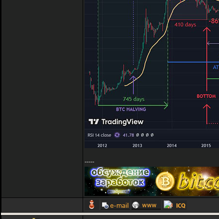
-----