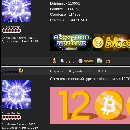
Bitstamp
- 11395$
Bitfinex
- 11441$
Coinbase
- 11480$
Poloniex
- 11447 USDT
Super Member
-----
Сообщений всего:
2486
Дата рег-ции:
Нояб. 2010
Отправлено: 05 Декабря, 2017 - 19:38:03
yakodsen
Средневзвешенный курс
bitcoin
превысил 12`00
Super Member
Сообщений всего:
2486
Дата рег-ции:
Нояб. 2010