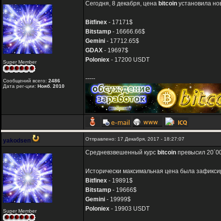
Сегодня, 8 декабря, цена
bitcoin
установила но
Bitfinex
- 17171$
Bitstamp
- 16666.66$
Gemini
- 17712.65$
GDAX
- 19697$
Poloniex
- 17200 USDT
Super Member
-----
Сообщений всего:
2486
Дата рег-ции:
Нояб. 2010
Отправлено: 17 Декабря, 2017 - 18:27:07
yakodsen
Средневзвешенный курс
bitcoin
превысил 20`00
Исторически максимальная цена была зафиксир
Bitfinex
- 19891$
Bitstamp
- 19666$
Gemini
- 19999$
Poloniex
- 19903 USDT
Super Member