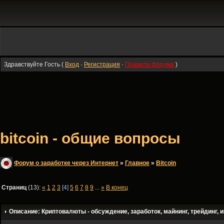
Здравствуйте Гость (
Вход
·
Регистрация
·
Правила форума
)
bitcoin - общие вопросы
Форум о заработке через Интернет
»
Главное
»
Bitсoin
Страниц
(13):
«
1
2
3
[4]
5
6
7
8
9
...
»
В конец
Описание: Криптовалюты - обсуждение, заработок, майнинг, трейдинг, и