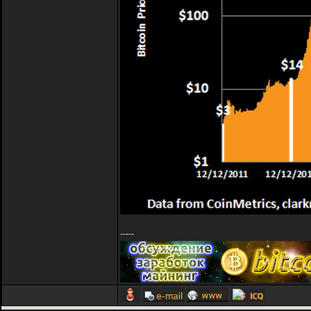
-----