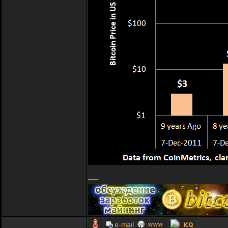
-----