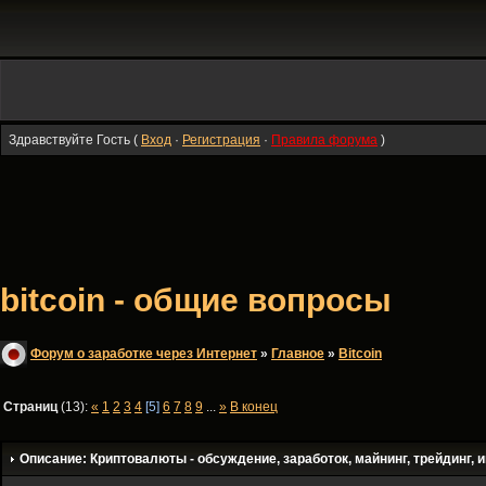
Здравствуйте Гость (
Вход
·
Регистрация
·
Правила форума
)
bitcoin - общие вопросы
Форум о заработке через Интернет
»
Главное
»
Bitсoin
Страниц
(13):
«
1
2
3
4
[5]
6
7
8
9
...
»
В конец
Описание: Криптовалюты - обсуждение, заработок, майнинг, трейдинг, и