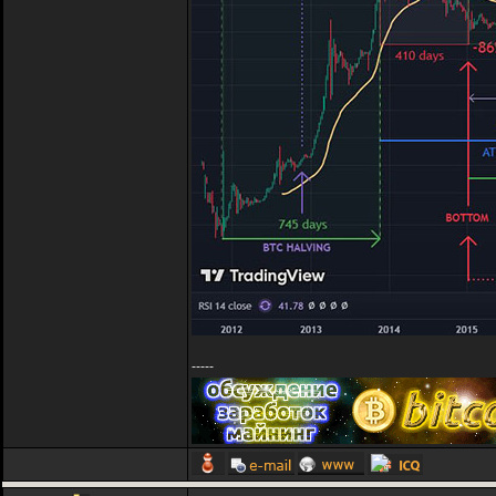
-----