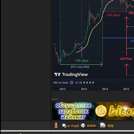
-----