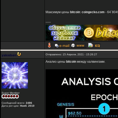
Максимум цены
bitcoin
:
coingecko.com
- 64`804
-----
Отправлено: 15 Апреля, 2021 - 15:26:27
yakodsen
Анализ цены
bitcoin
между халвингами.
Super Member
Сообщений всего:
2486
Дата рег-ции:
Нояб. 2010