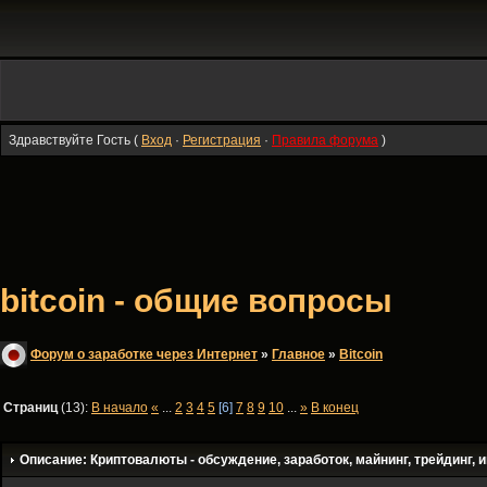
Здравствуйте Гость (
Вход
·
Регистрация
·
Правила форума
)
bitcoin - общие вопросы
Форум о заработке через Интернет
»
Главное
»
Bitсoin
Страниц
(13):
В начало
«
...
2
3
4
5
[6]
7
8
9
10
...
»
В конец
Описание: Криптовалюты - обсуждение, заработок, майнинг, трейдинг, и