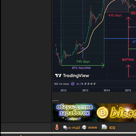
-----