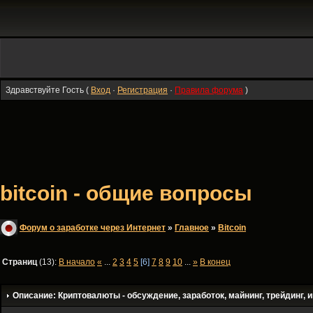
Здравствуйте Гость (
Вход
·
Регистрация
·
Правила форума
)
bitcoin - общие вопросы
Форум о заработке через Интернет
»
Главное
»
Bitсoin
Страниц
(13):
В начало
«
...
2
3
4
5
[6]
7
8
9
10
...
»
В конец
Описание: Криптовалюты - обсуждение, заработок, майнинг, трейдинг, и