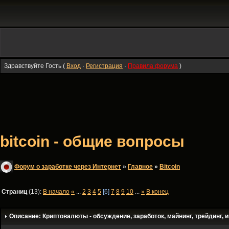
Здравствуйте Гость (
Вход
·
Регистрация
·
Правила форума
)
bitcoin - общие вопросы
Форум о заработке через Интернет
»
Главное
»
Bitсoin
Страниц
(13):
В начало
«
...
2
3
4
5
[6]
7
8
9
10
...
»
В конец
Описание: Криптовалюты - обсуждение, заработок, майнинг, трейдинг, и