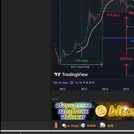
-----