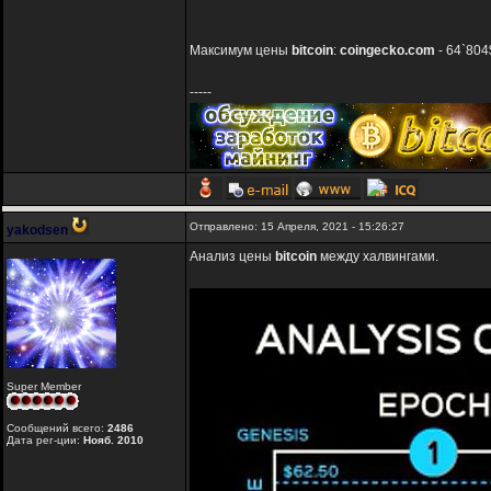
Максимум цены
bitcoin
:
coingecko.com
- 64`804
-----
Отправлено: 15 Апреля, 2021 - 15:26:27
yakodsen
Анализ цены
bitcoin
между халвингами.
Super Member
Сообщений всего:
2486
Дата рег-ции:
Нояб. 2010