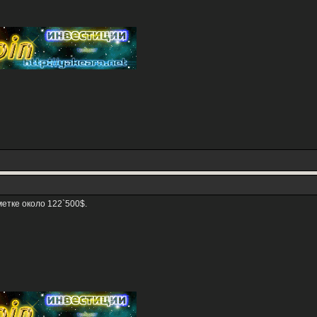
етке около 122`500$.