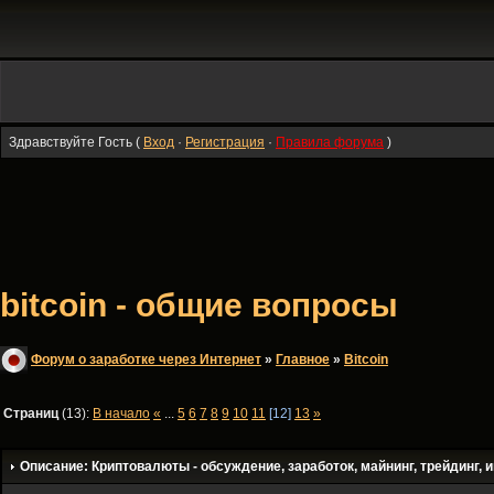
Здравствуйте Гость (
Вход
·
Регистрация
·
Правила форума
)
bitcoin - общие вопросы
Форум о заработке через Интернет
»
Главное
»
Bitсoin
Страниц
(13):
В начало
«
...
5
6
7
8
9
10
11
[12]
13
»
Описание: Криптовалюты - обсуждение, заработок, майнинг, трейдинг, и