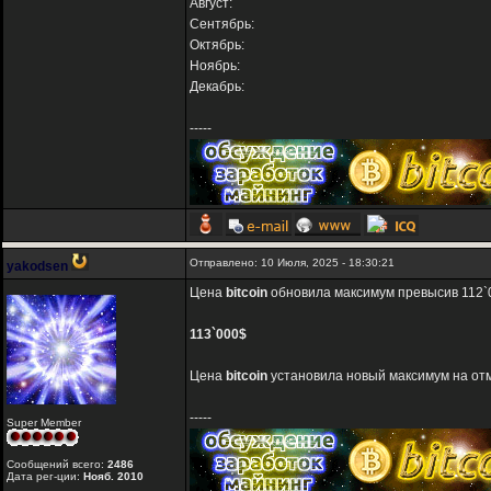
Август:
Сентябрь:
Октябрь:
Ноябрь:
Декабрь:
-----
Отправлено: 10 Июля, 2025 - 18:30:21
yakodsen
Цена
bitcoin
обновила максимум превысив 112`
113`000$
Цена
bitcoin
установила новый максимум на отм
-----
Super Member
Сообщений всего:
2486
Дата рег-ции:
Нояб. 2010