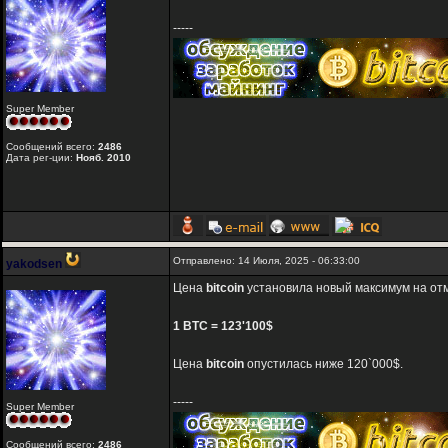
-----
Super Member
Сообщений всего:
2486
Дата рег-ции:
Нояб. 2010
Отправлено: 14 Июля, 2025 - 06:33:00
yakodsen
Цена
bitcoin
установила новый максимум на отм
1 BTC = 123'100$
Цена
bitcoin
опустилась ниже 120`000$.
-----
Super Member
Сообщений всего:
2486