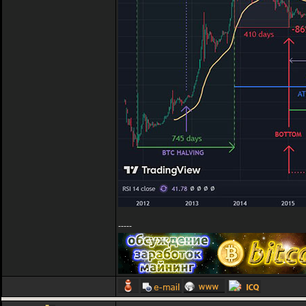
-----