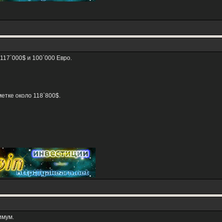
17`000$ и 100`000 Евро.
етке около 118`800$.
имум.