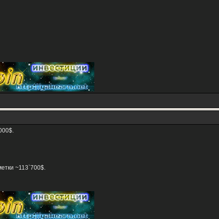
000$.
етки ~113`700$.