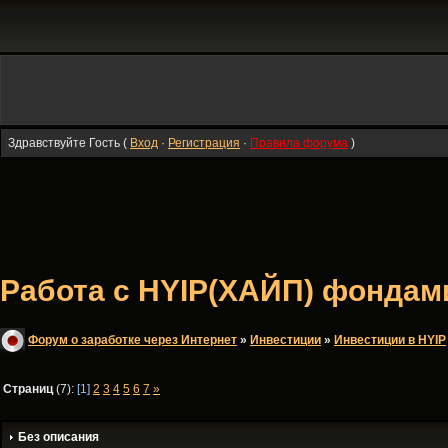
Здравствуйте Гость (
Вход
·
Регистрация
·
Правила форума
)
Работа с HYIP(ХАЙП) фондами 
Форум о заработке через Интернет
»
Инвестиции
»
Инвестиции в HYIP
Страниц
(7):
[1]
2
3
4
5
6
7
»
Без описания