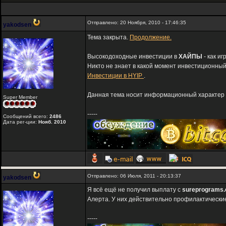
Отправлено: 20 Ноября, 2010 - 17:46:35
yakodsen
Тема закрыта.
Продолжение.
Высокодоходные инвестиции в
ХАЙПЫ
- как и
Никто не знает в какой момент инвестиционный
Инвестиции в HYIP
.
Данная тема носит информационный характер и
Super Member
-----
Сообщений всего:
2486
Дата рег-ции:
Нояб. 2010
Отправлено: 06 Июля, 2011 - 20:13:37
yakodsen
Я всё ещё не получил выплату с
sureprograms
Алерта. У них действительно профилактические 
-----