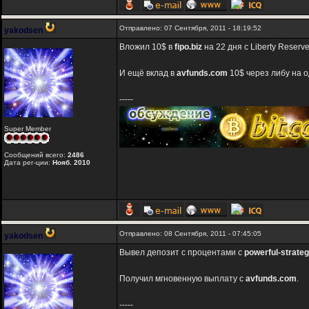
Отправлено: 07 Сентября, 2011 - 18:19:52
yakodsen
Вложил 10$ в
fipo.biz
на 22 дня с Liberty Reserve
И ещё вклад в
avfunds.com
10$ через либу на о
-----
Super Member
Сообщений всего:
2486
Дата рег-ции:
Нояб. 2010
Отправлено: 08 Сентября, 2011 - 07:45:05
yakodsen
Вывел депозит с процентами с
powerful-strate
Получил мгновенную выплату с
avfunds.com
.
-----