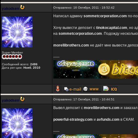
Отправлено: 16 Октября, 2011 - 19:52:42
yakodsen
Написал админу
sommetcorporation.com
по-пов
Хочу вывести депозит с
tinokocapital.com
, но 
на
sommetcorporation.com
. Подожду несколько
morellibrothers.com
не даёт мне вывести депози
Super Member
-----
Сообщений всего:
2486
Дата рег-ции:
Нояб. 2010
Отправлено: 17 Октября, 2011 - 10:44:51
yakodsen
Вывел депозит с
morellibrothers.com
и заказал
powerful-strategy.com
и
avfunds.com
в СКАМ.
-----