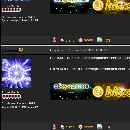
Super Member
Сообщений всего:
2486
Дата рег-ции:
Нояб. 2010
Отправлено: 18 Октября, 2011 - 10:36:51
yakodsen
Вложил 10$ с либерти в
jumpatcash.net
на 1 де
Сделал два вклада в
creditprogrambank.com
: 
-----
Super Member
Сообщений всего:
2486
Дата рег-ции:
Нояб. 2010