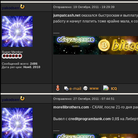
Отправлено: 19 Октября, 2011 - 19:29:39
yakodsen
jumpatcash.net
оказался быстроскам и выплату 
работу и начнут платить тоже крайне мала, к с
-----
Super Member
Сообщений всего:
2486
Дата рег-ции:
Нояб. 2010
Отправлено: 27 Октября, 2011 - 07:44:51
yakodsen
morellibrothers.com
- СКАМ, после 21-го дня ра
Вывел с
creditprogrambank.com
0,8$ на Либерт
-----