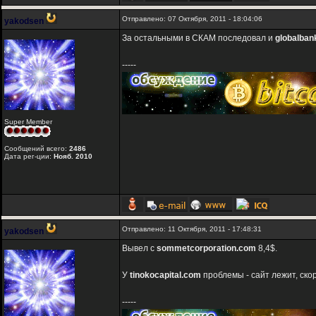
Отправлено: 07 Октября, 2011 - 18:04:06
yakodsen
За остальными в СКАМ последовал и
globalban
-----
Super Member
Сообщений всего:
2486
Дата рег-ции:
Нояб. 2010
Отправлено: 11 Октября, 2011 - 17:48:31
yakodsen
Вывел c
sommetcorporation.com
8,4$.
У
tinokocapital.com
проблемы - сайт лежит, скор
-----