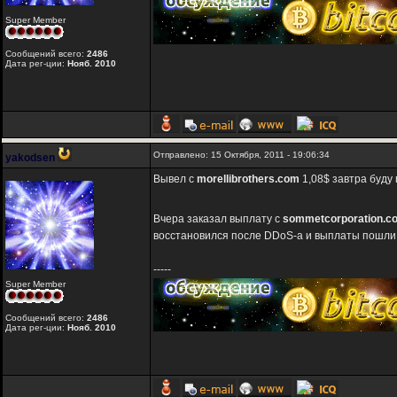
Super Member
Сообщений всего:
2486
Дата рег-ции:
Нояб. 2010
Отправлено: 15 Октября, 2011 - 19:06:34
yakodsen
Вывел с
morellibrothers.com
1,08$ завтра буду
Вчера заказал выплату с
sommetcorporation.c
восстановился после DDoS-a и выплаты пошли
-----
Super Member
Сообщений всего:
2486
Дата рег-ции:
Нояб. 2010