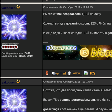
Отправлено: 04 Октября, 2011 - 11:20:25
yakodsen
Вывел с
tinokocapital.com
1,19$ на либу.
Сделал вклад в
goearnings.com
, 12$ с Либы на 
И ещё один инвест сегодня: 12$ c Либерти в
go
-----
Super Member
Сообщений всего:
2486
Дата рег-ции:
Нояб. 2010
Отправлено: 05 Октября, 2011 - 19:14:40
yakodsen
Похоже, что два последних хайпа стали СКАМ
Вывел 7$ c
sommetcorporation.com
, что-бы хо
goearnings.com
кое-как ещё платит. Я случайно