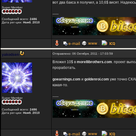
вот два бакса я получил, а 10,6$ висят. Надеюс
Super Member
-----
Сообщений всего:
2486
Дата рег-ции:
Нояб. 2010
Отправлено: 06 Октября, 2011 - 17:03:59
yakodsen
Вложил 10$ в
morellibrothers.com
. проект вып
проработать.
goearnings.com
и
goldenroi.com
уже точно СКА
какая-то.
-----
Super Member
Сообщений всего:
2486
Дата рег-ции:
Нояб. 2010