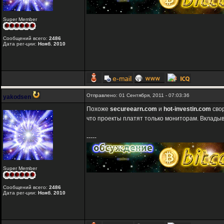
Super Member
Сообщений всего:
2486
Дата рег-ции:
Нояб. 2010
Отправлено: 01 Сентября, 2011 - 07:03:36
yakodsen
Похоже
secureearn.com
и
hot-investin.com
свор
что проекты платят только мониторам. Вклады
-----
Super Member
Сообщений всего:
2486
Дата рег-ции:
Нояб. 2010