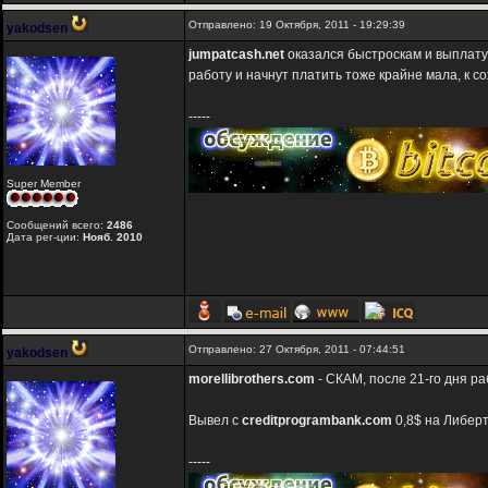
Отправлено: 19 Октября, 2011 - 19:29:39
yakodsen
jumpatcash.net
оказался быстроскам и выплату 
работу и начнут платить тоже крайне мала, к с
-----
Super Member
Сообщений всего:
2486
Дата рег-ции:
Нояб. 2010
Отправлено: 27 Октября, 2011 - 07:44:51
yakodsen
morellibrothers.com
- СКАМ, после 21-го дня ра
Вывел с
creditprogrambank.com
0,8$ на Либерт
-----