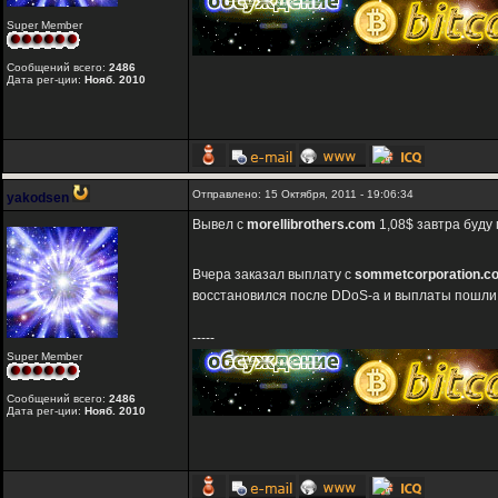
Super Member
Сообщений всего:
2486
Дата рег-ции:
Нояб. 2010
Отправлено: 15 Октября, 2011 - 19:06:34
yakodsen
Вывел с
morellibrothers.com
1,08$ завтра буду
Вчера заказал выплату с
sommetcorporation.c
восстановился после DDoS-a и выплаты пошли
-----
Super Member
Сообщений всего:
2486
Дата рег-ции:
Нояб. 2010