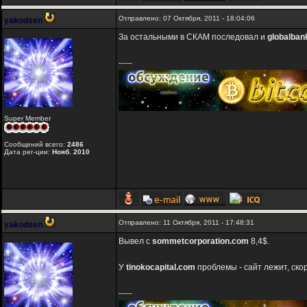
Отправлено: 07 Октября, 2011 - 18:04:06
yakodsen
За остальными в СКАМ последовал и
globalban
-----
Super Member
Сообщений всего:
2486
Дата рег-ции:
Нояб. 2010
Отправлено: 11 Октября, 2011 - 17:48:31
yakodsen
Вывел c
sommetcorporation.com
8,4$.
У
tinokocapital.com
проблемы - сайт лежит, скор
-----