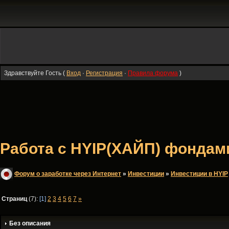
Здравствуйте Гость (
Вход
·
Регистрация
·
Правила форума
)
Работа с HYIP(ХАЙП) фондами 
Форум о заработке через Интернет
»
Инвестиции
»
Инвестиции в HYIP
Страниц
(7):
[1]
2
3
4
5
6
7
»
Без описания