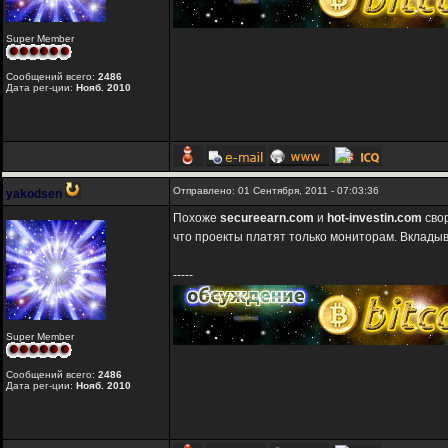
Super Member
Сообщений всего:
2486
Дата рег-ции:
Нояб. 2010
Отправлено: 01 Сентября, 2011 - 07:03:36
yakodsen
Похоже
secureearn.com
и
hot-investin.com
свор
что проекты платят только мониторам. Вклады
-----
Super Member
Сообщений всего:
2486
Дата рег-ции:
Нояб. 2010