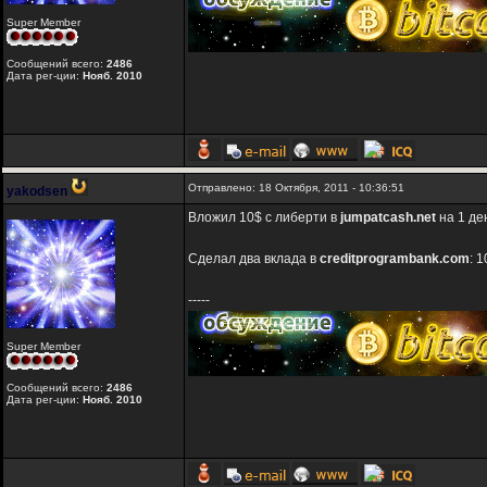
Super Member
Сообщений всего:
2486
Дата рег-ции:
Нояб. 2010
Отправлено: 18 Октября, 2011 - 10:36:51
yakodsen
Вложил 10$ с либерти в
jumpatcash.net
на 1 де
Сделал два вклада в
creditprogrambank.com
: 
-----
Super Member
Сообщений всего:
2486
Дата рег-ции:
Нояб. 2010