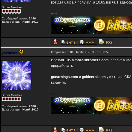
вот два бакса я получил, а 10,6$ висят. Надеюс
Super Member
-----
Сообщений всего:
2486
Дата рег-ции:
Нояб. 2010
Отправлено: 06 Октября, 2011 - 17:03:59
yakodsen
Вложил 10$ в
morellibrothers.com
. проект вып
проработать.
goearnings.com
и
goldenroi.com
уже точно СКА
какая-то.
-----
Super Member
Сообщений всего:
2486
Дата рег-ции:
Нояб. 2010