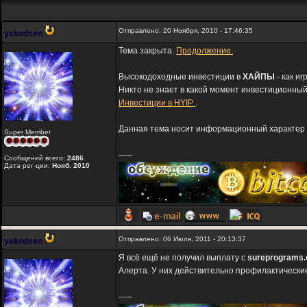
Отправлено: 20 Ноября, 2010 - 17:46:35
yakodsen
Тема закрыта.
Продолжение.
Высокодоходные инвестиции в
ХАЙПЫ
- как и
Никто не знает в какой момент инвестиционный
Инвестиции в HYIP
.
Данная тема носит информационный характер и
Super Member
-----
Сообщений всего:
2486
Дата рег-ции:
Нояб. 2010
Отправлено: 06 Июля, 2011 - 20:13:37
yakodsen
Я всё ещё не получил выплату с
sureprograms
Алерта. У них действительно профилактические 
-----