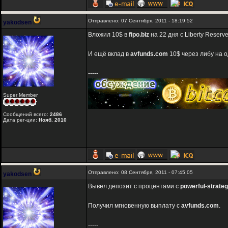
Отправлено: 07 Сентября, 2011 - 18:19:52
yakodsen
Вложил 10$ в
fipo.biz
на 22 дня с Liberty Reserve
И ещё вклад в
avfunds.com
10$ через либу на о
-----
Super Member
Сообщений всего:
2486
Дата рег-ции:
Нояб. 2010
Отправлено: 08 Сентября, 2011 - 07:45:05
yakodsen
Вывел депозит с процентами с
powerful-strate
Получил мгновенную выплату с
avfunds.com
.
-----