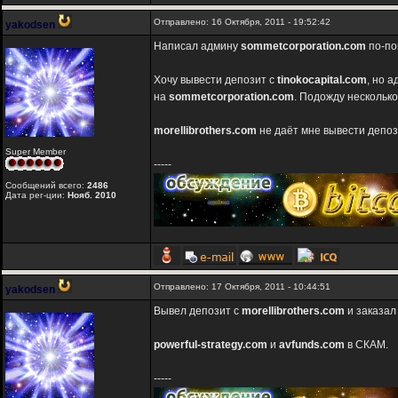
Отправлено: 16 Октября, 2011 - 19:52:42
yakodsen
Написал админу
sommetcorporation.com
по-пов
Хочу вывести депозит с
tinokocapital.com
, но 
на
sommetcorporation.com
. Подожду несколько
morellibrothers.com
не даёт мне вывести депози
Super Member
-----
Сообщений всего:
2486
Дата рег-ции:
Нояб. 2010
Отправлено: 17 Октября, 2011 - 10:44:51
yakodsen
Вывел депозит с
morellibrothers.com
и заказал
powerful-strategy.com
и
avfunds.com
в СКАМ.
-----