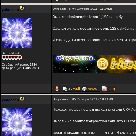
Отправлено: 04 Октября, 2011 - 11:20:25
yakodsen
Вывел с
tinokocapital.com
1,19$ на либу.
Сделал вклад в
goearnings.com
, 12$ с Либы на 
И ещё один инвест сегодня: 12$ c Либерти в
go
-----
Super Member
Сообщений всего:
2486
Дата рег-ции:
Нояб. 2010
Отправлено: 05 Октября, 2011 - 19:14:40
yakodsen
Похоже, что два последних хайпа стали СКАМ
Вывел 7$ c
sommetcorporation.com
, что-бы хо
goearnings.com
кое-как ещё платит. Я случайно