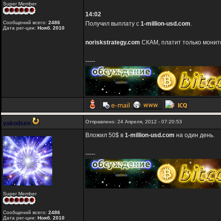
Super Member
14:02
Сообщений всего:
2486
Получил выплату с
1-million-usd.com
.
Дата рег-ции:
Нояб. 2010
noriskstrategy.com
СКАМ, платит только монит
-----
Отправлено: 24 Апреля, 2012 - 07:20:53
yakodsen
Вложил 50$ в
1-million-usd.com
на один день.
-----
Super Member
Сообщений всего:
2486
Дата рег-ции:
Нояб. 2010