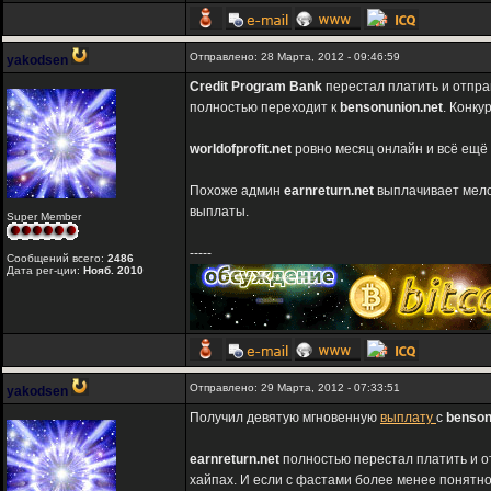
Отправлено: 28 Марта, 2012 - 09:46:59
yakodsen
Credit Program Bank
перестал платить и отпра
полностью переходит к
bensonunion.net
. Конку
worldofprofit.net
ровно месяц онлайн и всё ещё 
Похоже админ
earnreturn.net
выплачивает мелоч
выплаты.
Super Member
-----
Сообщений всего:
2486
Дата рег-ции:
Нояб. 2010
Отправлено: 29 Марта, 2012 - 07:33:51
yakodsen
Получил девятую мгновенную
выплату
c
benson
earnreturn.net
полностью перестал платить и о
хайпах. И если с фастами более менее понятн