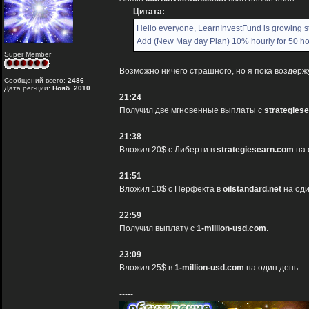
Цитата:
Hello everyone, LearnInvestFund is growing s
Add (New May day Plan) 10% hourly for 50 ho
Super Member
Возможно ничего страшного, но я пока воздержу
Сообщений всего:
2486
Дата рег-ции:
Нояб. 2010
21:24
Получил две мгновенные выплаты с
strategies
21:38
Вложил 20$ с Либерти в
strategiesearn.com
на 
21:51
Вложил 10$ с Перфекта в
oilstandard.net
на оди
22:59
Получил выплату с
1-million-usd.com
.
23:09
Вложил 25$ в
1-million-usd.com
на один день.
-----