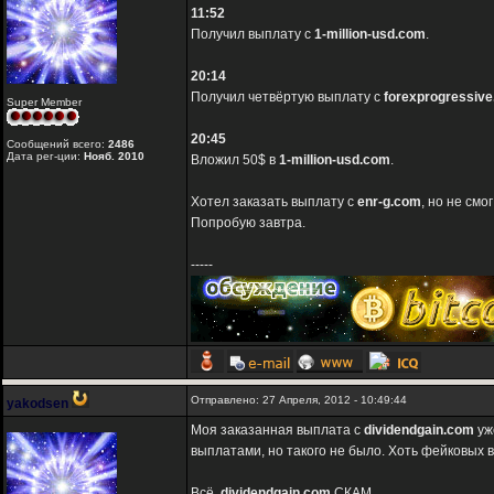
11:52
Получил выплату с
1-million-usd.com
.
20:14
Получил четвёртую выплату с
forexprogressive
Super Member
20:45
Сообщений всего:
2486
Дата рег-ции:
Нояб. 2010
Вложил 50$ в
1-million-usd.com
.
Хотел заказать выплату с
enr-g.com
, но не см
Попробую завтра.
-----
Отправлено: 27 Апреля, 2012 - 10:49:44
yakodsen
Моя заказанная выплата с
dividendgain.com
уж
выплатами, но такого не было. Хоть фейковых в
Всё,
dividendgain.com
СКАМ.