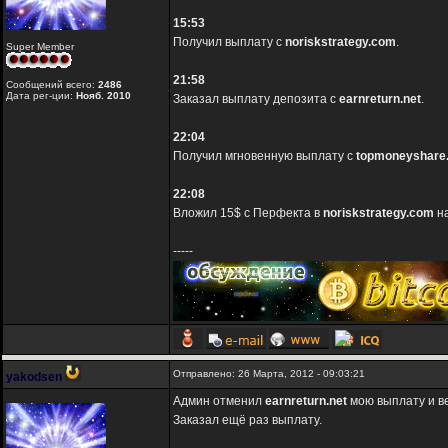
15:53
Получил выплату с
noriskstrategy.com
.
Super Member
21:58
Сообщений всего:
2486
Дата рег-ции:
Нояб. 2010
Заказал выплату депозита с
earnreturn.net
.
22:04
Получил мгновенную выплату с
topmoneyshare
22:08
Вложил 15$ с Перфекта в
noriskstrategy.com
на
-----
Отправлено: 26 Марта, 2012 - 09:03:21
yakodsen
Админ отменил
earnreturn.net
мою выплату и ве
Заказал ещё раз выплату.