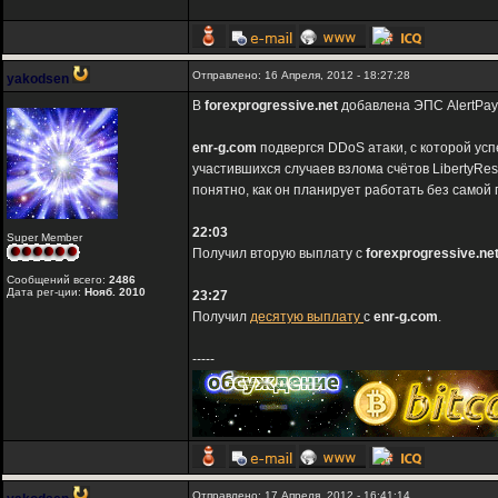
Отправлено: 16 Апреля, 2012 - 18:27:28
yakodsen
В
forexprogressive.net
добавлена ЭПС AlertPay
enr-g.com
подвергся DDoS атаки, с которой усп
участившихся случаев взлома счётов LibertyRes
понятно, как он планирует работать без самой
22:03
Super Member
Получил вторую выплату с
forexprogressive.ne
Сообщений всего:
2486
Дата рег-ции:
Нояб. 2010
23:27
Получил
десятую выплату
с
enr-g.com
.
-----
Отправлено: 17 Апреля, 2012 - 16:41:14