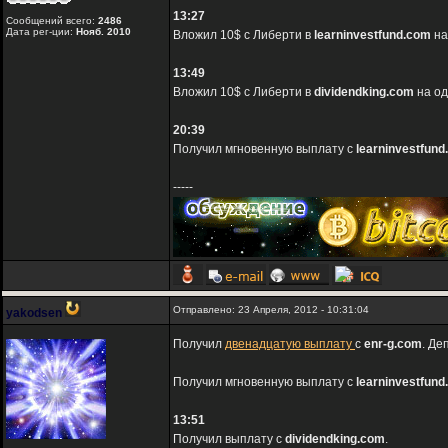
13:27
Сообщений всего:
2486
Дата рег-ции:
Нояб. 2010
Вложил 10$ с Либерти в
learninvestfund.com
на
13:49
Вложил 10$ с Либерти в
dividendking.com
на од
20:39
Получил мгновенную выплату с
learninvestfun
-----
Отправлено: 23 Апреля, 2012 - 10:31:04
yakodsen
Получил
двенадцатую выплату
с
enr-g.com
. Де
Получил мгновенную выплату с
learninvestfun
13:51
Получил выплату с
dividendking.com
.