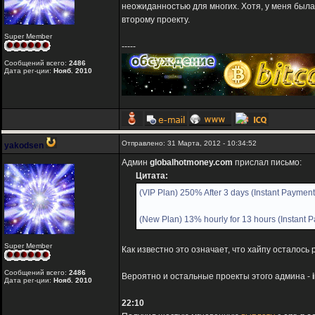
неожиданностью для многих. Хотя, у меня был
второму проекту.
Super Member
-----
Сообщений всего:
2486
Дата рег-ции:
Нояб. 2010
Отправлено: 31 Марта, 2012 - 10:34:52
yakodsen
Админ
globalhotmoney.com
прислал письмо:
Цитата:
(VIP Plan) 250% After 3 days (Instant Payment
(New Plan) 13% hourly for 13 hours (Instant 
Super Member
Как известно это означает, что хайпу осталось
Сообщений всего:
2486
Вероятно и остальные проекты этого админа -
Дата рег-ции:
Нояб. 2010
22:10