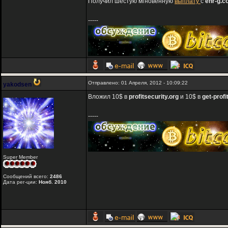
Получил шестую мгновенную
выплату
с
enr-g.
-----
Отправлено: 01 Апреля, 2012 - 10:09:22
yakodsen
Вложил 10$ в
profitsecurity.org
и 10$ в
get-profit
-----
Super Member
Сообщений всего:
2486
Дата рег-ции:
Нояб. 2010