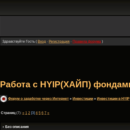
Здравствуйте Гость (
Вход
·
Регистрация
·
Правила форума
)
Работа с HYIP(ХАЙП) фондами 
Форум о заработке через Интернет
»
Инвестиции
»
Инвестиции в HYIP
Страниц
(7):
«
1
2
[3]
4
5
6
7
»
Без описания