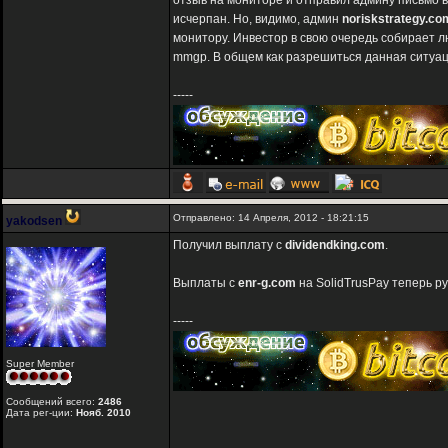
отзыв на мониторе и отправил админу письмо в
исчерпан. Но, видимо, админ
noriskstrategy.co
монитору. Инвестор в свою очередь собирает л
mmgp. В общем как разрешиться данная ситуац
-----
Отправлено: 14 Апреля, 2012 - 18:21:15
yakodsen
Получил выплату с
dividendking.com
.
Выплаты с
enr-g.com
на SolidTrusPay теперь р
-----
Super Member
Сообщений всего:
2486
Дата рег-ции:
Нояб. 2010