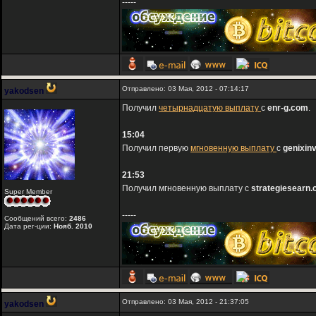
-----
Отправлено: 03 Мая, 2012 - 07:14:17
yakodsen
Получил
четырнадцатую выплату
с
enr-g.com
.
15:04
Получил первую
мгновенную выплату
с
genixin
21:53
Получил мгновенную выплату с
strategiesearn
Super Member
-----
Сообщений всего:
2486
Дата рег-ции:
Нояб. 2010
Отправлено: 03 Мая, 2012 - 21:37:05
yakodsen