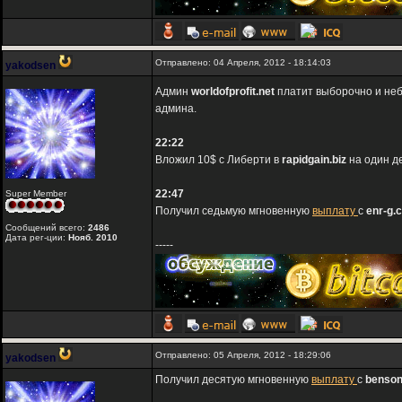
Отправлено: 04 Апреля, 2012 - 18:14:03
yakodsen
Админ
worldofprofit.net
платит выборочно и не
админа.
22:22
Вложил 10$ с Либерти в
rapidgain.biz
на один д
22:47
Super Member
Получил седьмую мгновенную
выплату
с
enr-g.
Сообщений всего:
2486
Дата рег-ции:
Нояб. 2010
-----
Отправлено: 05 Апреля, 2012 - 18:29:06
yakodsen
Получил десятую мгновенную
выплату
c
benson