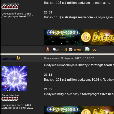
Вложил 10$ в
1-million-usd.com
на один день.
Super Member
20:59
Сообщений всего:
2486
Дата рег-ции:
Нояб. 2010
Вложил 15$ в
strategiesearn.com
на один день.
-----
Отправлено: 30 Апреля, 2012 - 18:02:32
yakodsen
Получил мгновенную выплату с
strategiesearn
21:14
Вложил 25$ в
1-million-usd.com
, 10,9$ с Перфе
21:35
Получил пятую выплату с
forexprogressive.net
Super Member
-----
Сообщений всего:
2486
Дата рег-ции:
Нояб. 2010