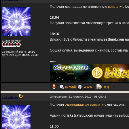
Получил двенадцатую мгновенную
выплату
с
be
18:04
Получил практически мгновенную третью выпла
18:16
Вложил 15$ с Либерти в
learninvestfund.com
на
Super Member
Общая сумма, выведенная с хайпов, составила 
Сообщений всего:
2486
Дата рег-ции:
Нояб. 2010
-----
Отправлено: 21 Апреля, 2012 - 08:08:42
yakodsen
Получил
одиннадцатую выплату
с
enr-g.com
.
Админ
noriskstrategy.com
начал платить выбор
11:00