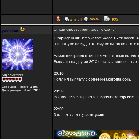
Отправлено: 07 Апреля, 2012 - 07:35:40
yakodsen
C
rapidgain.biz
нет выплат более 16-ти часов. Х
выплат уже не будет. К тому же вчера по стате
Админ
enr-g.com
отключил мгновенные выплаты 
Выплаты на другие ЭПС остались мгновенные. С
20:10
Super Member
Получил выплату с
coffeebreakprofits.com
.
Сообщений всего:
2486
Дата рег-ции:
Нояб. 2010
20:58
Вложил 15$ c Перфекта в
noriskstrategy.com
на
22:00
Заказал выплату с
enr-g.com
.
-----