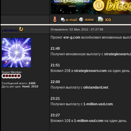
Отправлено: 02 Мая, 2012 - 07:27:58
yakodsen
Проект
enr-g.com
возобновил мгновенные выпла
21:40
Получил мгновенную выплату с
strategiesearn
21:51
Вложил 20$ в
strategiesearn.com
на один день.
Super Member
22:00
Сообщений всего:
2486
Дата рег-ции:
Нояб. 2010
Получил выплату с
oilstandard.net
.
23:21
Получил выплату с
1-million-usd.com
.
23:27
Вложил 10$ в
1-million-usd.com
на один день.