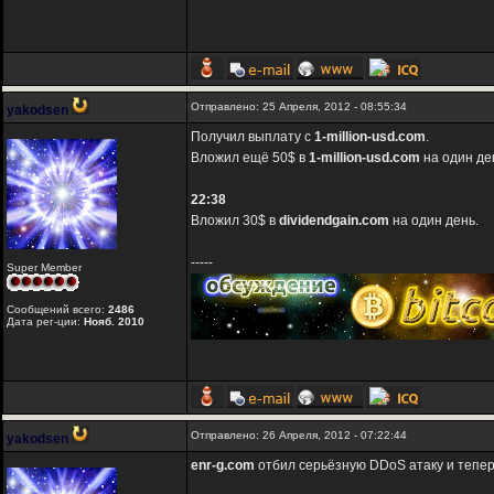
Отправлено: 25 Апреля, 2012 - 08:55:34
yakodsen
Получил выплату с
1-million-usd.com
.
Вложил ещё 50$ в
1-million-usd.com
на один де
22:38
Вложил 30$ в
dividendgain.com
на один день.
-----
Super Member
Сообщений всего:
2486
Дата рег-ции:
Нояб. 2010
Отправлено: 26 Апреля, 2012 - 07:22:44
yakodsen
enr-g.com
отбил серьёзную DDoS атаку и тепер