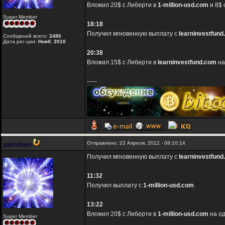
Вложил 20$ с Либерти в
1-million-usd.com
и 8$ 
Super Member
18:18
Получил мгновенную выплату с
learninvestfun
Сообщений всего:
2486
Дата рег-ции:
Нояб. 2010
20:38
Вложил 15$ с Либерти в
learninvestfund.com
на
-----
Отправлено: 22 Апреля, 2012 - 08:10:14
yakodsen
Получил мгновенную выплату с
learninvestfun
11:32
Получил выплату с
1-million-usd.com
.
13:22
Вложил 20$ с Либерти в
1-million-usd.com
на од
Super Member