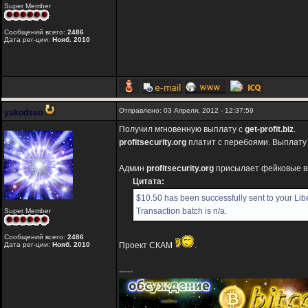
Super Member
Сообщений всего:
2486
Дата рег-ции:
Нояб. 2010
Отправлено: 03 Апреля, 2012 - 12:37:59
yakodsen
Получил мгновенную выплату с
get-profit.biz
.
profitsecurity.org
платит с перебоями. Выплату 
Админ
profitsecurity.org
присылает фейковые в
Цитата:
$10.50 has been successfully sent to your Lib
Transaction batch is n/a.
Super Member
Сообщений всего:
2486
Дата рег-ции:
Нояб. 2010
Проект СКАМ
.
-----