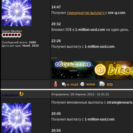
14:47
Получил
тринадцатую выплату
с
enr-g.com
.
20:32
Вложил 50$ в
1-million-usd.com
на один день.
Super Member
22:26
Сообщений всего:
2486
Дата рег-ции:
Нояб. 2010
Получил выплату с
1-million-usd.com
.
-----
Отправлено: 29 Апреля, 2012 - 11:31:21
yakodsen
Получил мгновенные выплаты с
strategiesearn
20:45
Получил выплату с
1-million-usd.com
.
20:55