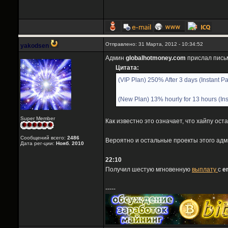
Отправлено: 31 Марта, 2012 - 10:34:52
yakodsen
Админ
globalhotmoney.com
прислал пись
Цитата:
(VIP Plan) 250% After 3 days (Instant P
(New Plan) 13% hourly for 13 hours (In
Super Member
Как известно это означает, что хайпу ост
Сообщений всего:
2486
Вероятно и остальные проекты этого адм
Дата рег-ции:
Нояб. 2010
22:10
Получил шестую мгновенную
выплату
с
e
-----