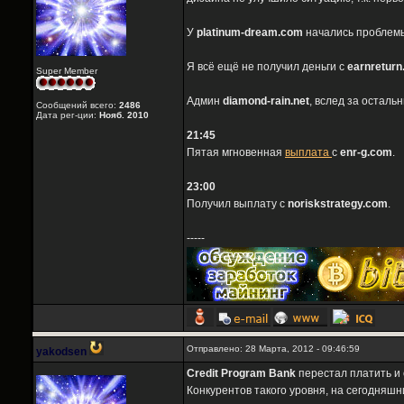
У
platinum-dream.com
начались проблемы 
Я всё ещё не получил деньги с
earnreturn
Super Member
Админ
diamond-rain.net
, вслед за остал
Сообщений всего:
2486
Дата рег-ции:
Нояб. 2010
21:45
Пятая мгновенная
выплата
с
enr-g.com
.
23:00
Получил выплату с
noriskstrategy.com
.
-----
Отправлено: 28 Марта, 2012 - 09:46:59
yakodsen
Credit Program Bank
перестал платить и
Конкурентов такого уровня, на сегодняшн