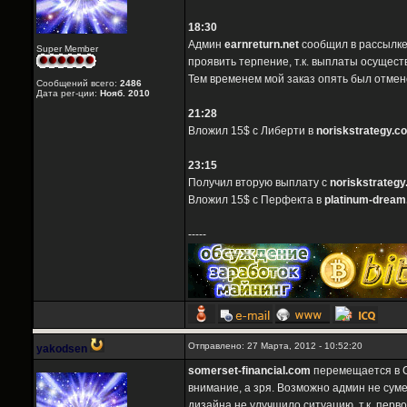
18:30
Админ
earnreturn.net
сообщил в рассылке,
Super Member
проявить терпение, т.к. выплаты осущест
Тем временем мой заказ опять был отмен
Сообщений всего:
2486
Дата рег-ции:
Нояб. 2010
21:28
Вложил 15$ с Либерти в
noriskstrategy.c
23:15
Получил вторую выплату с
noriskstrateg
Вложил 15$ с Перфекта в
platinum-drea
-----
Отправлено: 27 Марта, 2012 - 10:52:20
yakodsen
somerset-financial.com
перемещается в С
внимание, а зря. Возможно админ не суме
дизайна не улучшило ситуацию, т.к. перв