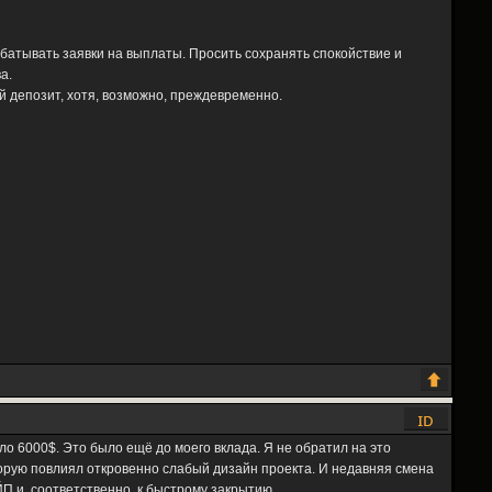
батывать заявки на выплаты. Просить сохранять спокойствие и
а.
й депозит, хотя, возможно, преждевременно.
 6000$. Это было ещё до моего вклада. Я не обратил на это
оторую повлиял откровенно слабый дизайн проекта. И недавняя смена
П и, соответственно, к быстрому закрытию.