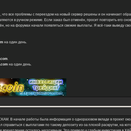
 что все проблемы с переездом на новый сервер решены и он начинает обра
вляются в ручном режиме. Если заказ был отменён, просит повторить его снов
ён, но на форумах начали появляться свежие выплаты. Я всё-таки выведу сво
om
на один день.
y.com
.
m.com
на один день.
КАМ. В начале работы была информация о одноразовом вкладе в проект около
л справиться с выплатами по такому депозиту из-за плохой раскрутки, на к
ое впечатление осталось негативным. Это привело к слабым инвестиция в ХАЙ