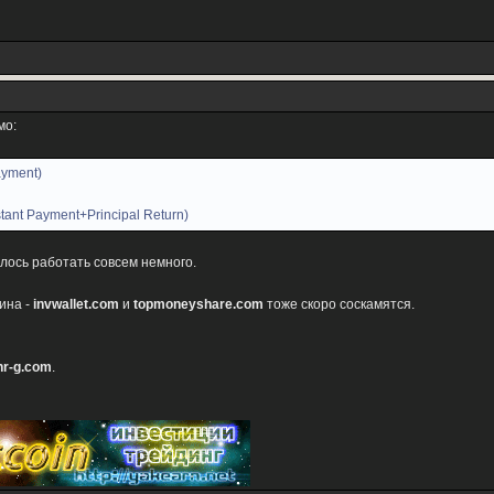
мо:
ayment)
stant Payment+Principal Return)
алось работать совсем немного.
ина -
invwallet.com
и
topmoneyshare.com
тоже скоро соскамятся.
nr-g.com
.