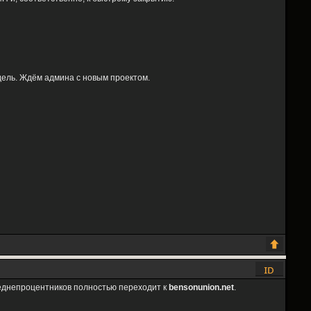
дель. Ждём админа с новым проектом.
реднепроцентников полностью переходит к
bensonunion.net
.