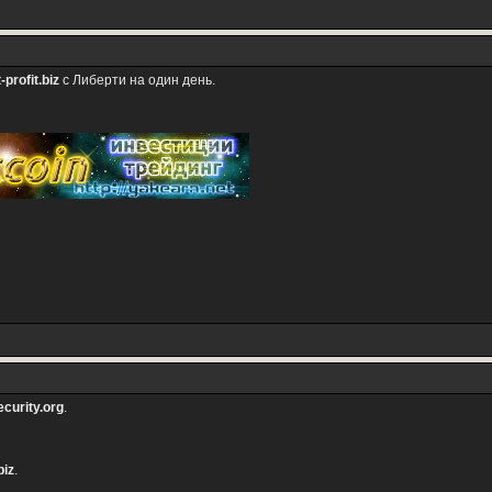
-profit.biz
с Либерти на один день.
ecurity.org
.
biz
.