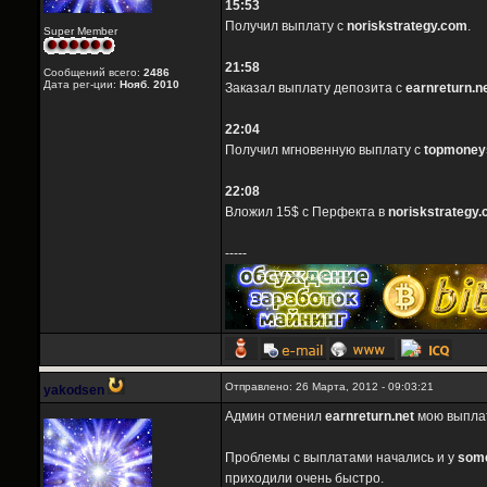
15:53
Получил выплату с
noriskstrategy.com
.
Super Member
21:58
Сообщений всего:
2486
Дата рег-ции:
Нояб. 2010
Заказал выплату депозита с
earnreturn.n
22:04
Получил мгновенную выплату с
topmoney
22:08
Вложил 15$ с Перфекта в
noriskstrategy
-----
Отправлено: 26 Марта, 2012 - 09:03:21
yakodsen
Админ отменил
earnreturn.net
мою выплат
Проблемы с выплатами начались и у
some
приходили очень быстро.