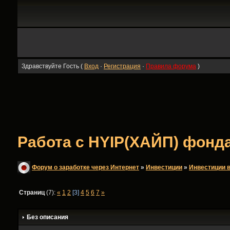
Здравствуйте Гость (
Вход
·
Регистрация
·
Правила форума
)
Работа с HYIP(ХАЙП) фондам
Форум о заработке через Интернет
»
Инвестиции
»
Инвестиции в
Страниц
(7):
«
1
2
[3]
4
5
6
7
»
Без описания