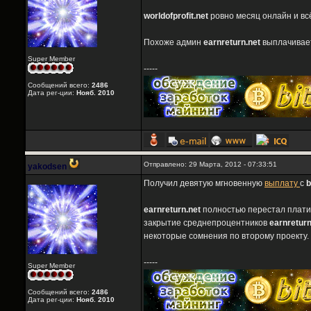
worldofprofit.net
ровно месяц онлайн и вс
Похоже админ
earnreturn.net
выплачивает
Super Member
-----
Сообщений всего:
2486
Дата рег-ции:
Нояб. 2010
Отправлено: 29 Марта, 2012 - 07:33:51
yakodsen
Получил девятую мгновенную
выплату
c
b
earnreturn.net
полностью перестал платит
закрытие среднепроцентников
earnreturn
некоторые сомнения по второму проекту.
-----
Super Member
Сообщений всего:
2486
Дата рег-ции:
Нояб. 2010