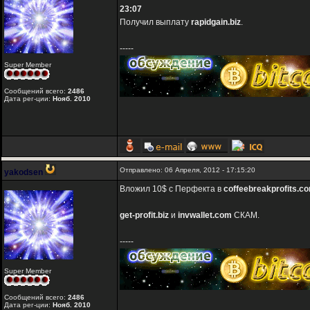
23:07
Получил выплату
rapidgain.biz
.
-----
Super Member
Сообщений всего:
2486
Дата рег-ции:
Нояб. 2010
Отправлено: 06 Апреля, 2012 - 17:15:20
yakodsen
Вложил 10$ с Перфекта в
coffeebreakprofits.c
get-profit.biz
и
invwallet.com
СКАМ.
-----
Super Member
Сообщений всего:
2486
Дата рег-ции:
Нояб. 2010