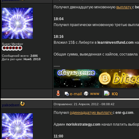
Получил двенадцатую мгновенную
выплату
с
be
18:04
Получил практически мгновенную третью выпла
18:16
Вложил 15$ с Либерти в
learninvestfund.com
на
Super Member
Общая сумма, выведенная с хайпов, составила 
Сообщений всего:
2486
Дата рег-ции:
Нояб. 2010
-----
Отправлено: 21 Апреля, 2012 - 08:08:42
yakodsen
Получил
одиннадцатую выплату
с
enr-g.com
.
Админ
noriskstrategy.com
начал платить выбор
11:00