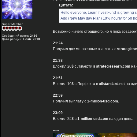
Цитата:
Hello everyone, LearnInvestFund is growing s
Add (New May day Plan) 10% hourly for 50 ho
Super Member
Возможно ничего страшного, но я пока воздержу
Сообщений всего:
2486
Дата рег-ции:
Нояб. 2010
21:24
Получил две мгновенные выплаты с
strategies
21:38
Вложил 20$ с Либерти в
strategiesearn.com
на 
21:51
Вложил 10$ с Перфекта в
oilstandard.net
на оди
22:59
Получил выплату с
1-million-usd.com
.
23:09
Вложил 25$ в
1-million-usd.com
на один день.
-----