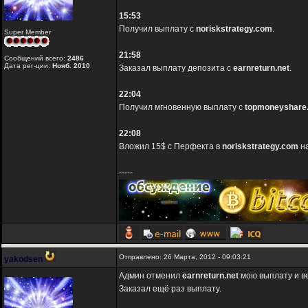
15:53
Получил выплату с
noriskstrategy.com
.
Super Member
21:58
Сообщений всего:
2486
Дата рег-ции:
Нояб. 2010
Заказал выплату депозита с
earnreturn.net
.
22:04
Получил мгновенную выплату с
topmoneyshare
22:08
Вложил 15$ с Перфекта в
noriskstrategy.com
на
-----
Отправлено: 26 Марта, 2012 - 09:03:21
yakodsen
Админ отменил
earnreturn.net
мою выплату и ве
Заказал ещё раз выплату.