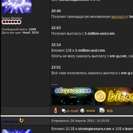
20:40
Получил тринадцатую мгновенную
выплату
с
be
Super Member
22:03
Сообщений всего:
2486
Дата рег-ции:
Нояб. 2010
Получил выплату с
1-million-usd.com
.
22:14
Вложил 10$ в
1-million-usd.com
.
Опять не могу заказать выплату с
enr-g.com
, с
23:51
Всё-таки получилось заказать выплату с
enr-g.
-----
Отправлено: 28 Апреля, 2012 - 11:33:35
yakodsen
Вложил 10,3$ в
strategiesearn.com
и 10$ в
lear