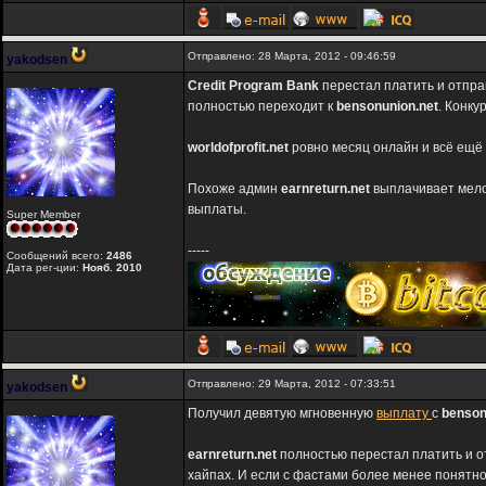
Отправлено: 28 Марта, 2012 - 09:46:59
yakodsen
Credit Program Bank
перестал платить и отпра
полностью переходит к
bensonunion.net
. Конку
worldofprofit.net
ровно месяц онлайн и всё ещё 
Похоже админ
earnreturn.net
выплачивает мелоч
выплаты.
Super Member
-----
Сообщений всего:
2486
Дата рег-ции:
Нояб. 2010
Отправлено: 29 Марта, 2012 - 07:33:51
yakodsen
Получил девятую мгновенную
выплату
c
benson
earnreturn.net
полностью перестал платить и о
хайпах. И если с фастами более менее понятн