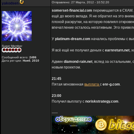
Отправлено: 27 Марта, 2012 - 10:52:20
yakodsen
somerset-financial.com
перемещается в СКАМ. 
ещё до моего вклада. Я не обратил на это вним
плохой раскрутки, на которую повлиял открове
впечатление осталось негативным. Это привело
У
platinum-dream.com
начались проблемы с вып
Super Member
Я всё ещё не получил деньги с
earnreturn.net
, 
Сообщений всего:
2486
Дата рег-ции:
Нояб. 2010
Админ
diamond-rain.net
, вслед за остальными,
новым проектом.
21:45
Пятая мгновенная
выплата
с
enr-g.com
.
23:00
Получил выплату с
noriskstrategy.com
.
-----