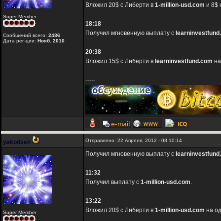
Вложил 20$ с Либерти в
1-million-usd.com
и 8$ 
Super Member
18:18
Получил мгновенную выплату с
learninvestfun
Сообщений всего:
2486
Дата рег-ции:
Нояб. 2010
20:38
Вложил 15$ с Либерти в
learninvestfund.com
на
-----
Отправлено: 22 Апреля, 2012 - 08:10:14
yakodsen
Получил мгновенную выплату с
learninvestfun
11:32
Получил выплату с
1-million-usd.com
.
13:22
Вложил 20$ с Либерти в
1-million-usd.com
на од
Super Member