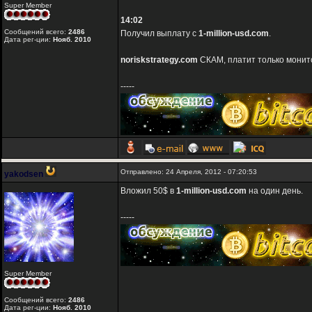
Super Member
14:02
Сообщений всего:
2486
Получил выплату с
1-million-usd.com
.
Дата рег-ции:
Нояб. 2010
noriskstrategy.com
СКАМ, платит только монит
-----
Отправлено: 24 Апреля, 2012 - 07:20:53
yakodsen
Вложил 50$ в
1-million-usd.com
на один день.
-----
Super Member
Сообщений всего:
2486
Дата рег-ции:
Нояб. 2010