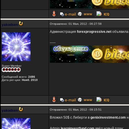
Отправлено: 01 Мая, 2012 - 06:27:58
yakodsen
Администрация
forexprogressive.net
объявила 
-----
Super Member
Сообщений всего:
2486
Дата рег-ции:
Нояб. 2010
Отправлено: 01 Мая, 2012 - 09:15:51
yakodsen
Вложил 50$ с Либерти в
genixinvestment.com
н
Admin
learninvestfund.com
ввёл новый план: