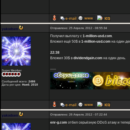
Отправлено: 25 Апреля, 2012 - 08:55:34
yakodsen
Получил выплату с
1-million-usd.com
.
Вложил ещё 50$ в
1-million-usd.com
на один де
22:38
Вложил 30$ в
dividendgain.com
на один день.
-----
Super Member
Сообщений всего:
2486
Дата рег-ции:
Нояб. 2010
Отправлено: 26 Апреля, 2012 - 07:22:44
yakodsen
enr-g.com
отбил серьёзную DDoS атаку и тепер