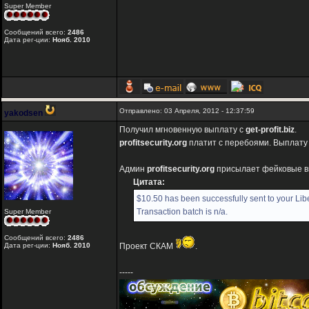
Super Member
Сообщений всего:
2486
Дата рег-ции:
Нояб. 2010
Отправлено: 03 Апреля, 2012 - 12:37:59
yakodsen
Получил мгновенную выплату с
get-profit.biz
.
profitsecurity.org
платит с перебоями. Выплату 
Админ
profitsecurity.org
присылает фейковые в
Цитата:
$10.50 has been successfully sent to your Lib
Transaction batch is n/a.
Super Member
Сообщений всего:
2486
Дата рег-ции:
Нояб. 2010
Проект СКАМ
.
-----