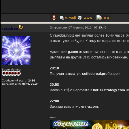
Отправлено: 07 Апреля, 2012 - 07:35:40
yakodsen
C
rapidgain.biz
нет выплат более 16-ти часов. Х
выплат уже не будет. К тому же вчера по стате
Админ
enr-g.com
отключил мгновенные выплаты 
Выплаты на другие ЭПС остались мгновенные. С
20:10
Super Member
Получил выплату с
coffeebreakprofits.com
.
Сообщений всего:
2486
Дата рег-ции:
Нояб. 2010
20:58
Вложил 15$ c Перфекта в
noriskstrategy.com
на
22:00
Заказал выплату с
enr-g.com
.
-----