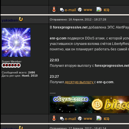
Отправлено: 16 Апреля, 2012 - 18:27:28
yakodsen
В
forexprogressive.net
добавлена ЭПС AlertPay
enr-g.com
подвергся DDoS атаки, с которой усп
участившихся случаев взлома счётов LibertyRes
понятно, как он планирует работать без самой
22:03
Super Member
Получил вторую выплату с
forexprogressive.ne
Сообщений всего:
2486
Дата рег-ции:
Нояб. 2010
23:27
Получил
десятую выплату
с
enr-g.com
.
-----
Отправлено: 17 Апреля, 2012 - 16:41:14