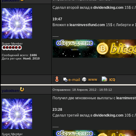
yakodsen
Сделал второй вклад в
dividendking.com
15$ с 
19:47
Вложил в
learninvestfund.com
15$ с Либерти и 
-----
Super Member
Сообщений всего:
2486
Дата рег-ции:
Нояб. 2010
Отправлено: 18 Апреля, 2012 - 16:55:12
yakodsen
Получил две мгновенные выплаты с
learninves
23:28
Сделал третий вклад в
dividendking.com
10$ с 
-----
Super Member