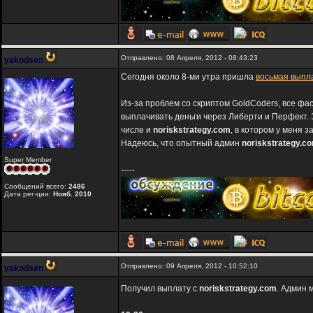
Отправлено: 08 Апреля, 2012 - 08:43:23
yakodsen
Сегодня около 8-ми утра пришла
восьмая выпл
Из-за проблем со скриптом GoldCoders, все фа
выплачивать деньги через Либерти и Перфект. 
числе и
noriskstrategy.com
, в котором у меня 
Надеюсь, что опытный админ
noriskstrategy.c
Super Member
-----
Сообщений всего:
2486
Дата рег-ции:
Нояб. 2010
Отправлено: 09 Апреля, 2012 - 10:52:10
yakodsen
Получил выплату с
noriskstrategy.com
. Админ 