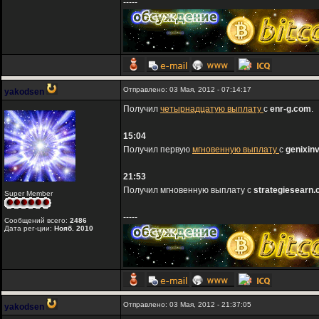
-----
Отправлено: 03 Мая, 2012 - 07:14:17
yakodsen
Получил
четырнадцатую выплату
с
enr-g.com
.
15:04
Получил первую
мгновенную выплату
с
genixin
21:53
Получил мгновенную выплату с
strategiesearn
Super Member
-----
Сообщений всего:
2486
Дата рег-ции:
Нояб. 2010
Отправлено: 03 Мая, 2012 - 21:37:05
yakodsen