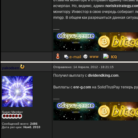
отзыв на мониторе и отправил админу письмо в
исчерпан. Но, видимо, админ
noriskstrategy.co
монитору. Инвестор в свою очередь собирает л
mmgp. В общем как разрешиться данная ситуац
-----
Отправлено: 14 Апреля, 2012 - 18:21:15
yakodsen
Получил выплату с
dividendking.com
.
Выплаты с
enr-g.com
на SolidTrusPay теперь р
-----
Super Member
Сообщений всего:
2486
Дата рег-ции:
Нояб. 2010