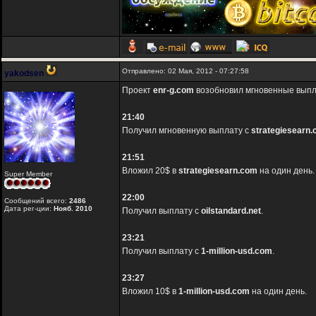
Отправлено: 02 Мая, 2012 - 07:27:58
yakodsen
Проект
enr-g.com
возобновил мгновенные выпла
21:40
Получил мгновенную выплату с
strategiesearn
21:51
Вложил 20$ в
strategiesearn.com
на один день.
Super Member
22:00
Сообщений всего:
2486
Дата рег-ции:
Нояб. 2010
Получил выплату с
oilstandard.net
.
23:21
Получил выплату с
1-million-usd.com
.
23:27
Вложил 10$ в
1-million-usd.com
на один день.