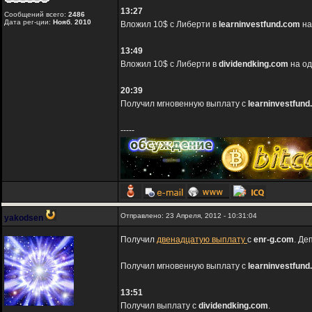
13:27
Сообщений всего:
2486
Дата рег-ции:
Нояб. 2010
Вложил 10$ с Либерти в
learninvestfund.com
на
13:49
Вложил 10$ с Либерти в
dividendking.com
на од
20:39
Получил мгновенную выплату с
learninvestfun
-----
Отправлено: 23 Апреля, 2012 - 10:31:04
yakodsen
Получил
двенадцатую выплату
с
enr-g.com
. Де
Получил мгновенную выплату с
learninvestfun
13:51
Получил выплату с
dividendking.com
.