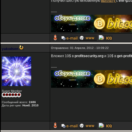
Получил шестую мгновенную
выплату
с
enr-g.
-----
Отправлено: 01 Апреля, 2012 - 10:09:22
yakodsen
Вложил 10$ в
profitsecurity.org
и 10$ в
get-profit
-----
Super Member
Сообщений всего:
2486
Дата рег-ции:
Нояб. 2010