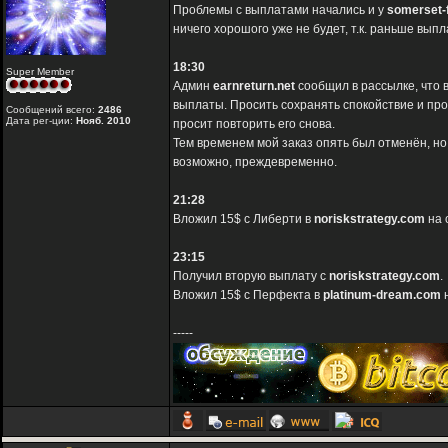
Проблемы с выплатами начались и у
somerset-
ничего хорошого уже не будет, т.к. раньше вып
18:30
Super Member
Админ
earnreturn.net
сообщил в рассылке, что 
выплаты. Просить сохранять спокойствие и про
Сообщений всего:
2486
Дата рег-ции:
Нояб. 2010
просит повторить его снова.
Тем временем мой заказ опять был отменён, но
возможно, преждевременно.
21:28
Вложил 15$ с Либерти в
noriskstrategy.com
на 
23:15
Получил вторую выплату с
noriskstrategy.com
.
Вложил 15$ с Перфекта в
platinum-dream.com
н
-----