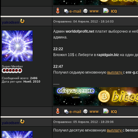
Отправлено: 04 Апреля, 2012 - 18:14:03
yakodsen
Админ
worldofprofit.net
платит выборочно и не
админа.
22:22
Вложил 10$ с Либерти в
rapidgain.biz
на один д
22:47
Super Member
Получил седьмую мгновенную
выплату
с
enr-g.
Сообщений всего:
2486
Дата рег-ции:
Нояб. 2010
-----
Отправлено: 05 Апреля, 2012 - 18:29:06
yakodsen
Получил десятую мгновенную
выплату
c
benson