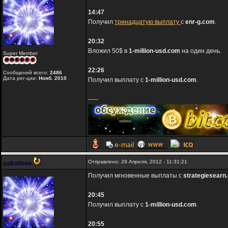
14:47
Получил
тринадцатую выплату
с
enr-g.com
.
20:32
Вложил 50$ в
1-million-usd.com
на один день.
Super Member
22:26
Сообщений всего:
2486
Дата рег-ции:
Нояб. 2010
Получил выплату с
1-million-usd.com
.
-----
Отправлено: 29 Апреля, 2012 - 11:31:21
yakodsen
Получил мгновенные выплаты с
strategiesearn
20:45
Получил выплату с
1-million-usd.com
.
20:55