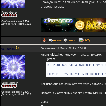
неожиданностью для многих. Хотя, у меня был
второму проекту.
Super Member
-----
Сообщений всего:
2486
Дата рег-ции:
Нояб. 2010
Отправлено: 31 Марта, 2012 - 10:34:52
yakodsen
Админ
globalhotmoney.com
прислал письмо:
Цитата:
(VIP Plan) 250% After 3 days (Instant Payment
(New Plan) 13% hourly for 13 hours (Instant 
Super Member
Как известно это означает, что хайпу осталось
Сообщений всего:
2486
Вероятно и остальные проекты этого админа -
Дата рег-ции:
Нояб. 2010
22:10