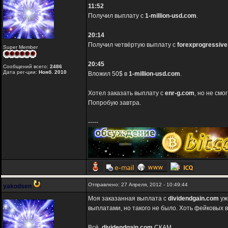
11:52
Получил выплату с
1-million-usd.com
.
20:14
Получил четвёртую выплату с
forexprogressive
Super Member
20:45
Сообщений всего:
2486
Дата рег-ции:
Нояб. 2010
Вложил 50$ в
1-million-usd.com
.
Хотел заказать выплату с
enr-g.com
, но не см
Попробую завтра.
-----
Отправлено: 27 Апреля, 2012 - 10:49:44
yakodsen
Моя заказанная выплата с
dividendgain.com
уж
выплатами, но такого не было. Хоть фейковых в
Всё,
dividendgain.com
СКАМ.