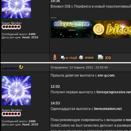
19:36
Вложил 30$ с Перфекта в новый перспективны
-----
Super Member
Сообщений всего:
2486
Дата рег-ции:
Нояб. 2010
Отправлено: 12 Апреля, 2012 - 22:02:40
yakodsen
Пришла девятая выплата с
enr-g.com
.
12:02
Получил первую выплату с
forexprogressive.ne
14:53
Одиннадцатая выплата с
bensonunion.net
.
Super Member
Пока рекомендую повременить с вкладами в
no
Сообщений всего:
2486
Дата рег-ции:
Нояб. 2010
GoldCoders не был зачислен депозит в размере 