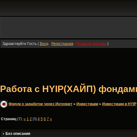
Здравствуйте Гость (
Вход
·
Регистрация
·
Правила форума
)
Работа с HYIP(ХАЙП) фондами 
Форум о заработке через Интернет
»
Инвестиции
»
Инвестиции в HYIP
Страниц
(7):
«
1
2
[3]
4
5
6
7
»
Без описания