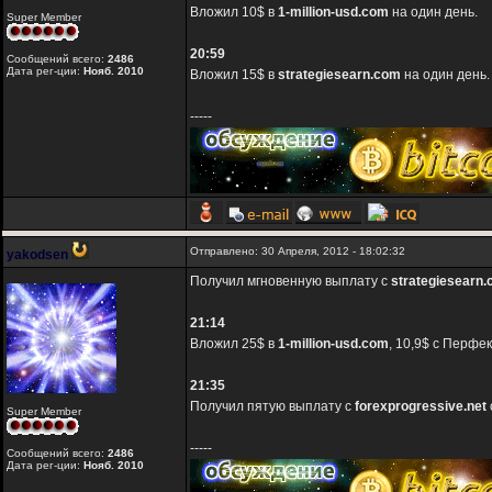
Вложил 10$ в
1-million-usd.com
на один день.
Super Member
20:59
Сообщений всего:
2486
Дата рег-ции:
Нояб. 2010
Вложил 15$ в
strategiesearn.com
на один день.
-----
Отправлено: 30 Апреля, 2012 - 18:02:32
yakodsen
Получил мгновенную выплату с
strategiesearn
21:14
Вложил 25$ в
1-million-usd.com
, 10,9$ с Перфе
21:35
Получил пятую выплату с
forexprogressive.net
Super Member
-----
Сообщений всего:
2486
Дата рег-ции:
Нояб. 2010