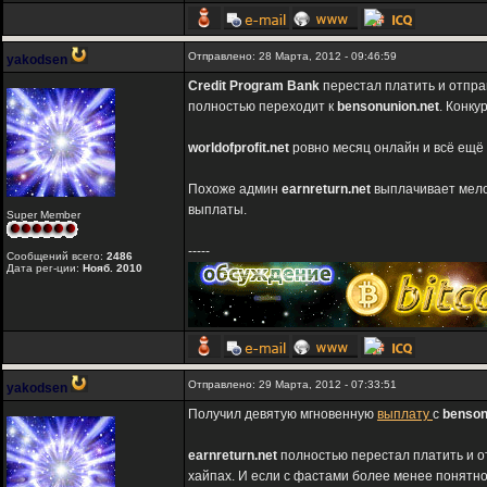
Отправлено: 28 Марта, 2012 - 09:46:59
yakodsen
Credit Program Bank
перестал платить и отпра
полностью переходит к
bensonunion.net
. Конку
worldofprofit.net
ровно месяц онлайн и всё ещё 
Похоже админ
earnreturn.net
выплачивает мелоч
выплаты.
Super Member
-----
Сообщений всего:
2486
Дата рег-ции:
Нояб. 2010
Отправлено: 29 Марта, 2012 - 07:33:51
yakodsen
Получил девятую мгновенную
выплату
c
benson
earnreturn.net
полностью перестал платить и о
хайпах. И если с фастами более менее понятн