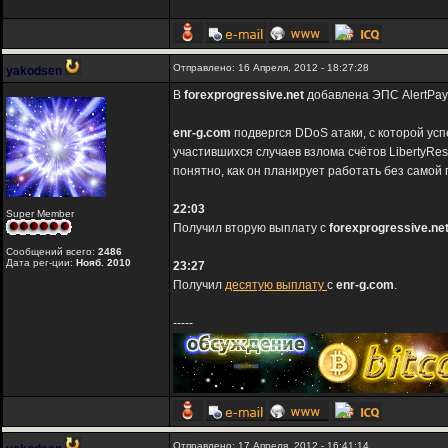
Отправлено: 16 Апреля, 2012 - 18:27:28
yakodsen
В
forexprogressive.net
добавлена ЭПС AlertPay
enr-g.com
подвергся DDoS атаки, с которой усп
участившихся случаев взлома счётов LibertyRes
понятно, как он планирует работать без самой
22:03
Super Member
Получил вторую выплату с
forexprogressive.ne
Сообщений всего:
2486
Дата рег-ции:
Нояб. 2010
23:27
Получил
десятую выплату
с
enr-g.com
.
-----
Отправлено: 17 Апреля, 2012 - 16:41:14