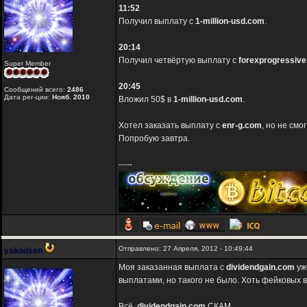
11:52
Получил выплату с
1-million-usd.com
.
20:14
Получил четвёртую выплату с
forexprogressive
Super Member
20:45
Сообщений всего:
2486
Дата рег-ции:
Нояб. 2010
Вложил 50$ в
1-million-usd.com
.
Хотел заказать выплату с
enr-g.com
, но не см
Попробую завтра.
-----
Отправлено: 27 Апреля, 2012 - 10:49:44
yakodsen
Моя заказанная выплата с
dividendgain.com
уж
выплатами, но такого не было. Хоть фейковых в
Всё,
dividendgain.com
СКАМ.