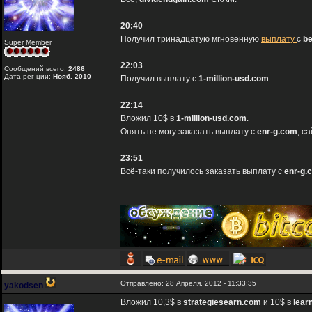
20:40
Получил тринадцатую мгновенную
выплату
с
be
Super Member
22:03
Сообщений всего:
2486
Дата рег-ции:
Нояб. 2010
Получил выплату с
1-million-usd.com
.
22:14
Вложил 10$ в
1-million-usd.com
.
Опять не могу заказать выплату с
enr-g.com
, с
23:51
Всё-таки получилось заказать выплату с
enr-g.
-----
Отправлено: 28 Апреля, 2012 - 11:33:35
yakodsen
Вложил 10,3$ в
strategiesearn.com
и 10$ в
lear