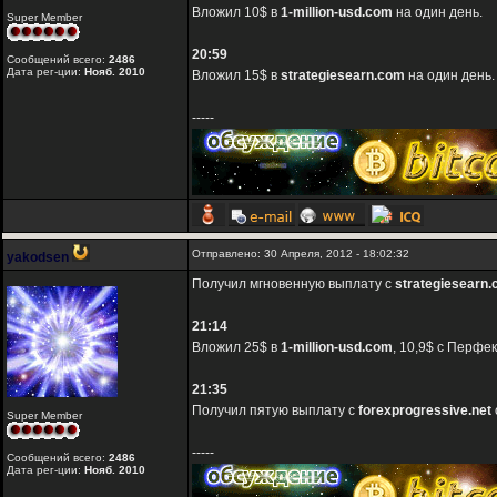
Вложил 10$ в
1-million-usd.com
на один день.
Super Member
20:59
Сообщений всего:
2486
Дата рег-ции:
Нояб. 2010
Вложил 15$ в
strategiesearn.com
на один день.
-----
Отправлено: 30 Апреля, 2012 - 18:02:32
yakodsen
Получил мгновенную выплату с
strategiesearn
21:14
Вложил 25$ в
1-million-usd.com
, 10,9$ с Перфе
21:35
Получил пятую выплату с
forexprogressive.net
Super Member
-----
Сообщений всего:
2486
Дата рег-ции:
Нояб. 2010