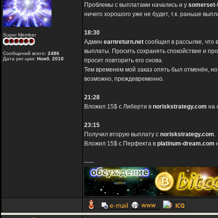
Проблемы с выплатами начались и у
somerset-
ничего хорошого уже не будет, т.к. раньше вып
18:30
Super Member
Админ
earnreturn.net
сообщил в рассылке, что 
выплаты. Просить сохранять спокойствие и про
Сообщений всего:
2486
Дата рег-ции:
Нояб. 2010
просит повторить его снова.
Тем временем мой заказ опять был отменён, но
возможно, преждевременно.
21:28
Вложил 15$ с Либерти в
noriskstrategy.com
на 
23:15
Получил вторую выплату с
noriskstrategy.com
.
Вложил 15$ с Перфекта в
platinum-dream.com
н
-----