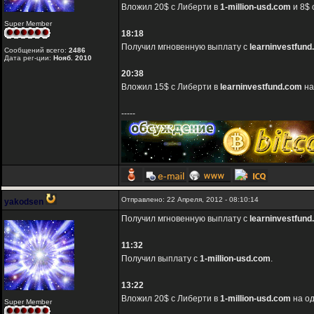
Вложил 20$ с Либерти в
1-million-usd.com
и 8$ 
Super Member
18:18
Получил мгновенную выплату с
learninvestfun
Сообщений всего:
2486
Дата рег-ции:
Нояб. 2010
20:38
Вложил 15$ с Либерти в
learninvestfund.com
на
-----
Отправлено: 22 Апреля, 2012 - 08:10:14
yakodsen
Получил мгновенную выплату с
learninvestfun
11:32
Получил выплату с
1-million-usd.com
.
13:22
Вложил 20$ с Либерти в
1-million-usd.com
на од
Super Member