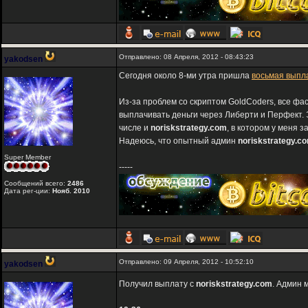
Отправлено: 08 Апреля, 2012 - 08:43:23
yakodsen
Сегодня около 8-ми утра пришла
восьмая выпл
Из-за проблем со скриптом GoldCoders, все фа
выплачивать деньги через Либерти и Перфект. 
числе и
noriskstrategy.com
, в котором у меня 
Надеюсь, что опытный админ
noriskstrategy.c
Super Member
-----
Сообщений всего:
2486
Дата рег-ции:
Нояб. 2010
Отправлено: 09 Апреля, 2012 - 10:52:10
yakodsen
Получил выплату с
noriskstrategy.com
. Админ 