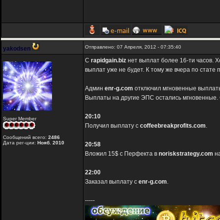
Отправлено: 07 Апреля, 2012 - 07:35:40
yakodsen
C
rapidgain.biz
нет выплат более 16-ти часов. Х
выплат уже не будет. К тому же вчера по стате
Админ
enr-g.com
отключил мгновенные выплаты 
Выплаты на другие ЭПС остались мгновенные. С
20:10
Super Member
Получил выплату с
coffeebreakprofits.com
.
Сообщений всего:
2486
Дата рег-ции:
Нояб. 2010
20:58
Вложил 15$ c Перфекта в
noriskstrategy.com
на
22:00
Заказал выплату с
enr-g.com
.
-----