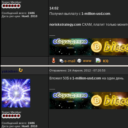
Super Member
14:02
Сообщений всего:
2486
Получил выплату с
1-million-usd.com
.
Дата рег-ции:
Нояб. 2010
noriskstrategy.com
СКАМ, платит только монит
-----
Отправлено: 24 Апреля, 2012 - 07:20:53
yakodsen
Вложил 50$ в
1-million-usd.com
на один день.
-----
Super Member
Сообщений всего:
2486
Дата рег-ции:
Нояб. 2010