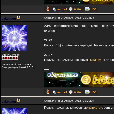
Отправлено: 04 Апреля, 2012 - 18:14:03
yakodsen
Админ
worldofprofit.net
платит выборочно и не
админа.
22:22
Вложил 10$ с Либерти в
rapidgain.biz
на один д
22:47
Super Member
Получил седьмую мгновенную
выплату
с
enr-g.
Сообщений всего:
2486
Дата рег-ции:
Нояб. 2010
-----
Отправлено: 05 Апреля, 2012 - 18:29:06
yakodsen
Получил десятую мгновенную
выплату
c
benson