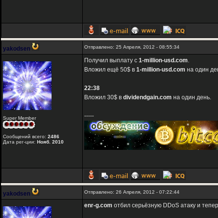
Отправлено: 25 Апреля, 2012 - 08:55:34
yakodsen
Получил выплату с
1-million-usd.com
.
Вложил ещё 50$ в
1-million-usd.com
на один де
22:38
Вложил 30$ в
dividendgain.com
на один день.
-----
Super Member
Сообщений всего:
2486
Дата рег-ции:
Нояб. 2010
Отправлено: 26 Апреля, 2012 - 07:22:44
yakodsen
enr-g.com
отбил серьёзную DDoS атаку и тепер