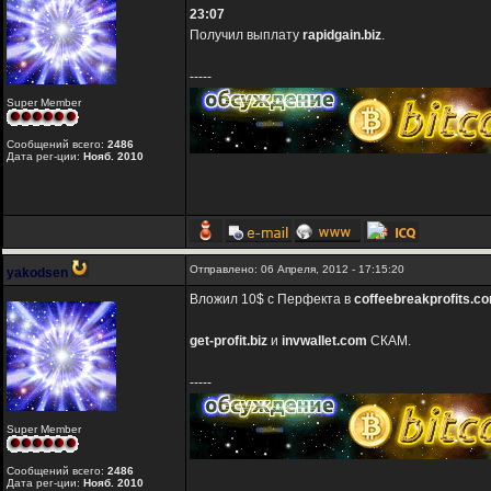
23:07
Получил выплату
rapidgain.biz
.
-----
Super Member
Сообщений всего:
2486
Дата рег-ции:
Нояб. 2010
Отправлено: 06 Апреля, 2012 - 17:15:20
yakodsen
Вложил 10$ с Перфекта в
coffeebreakprofits.c
get-profit.biz
и
invwallet.com
СКАМ.
-----
Super Member
Сообщений всего:
2486
Дата рег-ции:
Нояб. 2010