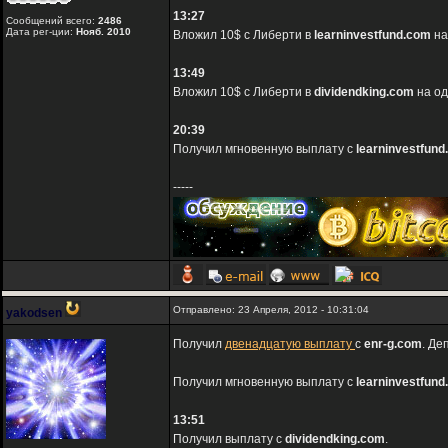
13:27
Сообщений всего:
2486
Дата рег-ции:
Нояб. 2010
Вложил 10$ с Либерти в
learninvestfund.com
на
13:49
Вложил 10$ с Либерти в
dividendking.com
на од
20:39
Получил мгновенную выплату с
learninvestfun
-----
Отправлено: 23 Апреля, 2012 - 10:31:04
yakodsen
Получил
двенадцатую выплату
с
enr-g.com
. Де
Получил мгновенную выплату с
learninvestfun
13:51
Получил выплату с
dividendking.com
.