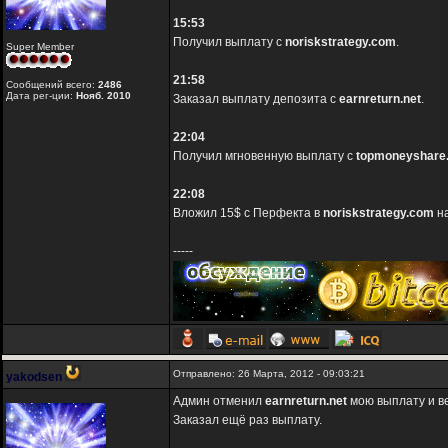
15:53
Получил выплату с
noriskstrategy.com
.
Super Member
21:58
Сообщений всего:
2486
Дата рег-ции:
Нояб. 2010
Заказал выплату депозита с
earnreturn.net
.
22:04
Получил мгновенную выплату с
topmoneyshare
22:08
Вложил 15$ с Перфекта в
noriskstrategy.com
на
-----
Отправлено: 26 Марта, 2012 - 09:03:21
yakodsen
Админ отменил
earnreturn.net
мою выплату и ве
Заказал ещё раз выплату.