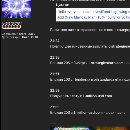
Цитата:
Hello everyone, LearnInvestFund is growing s
Add (New May day Plan) 10% hourly for 50 ho
Super Member
Возможно ничего страшного, но я пока воздержу
Сообщений всего:
2486
Дата рег-ции:
Нояб. 2010
21:24
Получил две мгновенные выплаты с
strategies
21:38
Вложил 20$ с Либерти в
strategiesearn.com
на 
21:51
Вложил 10$ с Перфекта в
oilstandard.net
на оди
22:59
Получил выплату с
1-million-usd.com
.
23:09
Вложил 25$ в
1-million-usd.com
на один день.
-----