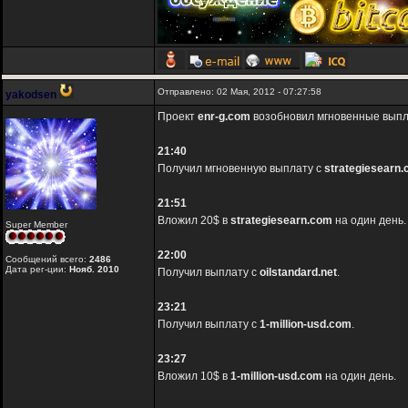
Отправлено: 02 Мая, 2012 - 07:27:58
yakodsen
Проект
enr-g.com
возобновил мгновенные выпла
21:40
Получил мгновенную выплату с
strategiesearn
21:51
Вложил 20$ в
strategiesearn.com
на один день.
Super Member
22:00
Сообщений всего:
2486
Дата рег-ции:
Нояб. 2010
Получил выплату с
oilstandard.net
.
23:21
Получил выплату с
1-million-usd.com
.
23:27
Вложил 10$ в
1-million-usd.com
на один день.