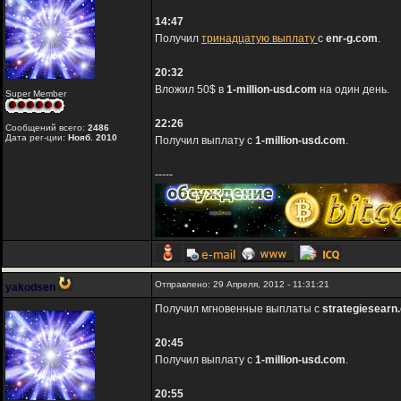
14:47
Получил
тринадцатую выплату
с
enr-g.com
.
20:32
Вложил 50$ в
1-million-usd.com
на один день.
Super Member
22:26
Сообщений всего:
2486
Дата рег-ции:
Нояб. 2010
Получил выплату с
1-million-usd.com
.
-----
Отправлено: 29 Апреля, 2012 - 11:31:21
yakodsen
Получил мгновенные выплаты с
strategiesearn
20:45
Получил выплату с
1-million-usd.com
.
20:55