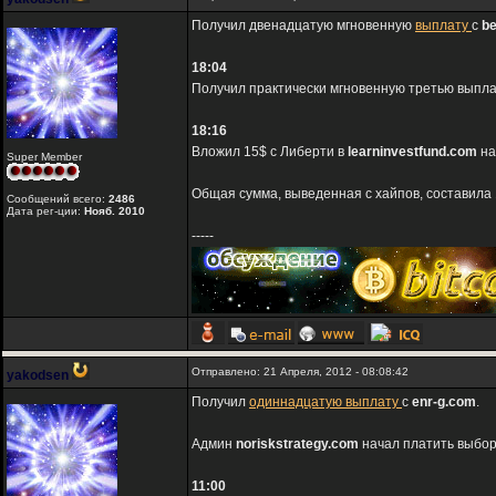
Получил двенадцатую мгновенную
выплату
с
be
18:04
Получил практически мгновенную третью выпла
18:16
Вложил 15$ с Либерти в
learninvestfund.com
на
Super Member
Общая сумма, выведенная с хайпов, составила 
Сообщений всего:
2486
Дата рег-ции:
Нояб. 2010
-----
Отправлено: 21 Апреля, 2012 - 08:08:42
yakodsen
Получил
одиннадцатую выплату
с
enr-g.com
.
Админ
noriskstrategy.com
начал платить выбор
11:00