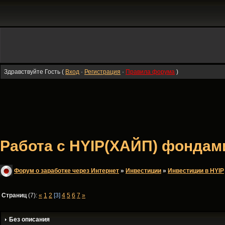
Здравствуйте Гость (
Вход
·
Регистрация
·
Правила форума
)
Работа с HYIP(ХАЙП) фондами 
Форум о заработке через Интернет
»
Инвестиции
»
Инвестиции в HYIP
Страниц
(7):
«
1
2
[3]
4
5
6
7
»
Без описания