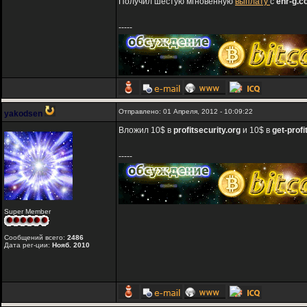
Получил шестую мгновенную
выплату
с
enr-g.
-----
Отправлено: 01 Апреля, 2012 - 10:09:22
yakodsen
Вложил 10$ в
profitsecurity.org
и 10$ в
get-profit
-----
Super Member
Сообщений всего:
2486
Дата рег-ции:
Нояб. 2010