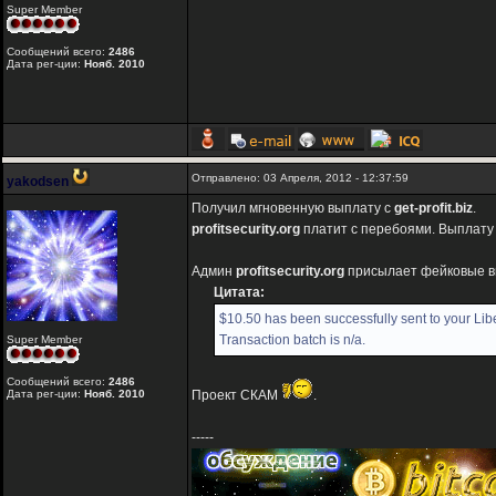
Super Member
Сообщений всего:
2486
Дата рег-ции:
Нояб. 2010
Отправлено: 03 Апреля, 2012 - 12:37:59
yakodsen
Получил мгновенную выплату с
get-profit.biz
.
profitsecurity.org
платит с перебоями. Выплату 
Админ
profitsecurity.org
присылает фейковые в
Цитата:
$10.50 has been successfully sent to your Lib
Transaction batch is n/a.
Super Member
Сообщений всего:
2486
Дата рег-ции:
Нояб. 2010
Проект СКАМ
.
-----