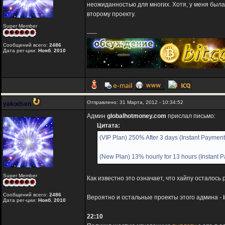
неожиданностью для многих. Хотя, у меня был
второму проекту.
Super Member
-----
Сообщений всего:
2486
Дата рег-ции:
Нояб. 2010
Отправлено: 31 Марта, 2012 - 10:34:52
yakodsen
Админ
globalhotmoney.com
прислал письмо:
Цитата:
(VIP Plan) 250% After 3 days (Instant Payment
(New Plan) 13% hourly for 13 hours (Instant 
Super Member
Как известно это означает, что хайпу осталось
Сообщений всего:
2486
Вероятно и остальные проекты этого админа -
Дата рег-ции:
Нояб. 2010
22:10