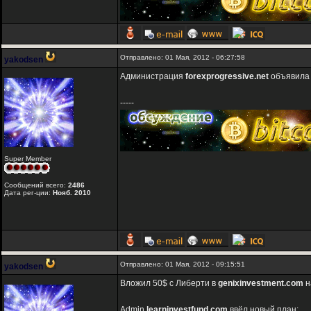
Отправлено: 01 Мая, 2012 - 06:27:58
yakodsen
Администрация
forexprogressive.net
объявила 
-----
Super Member
Сообщений всего:
2486
Дата рег-ции:
Нояб. 2010
Отправлено: 01 Мая, 2012 - 09:15:51
yakodsen
Вложил 50$ с Либерти в
genixinvestment.com
н
Admin
learninvestfund.com
ввёл новый план: