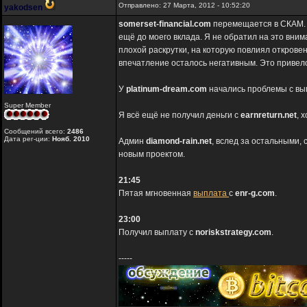
Отправлено: 27 Марта, 2012 - 10:52:20
yakodsen
somerset-financial.com
перемещается в СКАМ. 
ещё до моего вклада. Я не обратил на это вним
плохой раскрутки, на которую повлиял открове
впечатление осталось негативным. Это привело
У
platinum-dream.com
начались проблемы с вып
Super Member
Я всё ещё не получил деньги с
earnreturn.net
, 
Сообщений всего:
2486
Дата рег-ции:
Нояб. 2010
Админ
diamond-rain.net
, вслед за остальными,
новым проектом.
21:45
Пятая мгновенная
выплата
с
enr-g.com
.
23:00
Получил выплату с
noriskstrategy.com
.
-----