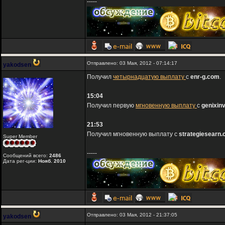
-----
Отправлено: 03 Мая, 2012 - 07:14:17
yakodsen
Получил
четырнадцатую выплату
с
enr-g.com
.
15:04
Получил первую
мгновенную выплату
с
genixin
21:53
Получил мгновенную выплату с
strategiesearn
Super Member
-----
Сообщений всего:
2486
Дата рег-ции:
Нояб. 2010
Отправлено: 03 Мая, 2012 - 21:37:05
yakodsen