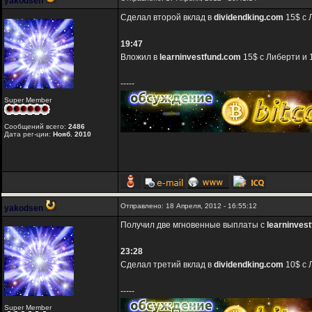
yakodsen
Сделал второй вклад в
dividendking.com
15$ с 
19:47
Вложил в
learninvestfund.com
15$ с Либерти и 
-----
Super Member
Сообщений всего:
2486
Дата рег-ции:
Нояб. 2010
Отправлено: 18 Апреля, 2012 - 16:55:12
yakodsen
Получил две мгновенные выплаты с
learninves
23:28
Сделал третий вклад в
dividendking.com
10$ с 
-----
Super Member