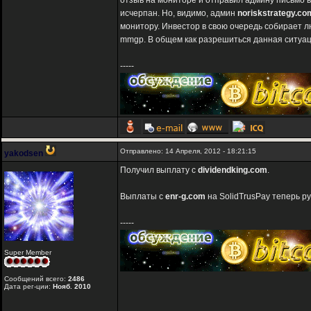
отзыв на мониторе и отправил админу письмо в
исчерпан. Но, видимо, админ
noriskstrategy.co
монитору. Инвестор в свою очередь собирает л
mmgp. В общем как разрешиться данная ситуац
-----
Отправлено: 14 Апреля, 2012 - 18:21:15
yakodsen
Получил выплату с
dividendking.com
.
Выплаты с
enr-g.com
на SolidTrusPay теперь р
-----
Super Member
Сообщений всего:
2486
Дата рег-ции:
Нояб. 2010