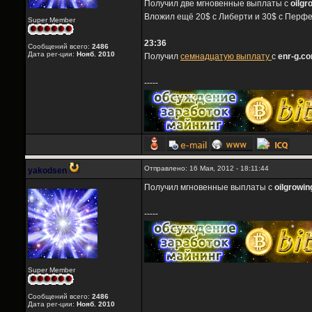
Получил две мгновенные выплаты с
oilgr
Вложил ещё 20$ с Либерти и 30$ с Перфе
Super Member
23:36
Сообщений всего:
2486
Дата рег-ции:
Нояб. 2010
Получил
семнадцатую выплату
с
enr-g.c
-----
Отправлено: 16 Мая, 2012 - 18:11:44
yakodsen
Получил мгновенные выплаты с
oilgrowi
-----
Super Member
Сообщений всего:
2486
Дата рег-ции:
Нояб. 2010