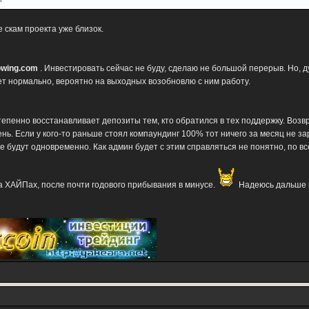
 скам проекта уже близок.
rowing.com
. Инвестировать сейчас не буду, сделаю не большой перерыв. Но, 
ет нормально, вероятно на выходных возобновлю с ним работу.
епенно восстанавливает депозиты тем, кто обратился в тех поддержку. Возв
день. Если у кого-то раньше стоял компаундинг 100% тот ничего за месяц не 
 все будут одновременно. Как админ будет с этим справляться не понятно, по 
а ХАЙПах, после почти годового прибывания в минусе.
Надеюсь дальше п