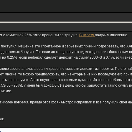
et
с комиссией 25% плюс проценты за три дня.
Выплату
получил мгновенно.
ак поступил. Решение это спонтанное и серьёзных причин подозревать, что ХА
редлагаемых бонусах. Так если до конца августа сделать депозит банковским
 на 0,25%, если реферал сделает депозит на сумму 2000+$ и 0,4%, если внес
снове своего анализа решил досрочно вывести депозит из проекта. По его на
итают многие, то можно предположить, что некоторые из них последуют его при
осты на форумах. А это опустошает кошельки админа. Из своего небольшого 
,5$(50 - 25%), у меня был доход 0,6$ в день, что-бы заработать такую сумму
низкие.
зачислен вовремя, правда этот косяк быстро исправили и все получили свои н
ан:
r