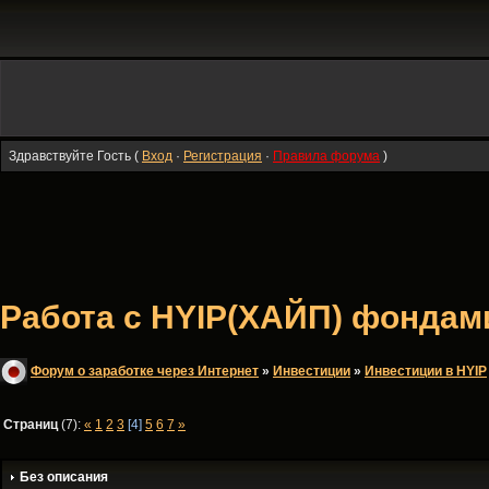
Здравствуйте Гость (
Вход
·
Регистрация
·
Правила форума
)
Работа с HYIP(ХАЙП) фондами 
Форум о заработке через Интернет
»
Инвестиции
»
Инвестиции в HYIP
Страниц
(7):
«
1
2
3
[4]
5
6
7
»
Без описания