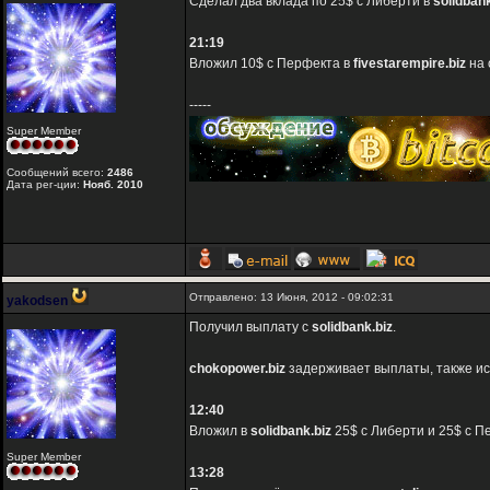
Сделал два вклада по 25$ с Либерти в
solidbank
21:19
Вложил 10$ с Перфекта в
fivestarempire.biz
на 
-----
Super Member
Сообщений всего:
2486
Дата рег-ции:
Нояб. 2010
Отправлено: 13 Июня, 2012 - 09:02:31
yakodsen
Получил выплату с
solidbank.biz
.
chokopower.biz
задерживает выплаты, также исч
12:40
Вложил в
solidbank.biz
25$ с Либерти и 25$ с П
Super Member
13:28