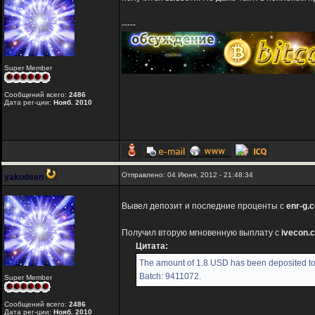
-----
Super Member
Сообщений всего:
2486
Дата рег-ции:
Нояб. 2010
Отправлено: 04 Июня, 2012 - 21:48:34
yakodsen
Вывел депозит и последние проценты с
enr-g.
Получил вторую мгновенную выплату с
ivecon.
Цитата:
The amount of 1.8 USD has been deposited to
Batch: 9411072.
Super Member
Сообщений всего:
2486
Дата рег-ции:
Нояб. 2010