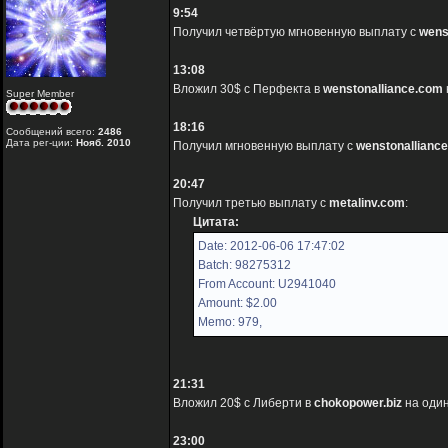
9:54
Получил четвёртую мгновенную выплату с
wens
13:08
Вложил 30$ с Перфекта в
wenstonalliance.com
Super Member
18:16
Сообщений всего:
2486
Дата рег-ции:
Нояб. 2010
Получил мгновенную выплату с
wenstonallianc
20:47
Получил третью выплату с
metalinv.com
:
Цитата:
Date: 2012-06-06 17:47:02
Batch: 98275312
From Account: U2941040
Amount: $2.00
Memo: 979,
21:31
Вложил 20$ с Либерти в
chokopower.biz
на один
23:00