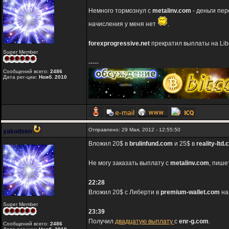
Немного тормознул с
metalinv.com
- деньги пер
начисления у меня нет
.
forexprogressive.net
прекратил выплаты на Libe
Super Member
-----
Сообщений всего:
2486
Дата рег-ции:
Нояб. 2010
Отправлено: 29 Мая, 2012 - 12:55:50
yakodsen
Вложил 20$ в
brulinfund.com
и 25$ в
reality-ltd
Не могу заказать выплату с
metalinv.com
, пише
22:28
Вложил 20$ с Либерти в
premium-wallet.com
на
Super Member
23:39
Получил
двадцатую выплату
с
enr-g.com
.
Сообщений всего:
2486