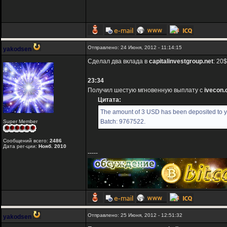
Отправлено: 24 Июня, 2012 - 11:14:15
yakodsen
Сделал два вклада в
capitalinvestgroup.net
: 20
23:34
Получил шестую мгновенную выплату с
ivecon
Цитата:
The amount of 3 USD has been deposited to y
Batch: 9767522.
Super Member
Сообщений всего:
2486
Дата рег-ции:
Нояб. 2010
-----
Отправлено: 25 Июня, 2012 - 12:51:32
yakodsen