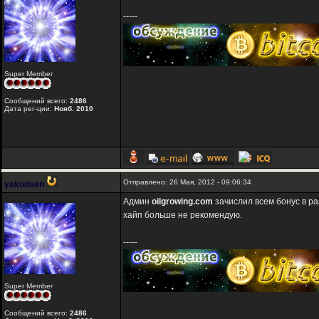
-----
Super Member
Сообщений всего:
2486
Дата рег-ции:
Нояб. 2010
Отправлено: 26 Мая, 2012 - 09:06:34
yakodsen
Админ
oilgrowing.com
зачислил всем бонус в ра
хайп больше не рекомендую.
-----
Super Member
Сообщений всего:
2486