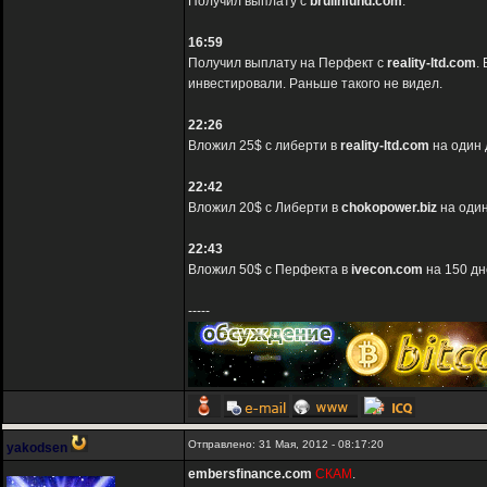
Получил выплату с
brulinfund.com
.
16:59
Получил выплату на Перфект с
reality-ltd.com
.
инвестировали. Раньше такого не видел.
22:26
Вложил 25$ с либерти в
reality-ltd.com
на один 
22:42
Вложил 20$ с Либерти в
chokopower.biz
на один
22:43
Вложил 50$ с Перфекта в
ivecon.com
на 150 дн
-----
Отправлено: 31 Мая, 2012 - 08:17:20
yakodsen
embersfinance.com
СКАМ
.