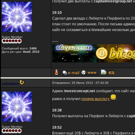
Получил две выплаты с
capitalinvestgroup.net
н
19:10
Сделал два вклада с Либерти и Перфекта по 2
план стоит по умолчанию. После письма админу
хайп не соскамиться в ближайшие несколько дн
Super Member
-----
Сообщений всего:
2486
Дата рег-ции:
Нояб. 2010
Отправлено: 26 Июня, 2012 - 07:44:39
yakodsen
Админ
investconcept.net
сообщает, что сайт н
равно я получил
первую выплату
.
19:38
Получил выплаты на Перфект и Либерти с
capi
Super Member
19:52
Вложил ещё 20$ с Либерти и 30$ с Перфекта в