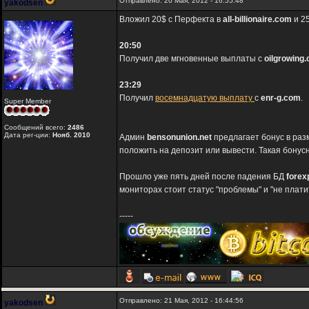
Отправлено: 20 Мая, 2012 - 16:55:48
yakodsen
Вложил 20$ с Перфекта в
all-billionaire.com
и 2
20:50
Получил две мгновенные выплаты с
oilgrowing
23:29
Получил
восемнадцатую выплату
с
enr-g.com
.
Super Member
Сообщений всего:
2486
Дата рег-ции:
Нояб. 2010
Админ
bensonunion.net
предлагает бонус в раз
положить на депозит или вывести. Такая бонусн
Прошло уже пять дней после падения БД
forex
мониторах стоит статус "проблемы" и "не плати
-----
Отправлено: 21 Мая, 2012 - 16:44:56
yakodsen