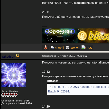
Вложил 25$ с Либерти в
solidbank.biz
на один д
23:11
Получил ещё одну мгновенную выплату с
wenst
-----
Отправлено: 07 Июня, 2012 - 08:16:32
yakodsen
Получил мгновенную выплату с
wenstonallianc
12:42
Получил третью мгновенную выплату с
ivecon.
Цитата:
The amount of 1.2 USD has been deposited to
Batch: 9462594.
Super Member
Сообщений всего:
2486
Дата рег-ции:
Нояб. 2010
14:29