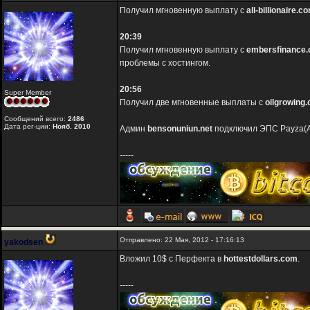
Получил мгновенную выплату с
all-billionaire.c
20:39
Получил мгновенную выплату с
embersfinance
проблемы с хостингом.
20:56
Super Member
Получил две мгновенные выплаты с
oilgrowing
Сообщений всего:
2486
Дата рег-ции:
Нояб. 2010
Админ
bensonuniun.net
подключил ЭПС Payza(Al
-----
Отправлено: 22 Мая, 2012 - 17:16:13
yakodsen
Вложил 10$ с Перфекта в
hottestdollars.com
.
-----