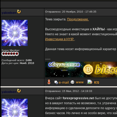
Отправлено: 20 Ноября, 2010 - 17:46:35
yakodsen
Тема закрыта.
Продолжение.
Высокодоходные инвестиции в
ХАЙПЫ
- как и
Никто не знает в какой момент инвестиционный
Инвестиции в HYIP
.
Данная тема носит информационный характер и
Super Member
-----
Сообщений всего:
2486
Дата рег-ции:
Нояб. 2010
Отправлено: 15 Мая, 2012 - 14:19:33
yakodsen
Вчера сайт
forexprogressive.net
был не доступе
но в аккаунт попасть не возможно, т.к. утраче
информацию о сделанном депозите по адресу
бизнес часов. Но лично я не особо верю, что ха