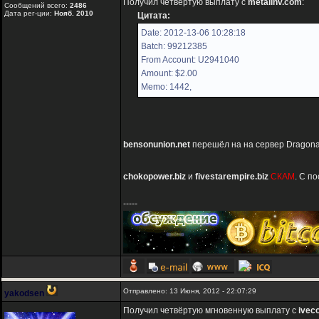
Получил четвёртую выплату с
metalinv.com
:
Сообщений всего:
2486
Дата рег-ции:
Нояб. 2010
Цитата:
Date: 2012-13-06 10:28:18
Batch: 99212385
From Account: U2941040
Amount: $2.00
Memo: 1442,
bensonunion.net
перешёл на на сервер Dragonara
chokopower.biz
и
fivestarempire.biz
СКАМ
. С п
-----
Отправлено: 13 Июня, 2012 - 22:07:29
yakodsen
Получил четвёртую мгновенную выплату с
ivec