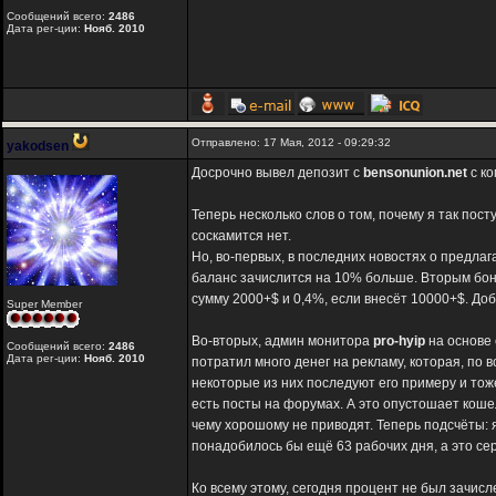
Сообщений всего:
2486
Дата рег-ции:
Нояб. 2010
Отправлено: 17 Мая, 2012 - 09:29:32
yakodsen
Досрочно вывел депозит с
bensonunion.net
с ко
Теперь несколько слов о том, почему я так по
соскамится нет.
Но, во-первых, в последних новостях о предлаг
баланс зачислится на 10% больше. Вторым бон
сумму 2000+$ и 0,4%, если внесёт 10000+$. Доб
Super Member
Во-вторых, админ монитора
pro-hyip
на основе 
Сообщений всего:
2486
Дата рег-ции:
Нояб. 2010
потратил много денег на рекламу, которая, по в
некоторые из них последуют его примеру и тож
есть посты на форумах. А это опустошает коше
чему хорошому не приводят. Теперь подсчёты: я
понадобилось бы ещё 63 рабочих дня, а это сер
Ко всему этому, сегодня процент не был зачисл