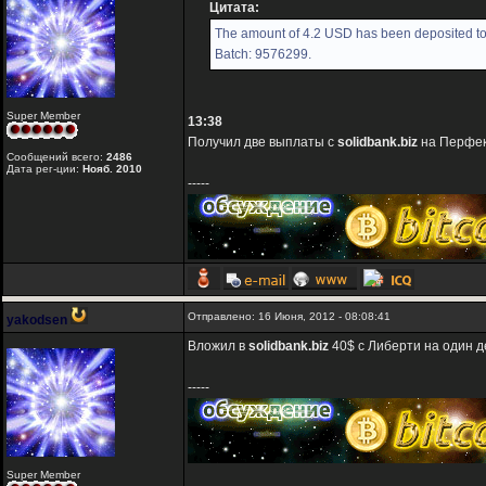
Цитата:
The amount of 4.2 USD has been deposited to
Batch: 9576299.
Super Member
13:38
Получил две выплаты с
solidbank.biz
на Перфек
Сообщений всего:
2486
Дата рег-ции:
Нояб. 2010
-----
Отправлено: 16 Июня, 2012 - 08:08:41
yakodsen
Вложил в
solidbank.biz
40$ с Либерти на один д
-----
Super Member