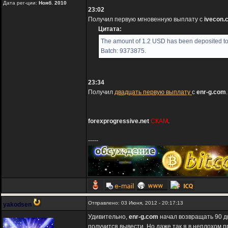
Дата рег-ции:
Нояб. 2010
23:02
Получил первую мгновенную выплату с
ivecon.
Цитата:
The amount of 1.2 USD has been deposited to
Batch: 9373875.
23:34
Получил
двадцать первую выплату
с
enr-g.com
.
forexprogressive.net
СКАМ
.
-----
Отправлено: 03 Июня, 2012 - 20:17:13
yakodsen
Удивительно,
enr-g.com
начал возвращать 90 д
получится вывести. Но даже так я в неплохом п