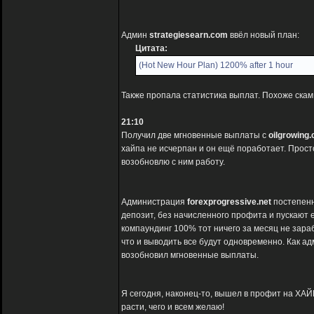
Aдмин
strategiesearn.com
ввёл новый план:
Цитата:
(Hot New Hour Plan) 1200% after 1 hour
Также пропала статистика выплат. Похоже скам 
21:10
Получил две мгновенные выплаты с
oilgrowing
хайпа не исчерпан и он ещё поработает. Прост
возобновлю с ним работу.
Администрация
forexprogressive.net
постепенн
депозит, без начисленного профита и пускают е
компаундинг 100% тот ничего за месяц не зараб
что и выводить все будут одновременно. Как ад
возобновил мгновенные выплаты.
Я сегодня, наконец-то, вышел в профит на ХАЙ
расти, чего и всем желаю!