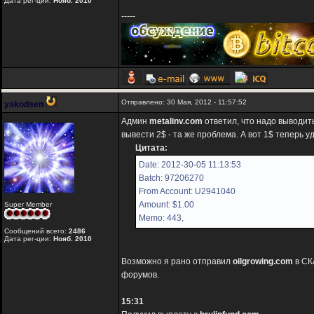
Дата рег-ции:
Нояб. 2010
-----
Отправлено: 30 Мая, 2012 - 11:57:52
yakodsen
Админ
metalinv.com
ответил, что надо выводит
вывести 2$ - та же проблема. А вот 1$ теперь 
Цитата:
Date: 2012-30-05 11:13:53
Batch: 97206270
From Account: U2941040
Amount: $1.00
Super Member
Memo: 443,
Сообщений всего:
2486
Дата рег-ции:
Нояб. 2010
Возможно я рано отправил
oilgrowing.com
в СК
форумов.
15:31