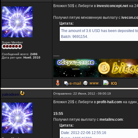
Вложил 50$ с Либерти в
investconcept.net
на 24
Получил пятую мгновенную выплату с
ivecon.c
Цитата:
The amount of 3.6 USD has been deposited to
Batch: 9691154.
Super Member
Сообщений всего:
2486
-----
Дата рег-ции:
Нояб. 2010
Отправлено: 22 Июня, 2012 - 09:00:19
yakodsen
Вложил 20$ с Либерти в
profit-hall.com
на один 
15:55
Получил пятую выплату с
metalinv.com
:
Цитата:
Date: 2012-22-06 12:55:16