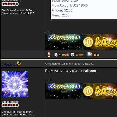
Batch: 100546720
Super Member
From Account: U2941040
Amount: $2.00
Сообщений всего:
2486
Дата рег-ции:
Нояб. 2010
Memo: 2168,
-----
Отправлено: 23 Июня, 2012 - 12:11:41
yakodsen
Получил выплату с
profit-hall.com
.
-----
Super Member
Сообщений всего:
2486
Дата рег-ции:
Нояб. 2010