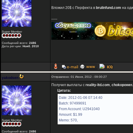
Вложил 20$ с Перфекта в
brulinfund.com
на оди
-----
Super Member
Сообщений всего:
2486
Дата рег-ции:
Нояб. 2010
Отправлено: 01 Июня, 2012 - 09:00:27
yakodsen
Получил выплаты с
reality-ltd.com
,
chokopower.
Цитата:
Date: 2012-01-06 07:14:40
Batch: 97499691
From Account: U2941040
Amount: $1.99
Memo: 570,
Super Member
Сообщений всего:
2486