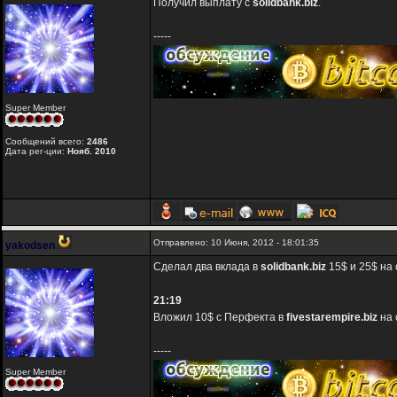
Получил выплату с
solidbank.biz
.
-----
Super Member
Сообщений всего:
2486
Дата рег-ции:
Нояб. 2010
Отправлено: 10 Июня, 2012 - 18:01:35
yakodsen
Сделал два вклада в
solidbank.biz
15$ и 25$ на 
21:19
Вложил 10$ с Перфекта в
fivestarempire.biz
на 
-----
Super Member