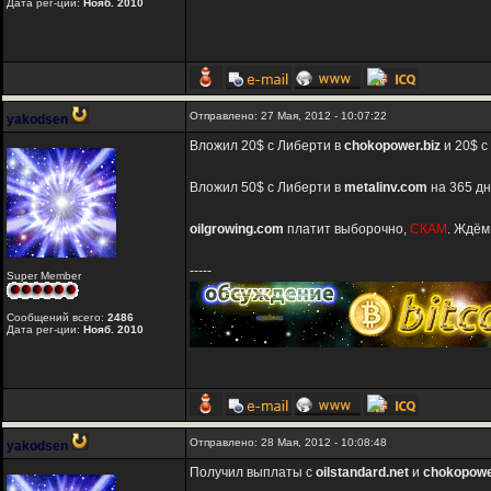
Дата рег-ции:
Нояб. 2010
Отправлено: 27 Мая, 2012 - 10:07:22
yakodsen
Вложил 20$ с Либерти в
chokopower.biz
и 20$ с
Вложил 50$ с Либерти в
metalinv.com
на 365 дн
oilgrowing.com
платит выборочно,
СКАМ
. Ждём
-----
Super Member
Сообщений всего:
2486
Дата рег-ции:
Нояб. 2010
Отправлено: 28 Мая, 2012 - 10:08:48
yakodsen
Получил выплаты с
oilstandard.net
и
chokopowe