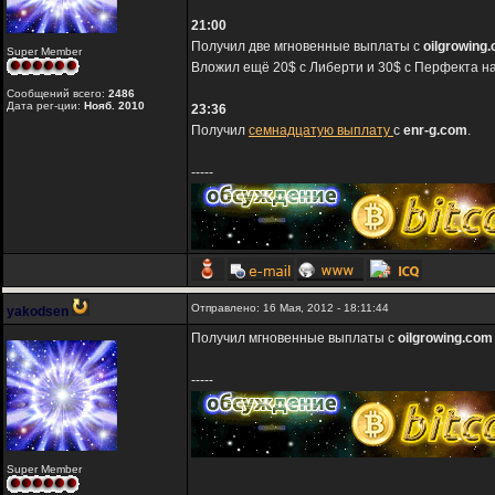
21:00
Получил две мгновенные выплаты с
oilgrowing
Super Member
Вложил ещё 20$ с Либерти и 30$ с Перфекта на
Сообщений всего:
2486
Дата рег-ции:
Нояб. 2010
23:36
Получил
семнадцатую выплату
с
enr-g.com
.
-----
Отправлено: 16 Мая, 2012 - 18:11:44
yakodsen
Получил мгновенные выплаты с
oilgrowing.com
-----
Super Member