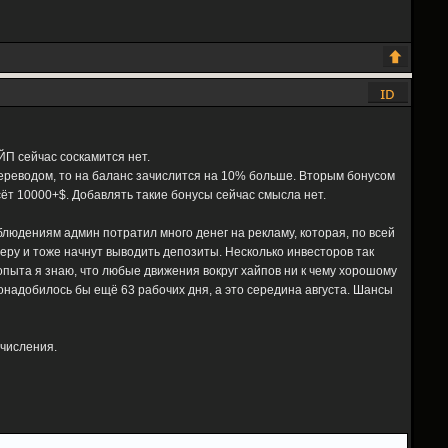
ЙП сейчас соскамится нет.
 переводом, то на баланс зачислится на 10% больше. Вторым бонусом
ёт 10000+$. Добавлять такие бонусы сейчас смысла нет.
блюдениям админ потратил много денег на рекламу, которая, по всей
меру и тоже начнут выводить депозиты. Несколько инвесторов так
опыта я знаю, что любые движения вокруг хайпов ни к чему хорошому
 понадобилось бы ещё 63 рабочих дня, а это середина августа. Шансы
ачисления.