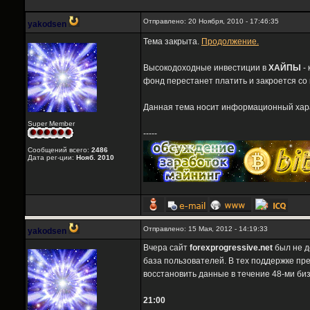
Отправлено: 20 Ноября, 2010 - 17:46:35
yakodsen
Тема закрыта.
Продолжение.
Высокодоходные инвестиции в
ХАЙПЫ
- 
фонд перестанет платить и закроется со
Данная тема носит информационный харак
Super Member
-----
Сообщений всего:
2486
Дата рег-ции:
Нояб. 2010
Отправлено: 15 Мая, 2012 - 14:19:33
yakodsen
Вчера сайт
forexprogressive.net
был не д
база пользователей. В тех поддержке п
восстановить данные в течение 48-ми биз
21:00