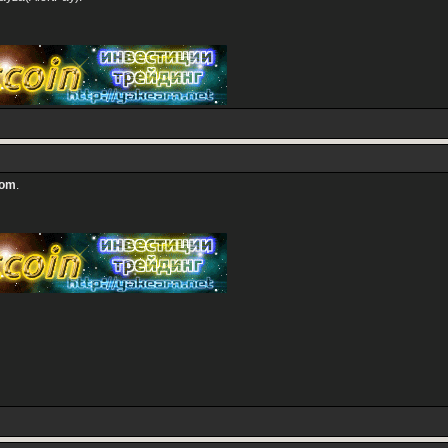
com
.