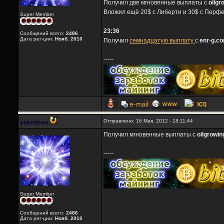
Получил две мгновенные выплаты с
oilgr
Вложил ещё 20$ с Либерти и 30$ с Перфе
Super Member
23:36
Сообщений всего:
2486
Дата рег-ции:
Нояб. 2010
Получил
семнадцатую выплату
с
enr-g.c
-----
Отправлено: 16 Мая, 2012 - 18:11:44
yakodsen
Получил мгновенные выплаты с
oilgrowi
-----
Super Member
Сообщений всего:
2486
Дата рег-ции:
Нояб. 2010