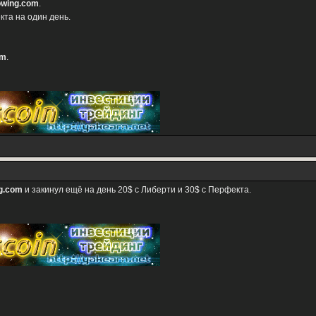
owing.com
.
кта на один день.
om
.
ng.com
и закинул ещё на день 20$ с Либерти и 30$ с Перфекта.