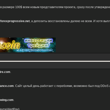
в размере 100$ всем новым представителям проекта, сразу после утверждени
Д
forexprogressive.net
, а депозиты восстановлены далеко не всем. И хотя выпл
aire.com
.
nance.com
. Сайт целый день работает с перебоями, возможно был под DDoS 
owing.com
.
yza(AlertPay).