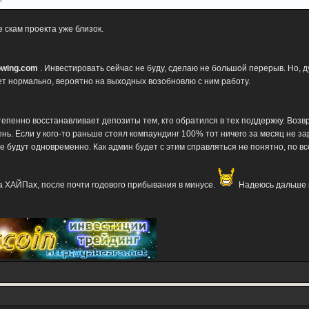
 скам проекта уже близок.
rowing.com
. Инвестировать сейчас не буду, сделаю не большой перерыв. Но, 
ет нормально, вероятно на выходных возобновлю с ним работу.
епенно восстанавливает депозиты тем, кто обратился в тех поддержку. Возв
день. Если у кого-то раньше стоял компаундинг 100% тот ничего за месяц не 
 все будут одновременно. Как админ будет с этим справляться не понятно, по 
а ХАЙПах, после почти годового прибывания в минусе.
Надеюсь дальше п