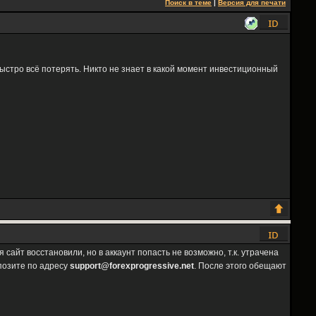
Поиск в теме
|
Версия для печати
быстро всё потерять. Никто не знает в какой момент инвестиционный
сайт восстановили, но в аккаунт попасть не возможно, т.к. утрачена
позите по адресу
support@forexprogressive.net
. После этого обещают