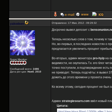
Отправлено: 17 Мая, 2012 - 09:29:32
yakodsen
Досрочно вывел депозит с
bensonunion.n
Теперь несколько слов о том, почему я т
Но, во-первых, в последних новостях о п
предлагается увеличить процент прибыли
Во-вторых, админ монитора
pro-hyip
на о
Super Member
видимости, не окупилась Т.к. его блог ч
точно поступили, в подтверждение есть п
Сообщений всего:
2486
Дата рег-ции:
Нояб. 2010
не приводят. Теперь подсчёты: я вывел 37
дожить до этого времени у проекта очень 
Ко всему этому, сегодня процент не был 
Aдмин
strategiesearn.com
ввёл новый пл
Цитата:
(Hot New Hour Plan) 1200% after 1 hou