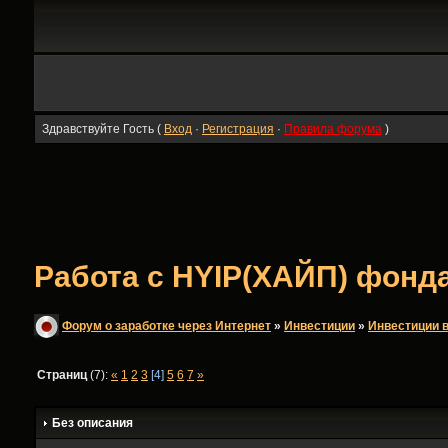
Здравствуйте Гость (
Вход
·
Регистрация
·
Правила форума
)
Работа с HYIP(ХАЙП) фондам
Форум о заработке через Интернет
»
Инвестиции
»
Инвестиции в
Страниц
(7):
«
1
2
3
[4]
5
6
7
»
Без описания