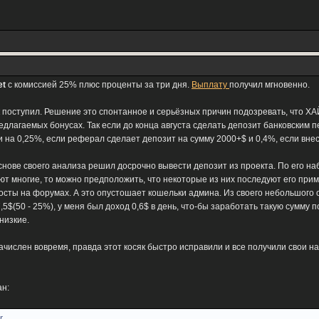
et
с комиссией 25% плюс проценты за три дня.
Выплату
получил мгновенно.
ак поступил. Решение это спонтанное и серьёзных причин подозревать, что ХА
редлагаемых бонусах. Так если до конца августа сделать депозит банковским
 на 0,25%, если реферал сделает депозит на сумму 2000+$ и 0,4%, если внес
снове своего анализа решил досрочно вывести депозит из проекта. По его на
итают многие, то можно предположить, что некоторые из них последуют его при
осты на форумах. А это опустошает кошельки админа. Из своего небольшого 
,5$(50 - 25%), у меня был доход 0,6$ в день, что-бы заработать такую сумму
низкие.
зачислен вовремя, правда этот косяк быстро исправили и все получили свои н
ан:
r