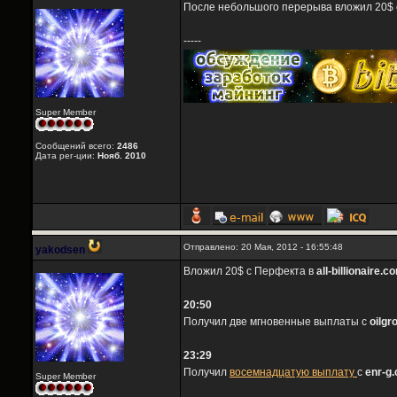
После небольшого перерыва вложил 20$ 
-----
Super Member
Сообщений всего:
2486
Дата рег-ции:
Нояб. 2010
Отправлено: 20 Мая, 2012 - 16:55:48
yakodsen
Вложил 20$ с Перфекта в
all-billionaire.c
20:50
Получил две мгновенные выплаты с
oilgr
23:29
Получил
восемнадцатую выплату
с
enr-g
Super Member