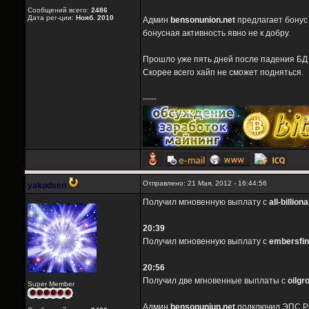
Сообщений всего:
2486
Дата рег-ции:
Нояб. 2010
Админ
bensonunion.net
предлагает бонус 
бонусная активность явно не к добру.
Прошло уже пять дней после падения Б
Скорее всего хайп не сможет подняться.
-----
Отправлено: 21 Мая, 2012 - 16:44:56
yakodsen
Получил мгновенную выплату с
all-billion
20:39
Получил мгновенную выплату с
embersfi
20:56
Получил две мгновенные выплаты с
oilgr
Super Member
Админ
bensonuniun.net
подключил ЭПС Pa