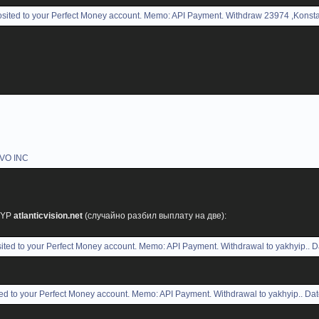
ited to your Perfect Money account. Memo: API Payment. Withdraw 23974 ,Konstan
AVO INC
IYP
atlanticvision.net
(случайно разбил выплату на две):
ted to your Perfect Money account. Memo: API Payment. Withdrawal to yakhyip.. D
d to your Perfect Money account. Memo: API Payment. Withdrawal to yakhyip.. Dat