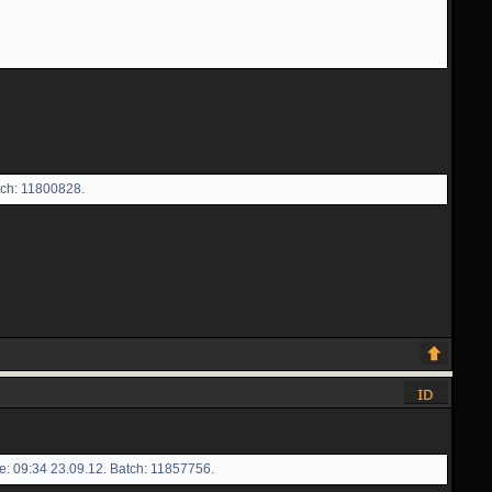
tch: 11800828.
e: 09:34 23.09.12. Batch: 11857756.