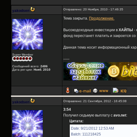
Отправлено: 20 Ноября, 2010 - 17:46:35
yakodsen
Тема закрыта.
Продолжение.
Высокодоходные инвестиции в
ХАЙПЫ
- 
фонд перестанет платить и закроется со
Данная тема носит информационный харак
Super Member
-----
Сообщений всего:
2486
Дата рег-ции:
Нояб. 2010
Отправлено: 21 Сентября, 2012 - 16:45:08
yakodsen
3:54
Получил седьмую выплату с
avo.net
:
Цитата:
Date: 9/21/2012 12:53 AM
Batch: 111218425