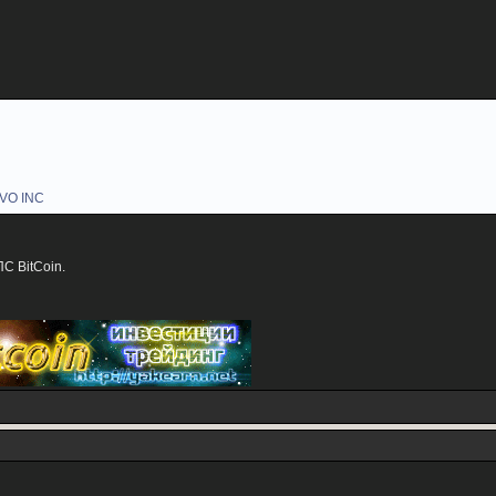
AVO INC
С BitCoin.