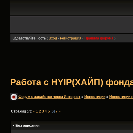
Здравствуйте Гость (
Вход
·
Регистрация
·
Правила форума
)
Работа с HYIP(ХАЙП) фондам
Форум о заработке через Интернет
»
Инвестиции
»
Инвестиции в
Страниц
(7):
«
1
2
3
4
5
[6]
7
»
Без описания