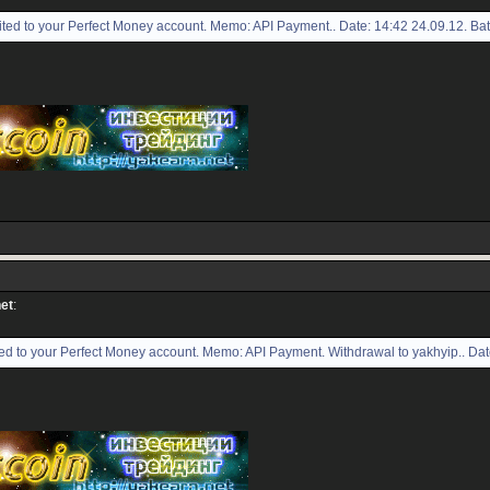
ed to your Perfect Money account. Memo: API Payment.. Date: 14:42 24.09.12. Ba
net
:
d to your Perfect Money account. Memo: API Payment. Withdrawal to yakhyip.. Dat