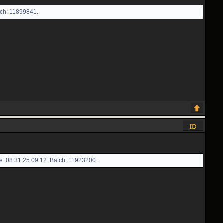
tch: 11899841.
e: 08:31 25.09.12. Batch: 11923200.