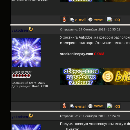
Отправлено: 27 Сентября, 2012 - 16:55:02
yakodsen
У хостинга Antiddos, на котором распол
с американских карт. Это может плохо ска
stockonlinepay.com
СКАМ
-----
Super Member
Сообщений всего:
2486
Дата рег-ции:
Нояб. 2010
Отправлено: 28 Сентября, 2012 - 16:24:55
yakodsen
Получил шестую мгновенную выплату с
t
Цитата: