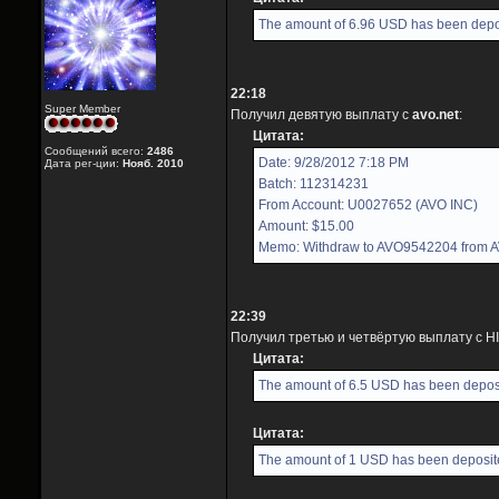
The amount of 6.96 USD has been depos
22:18
Super Member
Получил девятую выплату с
avo.net
:
Цитата:
Сообщений всего:
2486
Date: 9/28/2012 7:18 PM
Дата рег-ции:
Нояб. 2010
Batch: 112314231
From Account: U0027652 (AVO INC)
Amount: $15.00
Memo: Withdraw to AVO9542204 from 
22:39
Получил третью и четвёртую выплату с H
Цитата:
The amount of 6.5 USD has been deposi
Цитата:
The amount of 1 USD has been deposite