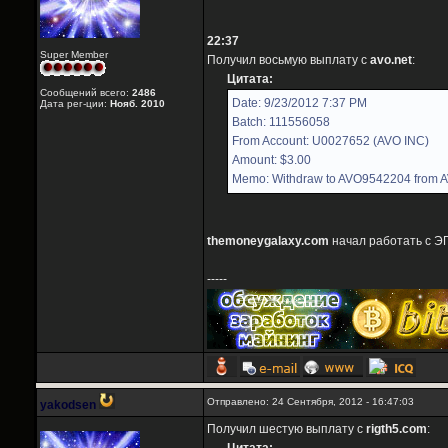
22:37
Super Member
Получил восьмую выплату с
avo.net
:
Цитата:
Сообщений всего:
2486
Date: 9/23/2012 7:37 PM
Дата рег-ции:
Нояб. 2010
Batch: 111556058
From Account: U0027652 (AVO INC)
Amount: $3.00
Memo: Withdraw to AVO9542204 from 
themoneygalaxy.com
начал работать с ЭП
-----
Отправлено: 24 Сентября, 2012 - 16:47:03
yakodsen
Получил шестую выплату с
rigth5.com
: