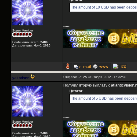
Цитата:
The amount of 10 USD has been deposit
-----
Super Member
Сообщений всего:
2486
Дата рег-ции:
Нояб. 2010
Отправлено: 25 Сентября, 2012 - 16:32:39
yakodsen
Получил вторую выплату с
atlanticvision.
Цитата:
The amount of 5 USD has been deposite
-----
Super Member
Сообщений всего:
2486
Дата рег-ции:
Нояб. 2010