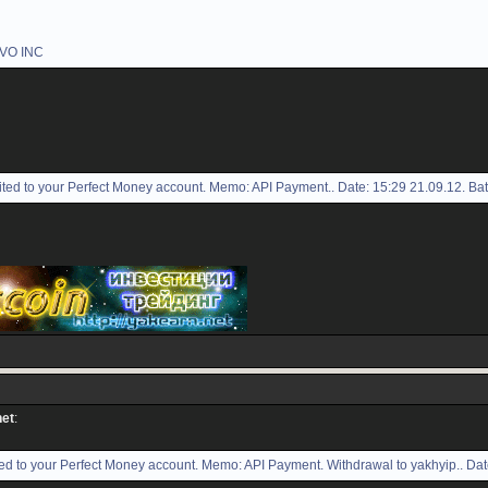
AVO INC
ed to your Perfect Money account. Memo: API Payment.. Date: 15:29 21.09.12. Ba
net
:
d to your Perfect Money account. Memo: API Payment. Withdrawal to yakhyip.. Dat