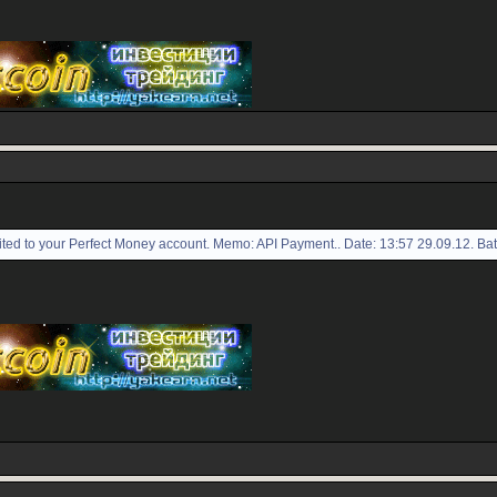
ed to your Perfect Money account. Memo: API Payment.. Date: 13:57 29.09.12. Ba