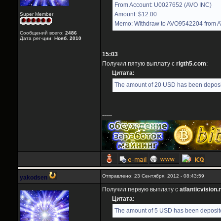
From Account: U0027652 (AVO INC)
Amount: $12.00
Super Member
Memo: Withdraw to AVO9542204 from 
Сообщений всего:
2486
Дата рег-ции:
Нояб. 2010
15:03
Получил пятую выплату с
rigth5.com
:
Цитата:
The amount of 20 USD has been deposit
-----
Отправлено: 23 Сентября, 2012 - 08:43:59
yakodsen
Получил первую выплату с
atlanticvision.
Цитата:
The amount of 5 USD has been deposite