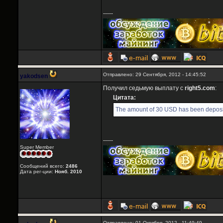
-----
Отправлено: 29 Сентября, 2012 - 14:45:52
yakodsen
Получил седьмую выплату с
right5.com
:
Цитата:
The amount of 30 USD has been deposit
-----
Super Member
Сообщений всего:
2486
Дата рег-ции:
Нояб. 2010
Отправлено: 01 Октября, 2012 - 11:49:49