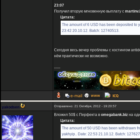
23:07
Получил вторую мгновенную выплату с
martinv.
Цитата:
The amount of 6 USD has been deposited to yo
23:42 20.10.12. Batch: 12740513.
Сегодня весь вечер проблемы с хостингом anti
нём практически не возможно.
-----
Отправлено: 21 Октября, 2012 - 19:20:57
yakodsen
Вложил 50$ с Перфекта в
omegabank.biz
на оди
Цитата:
The amount of 50 USD has been withdrawn fr
yakhyip.. Date: 22:53 21.10.12. Batch: 12762