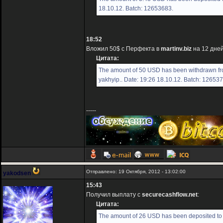
18.10.12. Batch: 12653683.
18:52
Вложил 50$ с Перфекта в
martinv.biz
на 12 дней
Цитата:
The amount of 50 USD has been withdrawn fro
yakhyip.. Date: 19:26 18.10.12. Batch: 12653
-----
Отправлено: 19 Октября, 2012 - 13:02:00
yakodsen
15:43
Получил выплату с
securecashflow.net
:
Цитата:
The amount of 26 USD has been deposited to 