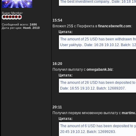
The best investment company.. Date: 16:18 19
Super Member
15:54
Сообщений всего:
2486
Вложил 25$ с Перфекта в
financebenefit.com
:
Дата рег-ции:
Нояб. 2010
Цитата:
The amount of 25 USD has been withdrawn fr
User yakhyip.. Date: 16:28 19.10.12. Batch: 
16:20
Получил выплату с
omegabank.biz
:
Цитата:
The amount of 26 USD has been deposited to 
Date: 16:55 19.10.12. Batch: 12689207.
20:11
Получил первую мгновенную выплату с
martinv.
Цитата:
The amount of 6 USD has been deposited to yo
20:45 19.10.12. Batch: 12699283.