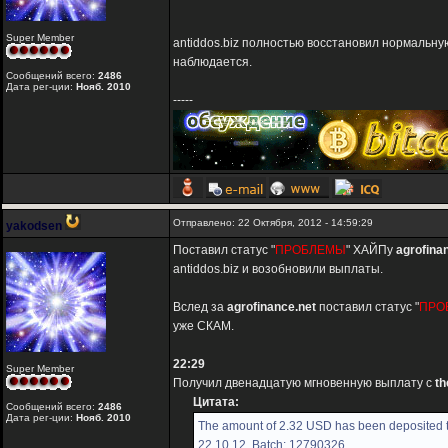
Super Member
antiddos.biz полностью восстановил нормальн
наблюдается.
Сообщений всего:
2486
Дата рег-ции:
Нояб. 2010
-----
Отправлено: 22 Октября, 2012 - 14:59:29
yakodsen
Поставил статус "
ПРОБЛЕМЫ
" ХАЙПу
agrofina
antiddos.biz и возобновили выплаты.
Вслед за
agrofinance.net
поставил статус "
ПРО
уже СКАМ.
22:29
Super Member
Получил двенадцатую мгновенную выплату с
t
Цитата:
Сообщений всего:
2486
Дата рег-ции:
Нояб. 2010
The amount of 2.32 USD has been deposited t
22.10.12. Batch: 12790326.