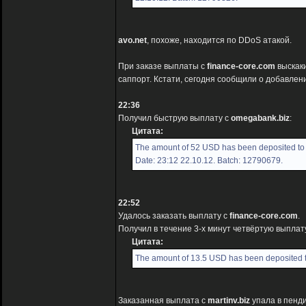
avo.net
, похоже, находится по DDoS атакой.
При заказе выплаты с
finance-core.com
выскаки
саппорт. Кстати, сегодня сообщили о добавлени
22:36
Получил быструю выплату с
omegabank.biz
:
Цитата:
The amount of 52 USD has been deposited to 
Date: 23:12 22.10.12. Batch: 12790679.
22:52
Удалось заказать выплату с
finance-core.com
.
Получил в течение 3-х минут четвёртую выплат
Цитата:
The amount of 13.5 USD has been deposited t
Заказанная выплата с
martinv.biz
упала в пенди