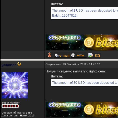
Цитата:
The amount of 1 USD has been deposited to yo
Batch: 12047812.
-----
Отправлено: 29 Сентября, 2012 - 14:45:52
yakodsen
Получил седьмую выплату с
right5.com
:
Цитата:
The amount of 30 USD has been deposited to 
-----
Super Member
Сообщений всего:
2486
Дата рег-ции:
Нояб. 2010