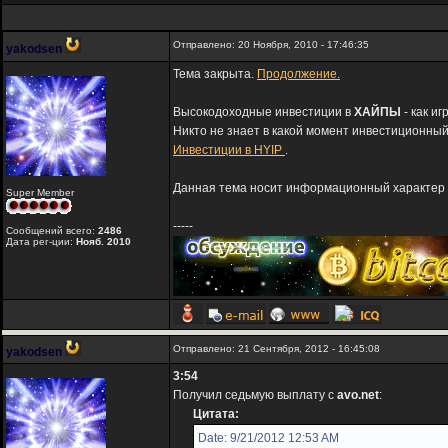
Отправлено: 20 Ноября, 2010 - 17:46:35
yakodsen
Тема закрыта.
Продолжение.
Высокодоходные инвестиции в
ХАЙПЫ
- как и
Никто не знает в какой момент инвестиционный
Инвестиции в HYIP
.
Данная тема носит информационный характер и
Super Member
-----
Сообщений всего:
2486
Дата рег-ции:
Нояб. 2010
Отправлено: 21 Сентября, 2012 - 16:45:08
yakodsen
3:54
Получил седьмую выплату с
avo.net
:
Цитата:
Date: 9/21/2012 12:53 AM