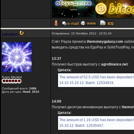
Отправлено: 15 Октября, 2012 - 10:51:34
yakodsen
Счёт Payza проекта
themoneygalaxy.com
забло
выводить средства на EgoPay и SolidTrustPay, 
13:37
Получил быструю выплату с
agrofinance.net
:
Цитата:
The amount of 52.5 USD has been deposited t
Super Member
14:10 15.10.12. Batch: 12534919.
Сообщений всего:
2486
Дата рег-ции:
Нояб. 2010
14:00
Получил десятую мгновенную выплату с
themon
Цитата:
The amount of 1.16 USD has been deposited t
15.10.12. Batch: 12535447.