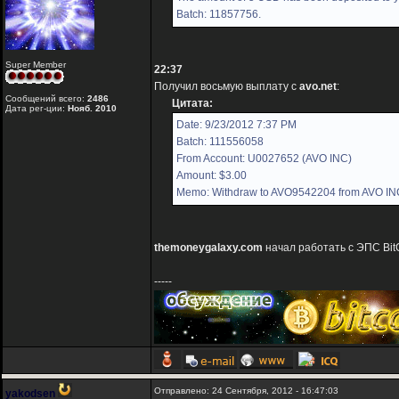
Batch: 11857756.
Super Member
22:37
Получил восьмую выплату с
avo.net
:
Сообщений всего:
2486
Цитата:
Дата рег-ции:
Нояб. 2010
Date: 9/23/2012 7:37 PM
Batch: 111556058
From Account: U0027652 (AVO INC)
Amount: $3.00
Memo: Withdraw to AVO9542204 from AVO IN
themoneygalaxy.com
начал работать с ЭПС Bit
-----
Отправлено: 24 Сентября, 2012 - 16:47:03
yakodsen