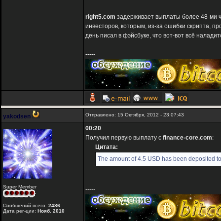
right5.com
задерживает выплаты более 48-ми ча
инвесторов, которым, из-за ошибки скрипта, п
день писал в фэйсбуке, что вот-вот всё наладитс
-----
Отправлено: 15 Октября, 2012 - 23:07:43
yakodsen
00:20
Получил первую выплату с
finance-core.com
:
Цитата:
The amount of 4.5 USD has been deposited to
Super Member
-----
Сообщений всего:
2486
Дата рег-ции:
Нояб. 2010