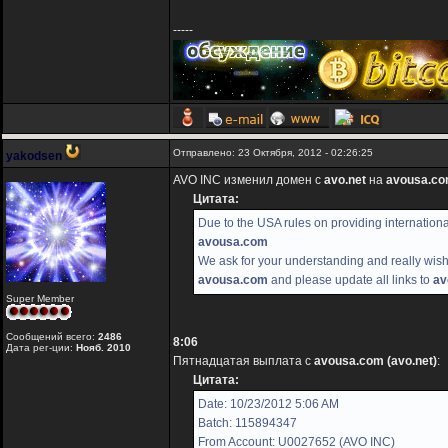
-----
Отправлено: 23 Октября, 2012 - 02:26:25
yakodsen
AVO INC изменил домен с
avo.net
на
avousa.c
Цитата:
Due to the USA rules on providing internatio
avousa.com
We ask for your understanding and really wish 
avousa.com
and please update all links to
av
Super Member
Сообщений всего:
2486
8:06
Дата рег-ции:
Нояб. 2010
Пятнадцатая выплата с
avousa.com (avo.net)
:
Цитата:
Date: 10/23/2012 5:06 AM
Batch: 115894347
From Account: U0027652 (AVO INC)