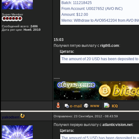
Batch: 111218425
From Account: U0027652 (AVO INC)
Amount: $12.00
Super Member
Memo: Withdraw to AVO9542204 from AVO IN
Сообщений всего:
2486
Дата рег-ции:
Нояб. 2010
15:03
Получил пятую выплату с
rigth5.com
:
Цитата:
The amount of 20 USD has been deposited to 
-----
Отправлено: 23 Сентября, 2012 - 08:43:59
yakodsen
Получил первую выплату с
atlanticvision.net
:
Цитата:
The amount of 5 USD has been deposited to yo