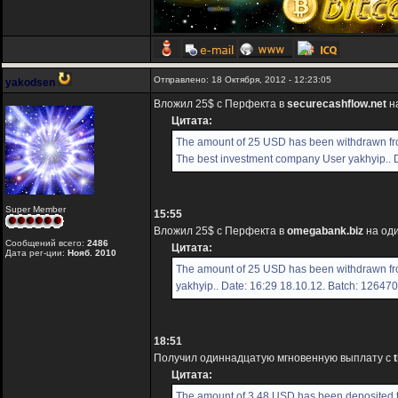
Отправлено: 18 Октября, 2012 - 12:23:05
yakodsen
Вложил 25$ с Перфекта в
securecashflow.net
на
Цитата:
The amount of 25 USD has been withdrawn fro
The best investment company User yakhyip.. 
Super Member
15:55
Вложил 25$ с Перфекта в
omegabank.biz
на оди
Сообщений всего:
2486
Цитата:
Дата рег-ции:
Нояб. 2010
The amount of 25 USD has been withdrawn fr
yakhyip.. Date: 16:29 18.10.12. Batch: 12647
18:51
Получил одиннадцатую мгновенную выплату с
Цитата:
The amount of 3.48 USD has been deposited t