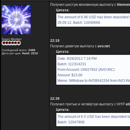
Получил шестую мгновенную выплату с
themon
Цитата:
The amount of 6.96 USD has been deposited t
28.09.12. Batch: 12040668.
Super Member
22:18
Получил девятую выплату с
avo.net
:
Сообщений всего:
2486
Цитата:
Дата рег-ции:
Нояб. 2010
Date: 9/28/2012 7:18 PM
Batch: 112314231
From Account: U0027652 (AVO INC)
Amount: $15.00
Memo: Withdraw to AVO9542204 from AVO IN
22:39
Получил третью и четвёртую выплату с HIYP
at
Цитата:
The amount of 6.5 USD has been deposited to 
Batch: 12047808.