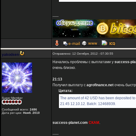
-----
Отправлено: 12 Октября, 2012 - 07:30:55
yakodsen
Начались проблемы с выплатами у
success-pla
очень близко.
21:13
Получил выплату с
agrofinance.net
очень быстр
Цитата:
The amount of 42 USD has been deposited to 
Super Member
21:45 12.10.12. Batch: 12468939.
Сообщений всего:
2486
Дата рег-ции:
Нояб. 2010
success-planet.com
СКАМ
.
-----