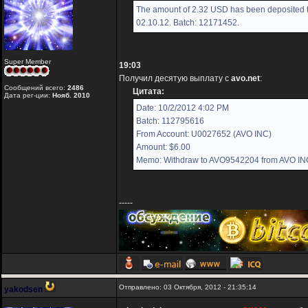
The amount of 2.32 USD has been deposited t
02.10.12. Batch: 12171452.
Super Member
19:03
Получил десятую выплату с
avo.net
:
Сообщений всего:
2486
Цитата:
Дата рег-ции:
Нояб. 2010
Date: 10/2/2012 4:02 PM
Batch: 112795616
From Account: U0027652 (AVO INC)
Amount: $6.00
Memo: Withdraw to AVO9542204 from AVO IN
-----
Отправлено: 03 Октября, 2012 - 21:35:14
yakodsen