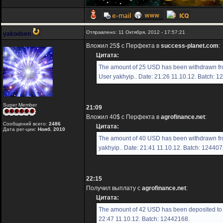
Отправлено: 11 Октября, 2012 - 17:57:21
yakodsen
Вложил 25$ с Перфекта в
success-planet.com
:
Цитата:
The amount of 25 USD has been withdrawn fr
User yakhyip.. Date: 21:26 11.10.12. Batch: 
Super Member
21:09
Вложил 40$ с Перфекта в
agrofinance.net
:
Сообщений всего:
2486
Цитата:
Дата рег-ции:
Нояб. 2010
The amount of 40 USD has been withdrawn fr
yakhyip.. Date: 21:41 11.10.12. Batch: 124407
22:15
Получил выплату с
agrofinance.net
:
Цитата:
The amount of 42 USD has been deposited to 
22:47 11.10.12. Batch: 12442168.