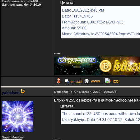
Сообщений всего:
2486
Цитата:
Дата рег-ции:
Нояб. 2010
Date: 10/6/2012 4:43 PM
Batch: 113419786
From Account: U0027652 (AVO INC)
Amount: $9.00
Memo: Withdraw to AVO9542204 from AVO IN
-----
Отправлено: 07 Октября, 2012 - 10:53:25
yakodsen
Вложил 25$ с Перфекта в
gulf-of-mexico.net
на 
Цитата:
The amount of 25 USD has been withdrawn fro
User yakhyip.. Date: 14:21 07.10.12. Batch: 
Super Member
-----