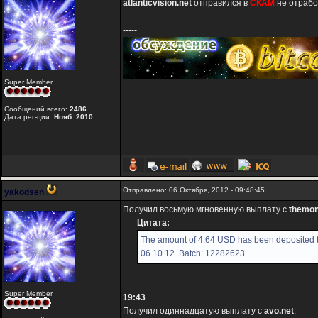
atlanticvision.net
отправился в
СКАМ
не отрабо
-----
Super Member
Сообщений всего:
2486
Дата рег-ции:
Нояб. 2010
Отправлено: 06 Октября, 2012 - 09:48:45
yakodsen
Получил восьмую мгновенную выплату с
themon
Цитата:
The amount of 4.64 USD has been deposited t
06.10.12. Batch: 12282623.
Super Member
19:43
Получил одиннадцатую выплату с
avo.net
: