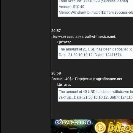
From Account: U3710529 (Success Planet)
Amount: $10.40
Memo: Withdraw to invprof12 from success-pl
20:57
Получил выплату с
gulf-of-mexico.net
:
Цитата:
The amount of 21 USD has been deposited to y
Date: 21:29 10.10.12. Batch: 12411674.
20:58
Вложил 40$ с Перфекта в
agrofinance.net
:
Цитата:
The amount of 40 USD has been withdrawn fr
yakhyip.. Date: 21:30 10.10.12. Batch: 124116
-----