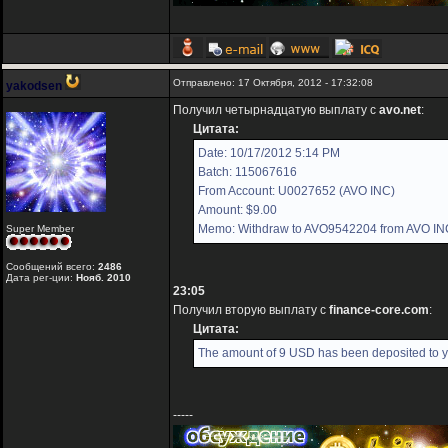
Отправлено: 17 Октября, 2012 - 17:32:08
yakodsen
Получил четырнадцатую выплату с
avo.net
:
Цитата:
Date: 10/17/2012 5:14 PM
Batch: 115067616
From Account: U0027652 (AVO INC)
Amount: $9.00
Memo: Withdraw to AVO9542204 from AVO IN
Super Member
Сообщений всего:
2486
Дата рег-ции:
Нояб. 2010
23:05
Получил вторую выплату с
finance-core.com
:
Цитата:
The amount of 9 USD has been deposited to y
-----