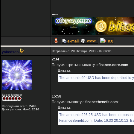
-----
Отправлено: 20 Октября, 2012 - 09:36:05
yakodsen
2:34
Получил третью выплату с
finance-core.com
:
Цитата:
The amount of 9 USD has been deposited to y
Super Member
15:58
Получил выплату с
financebenefit.com
:
Сообщений всего:
2486
Цитата:
Дата рег-ции:
Нояб. 2010
The amount of 26.25 USD has been deposited 
FinanceBenefit.com.. Date: 16:33 20.10.12. B