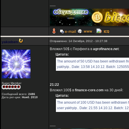
-----
Отправлено: 14 Октября, 2012 - 10:27:38
yakodsen
Вложил 50$ с Перфекта в
agrofinance.net
:
Цитата:
The amount of 50 USD has been withdrawn fr
yakhyip.. Date: 13:58 14.10.12. Batch: 12505
Super Member
21:22
Вложил 100$ в
finance-core.com
на 30 дней:
Сообщений всего:
2486
Цитата:
Дата рег-ции:
Нояб. 2010
The amount of 100 USD has been withdrawn f
user yakhyip.. Date: 21:55 14.10.12. Batch: 1
-----