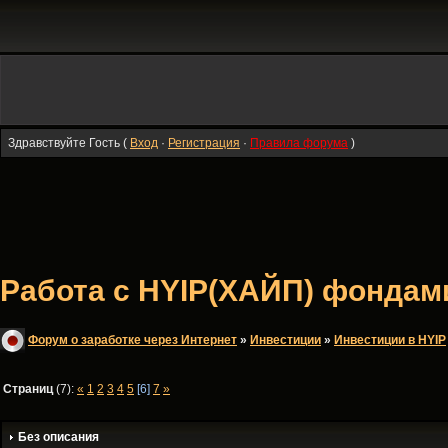
Здравствуйте Гость (
Вход
·
Регистрация
·
Правила форума
)
Работа с HYIP(ХАЙП) фондами 
Форум о заработке через Интернет
»
Инвестиции
»
Инвестиции в HYIP
Страниц
(7):
«
1
2
3
4
5
[6]
7
»
Без описания