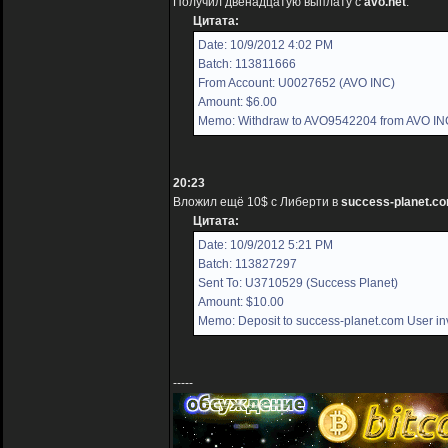
Получил двенадцатую выплату с
avo.net
:
Цитата:
Date: 10/9/2012 4:02 PM
Batch: 113811666
From Account: U0027652 (AVO INC)
Amount: $6.00
Memo: Withdraw to AVO9542204 from AVO IN
20:23
Вложил ещё 10$ с Либерти в
success-planet.c
Цитата:
Date: 10/9/2012 5:21 PM
Batch: 113827297
Sent To: U3710529 (Success Planet)
Amount: $10.00
Memo: Deposit to success-planet.com User in
-----