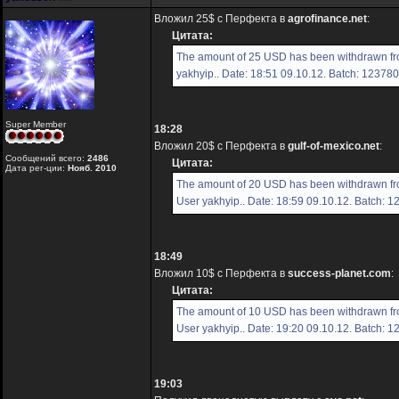
Вложил 25$ с Перфекта в
agrofinance.net
:
Цитата:
The amount of 25 USD has been withdrawn fr
yakhyip.. Date: 18:51 09.10.12. Batch: 12378
Super Member
18:28
Вложил 20$ с Перфекта в
gulf-of-mexico.net
:
Сообщений всего:
2486
Цитата:
Дата рег-ции:
Нояб. 2010
The amount of 20 USD has been withdrawn fro
User yakhyip.. Date: 18:59 09.10.12. Batch: 
18:49
Вложил 10$ с Перфекта в
success-planet.com
:
Цитата:
The amount of 10 USD has been withdrawn fr
User yakhyip.. Date: 19:20 09.10.12. Batch: 
19:03