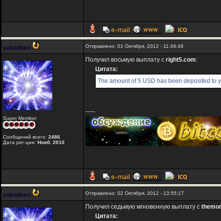
Отправлено: 01 Октября, 2012 - 11:49:49
yakodsen
Получил восьмую выплату с
right5.com
:
Цитата:
The amount of 5 USD has been deposited to y
-----
Super Member
Сообщений всего:
2486
Дата рег-ции:
Нояб. 2010
Отправлено: 02 Октября, 2012 - 13:55:17
yakodsen
Получил седьмую мгновенную выплату с
themo
Цитата: