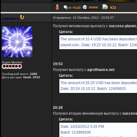
Отправлено: 10 Октября, 2012 - 15:52:07
yakodsen
Получил мгновенную выплату с
success-planet
Цитата:
The amount of 10.4 USD has been deposited t
planet.com.. Date: 19:22 10.10.12. Batch: 12
Super Member
19:53
Получил выплату с
agrofinance.net
:
Сообщений всего:
2486
Цитата:
Дата рег-ции:
Нояб. 2010
The amount of 26.25 USD has been deposited 
Date: 20:24 10.10.12. Batch: 12409820.
20:28
Получил вторую мгновенную выплату с
success
Цитата:
Date: 10/10/2012 5:26 PM
Batch: 113985938