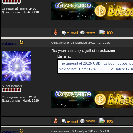
Сообщений всего:
2486
Дата рег-ции:
Нояб. 2010
Отправлено: 08 Октября, 2012 - 17:50:53
yakodsen
Получил выплату с
gulf-of-mexico.net
:
Цитата:
The amount of 26.25 USD has been deposited 
mexico.net.. Date: 17:49 08.10.12. Batch: 12
Super Member
-----
Сообщений всего:
2486
Дата рег-ции:
Нояб. 2010
Отправлено: 09 Октября, 2012 - 15:24:07
yakodsen