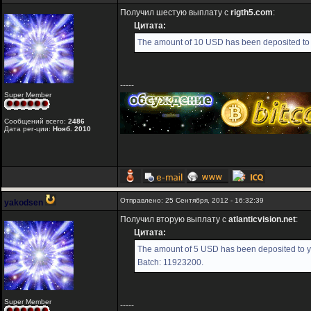
Получил шестую выплату с
rigth5.com
:
Цитата:
The amount of 10 USD has been deposited to 
-----
Super Member
Сообщений всего:
2486
Дата рег-ции:
Нояб. 2010
Отправлено: 25 Сентября, 2012 - 16:32:39
yakodsen
Получил вторую выплату с
atlanticvision.net
:
Цитата:
The amount of 5 USD has been deposited to yo
Batch: 11923200.
Super Member
-----