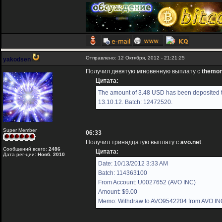
Отправлено: 12 Октября, 2012 - 21:21:25
yakodsen
Получил девятую мгновенную выплату с
themon
Цитата:
The amount of 3.48 USD has been deposited t
13.10.12. Batch: 12472520.
Super Member
06:33
Получил тринадцатую выплату с
avo.net
:
Сообщений всего:
2486
Цитата:
Дата рег-ции:
Нояб. 2010
Date: 10/13/2012 3:33 AM
Batch: 114363100
From Account: U0027652 (AVO INC)
Amount: $9.00
Memo: Withdraw to AVO9542204 from AVO IN