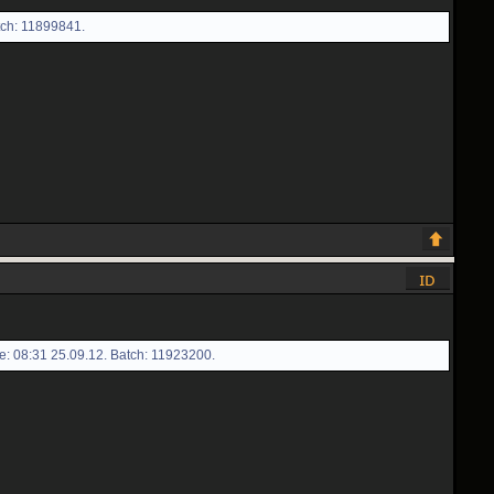
tch: 11899841.
e: 08:31 25.09.12. Batch: 11923200.