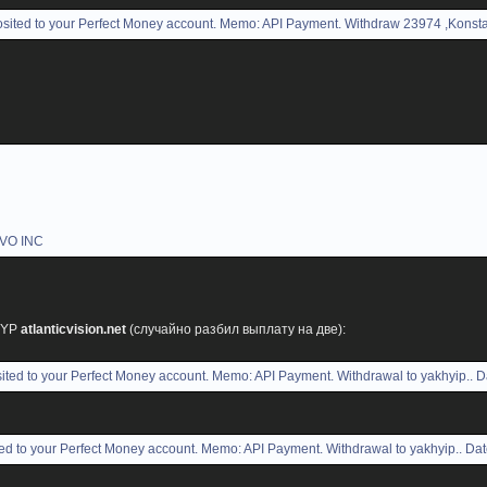
ited to your Perfect Money account. Memo: API Payment. Withdraw 23974 ,Konstan
AVO INC
IYP
atlanticvision.net
(случайно разбил выплату на две):
ted to your Perfect Money account. Memo: API Payment. Withdrawal to yakhyip.. D
d to your Perfect Money account. Memo: API Payment. Withdrawal to yakhyip.. Dat