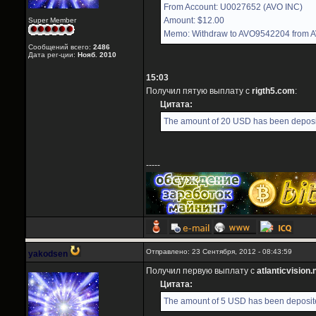
From Account: U0027652 (AVO INC)
Amount: $12.00
Super Member
Memo: Withdraw to AVO9542204 from 
Сообщений всего:
2486
Дата рег-ции:
Нояб. 2010
15:03
Получил пятую выплату с
rigth5.com
:
Цитата:
The amount of 20 USD has been deposit
-----
Отправлено: 23 Сентября, 2012 - 08:43:59
yakodsen
Получил первую выплату с
atlanticvision.
Цитата:
The amount of 5 USD has been deposite