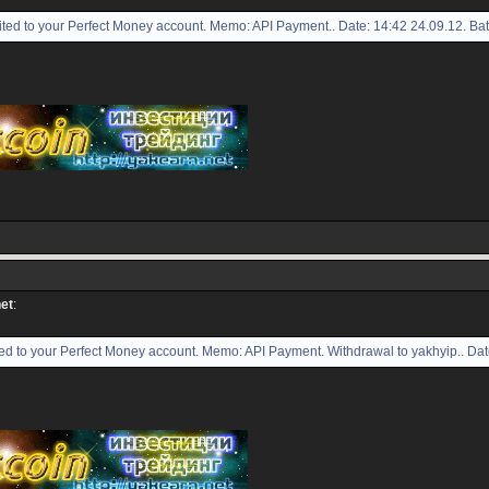
ed to your Perfect Money account. Memo: API Payment.. Date: 14:42 24.09.12. Ba
net
:
d to your Perfect Money account. Memo: API Payment. Withdrawal to yakhyip.. Dat