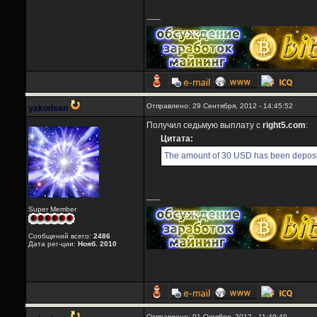
-----
Отправлено: 29 Сентября, 2012 - 14:45:52
yakodsen
Получил седьмую выплату с
right5.com
:
Цитата:
The amount of 30 USD has been deposit
-----
Super Member
Сообщений всего:
2486
Дата рег-ции:
Нояб. 2010
Отправлено: 01 Октября, 2012 - 11:49:49