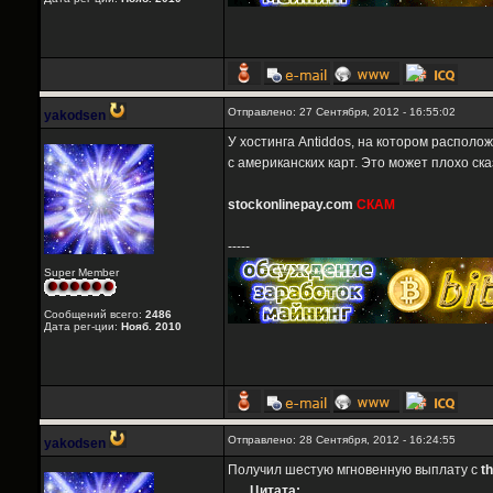
Отправлено: 27 Сентября, 2012 - 16:55:02
yakodsen
У хостинга Antiddos, на котором распол
с американских карт. Это может плохо ска
stockonlinepay.com
СКАМ
-----
Super Member
Сообщений всего:
2486
Дата рег-ции:
Нояб. 2010
Отправлено: 28 Сентября, 2012 - 16:24:55
yakodsen
Получил шестую мгновенную выплату с
t
Цитата: