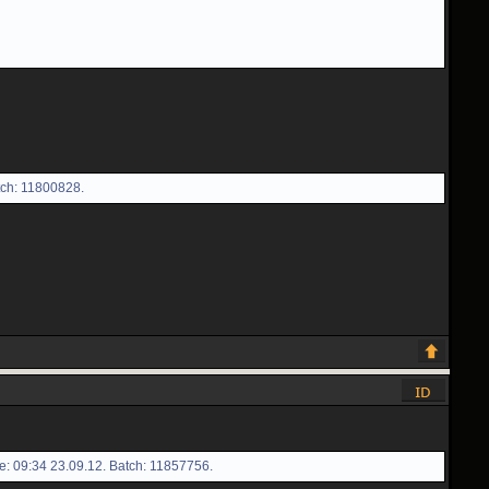
tch: 11800828.
e: 09:34 23.09.12. Batch: 11857756.