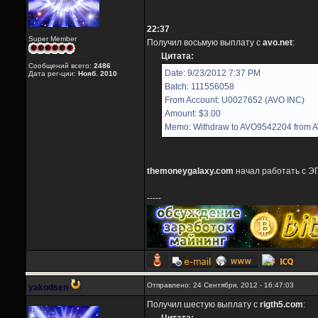
22:37
Super Member
Получил восьмую выплату с
avo.net
:
Цитата:
Сообщений всего:
2486
Date: 9/23/2012 7:37 PM
Дата рег-ции:
Нояб. 2010
Batch: 111556058
From Account: U0027652 (AVO INC)
Amount: $3.00
Memo: Withdraw to AVO9542204 from 
themoneygalaxy.com
начал работать с ЭП
-----
Отправлено: 24 Сентября, 2012 - 16:47:03
yakodsen
Получил шестую выплату с
rigth5.com
: