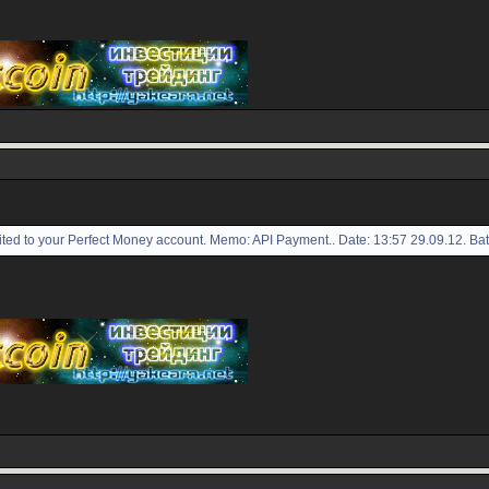
ed to your Perfect Money account. Memo: API Payment.. Date: 13:57 29.09.12. Ba