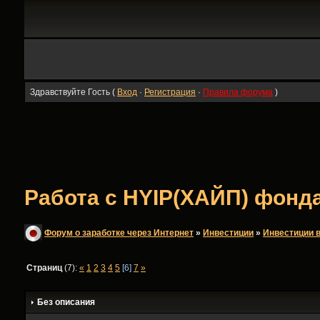
Здравствуйте Гость (
Вход
·
Регистрация
·
Правила форума
)
Работа с HYIP(ХАЙП) фондам
Форум о заработке через Интернет
»
Инвестиции
»
Инвестиции в
Страниц
(7):
«
1
2
3
4
5
[6]
7
»
Без описания