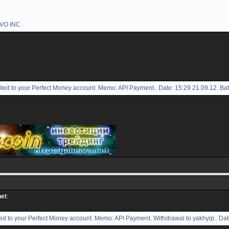
AVO INC
ed to your Perfect Money account. Memo: API Payment.. Date: 15:29 21.09.12. Ba
net
:
d to your Perfect Money account. Memo: API Payment. Withdrawal to yakhyip.. Dat