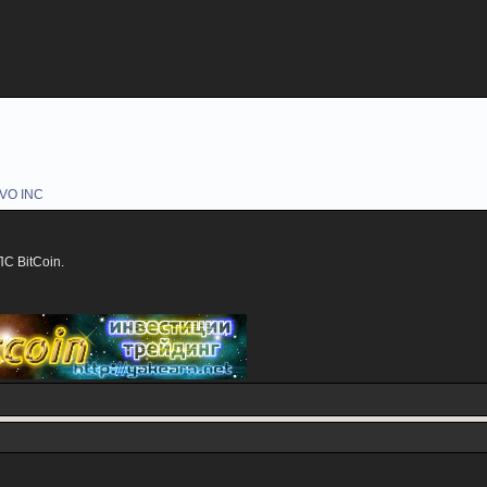
AVO INC
С BitCoin.