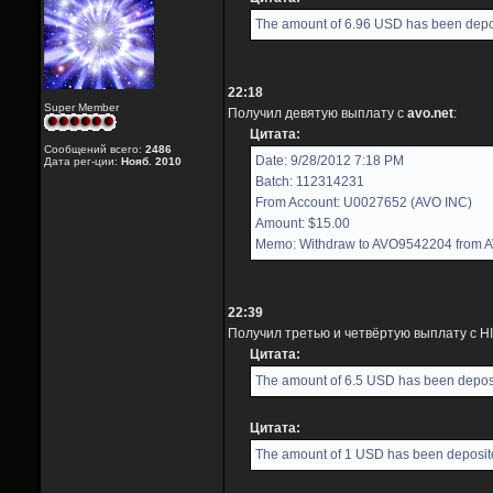
The amount of 6.96 USD has been depos
22:18
Super Member
Получил девятую выплату с
avo.net
:
Цитата:
Сообщений всего:
2486
Date: 9/28/2012 7:18 PM
Дата рег-ции:
Нояб. 2010
Batch: 112314231
From Account: U0027652 (AVO INC)
Amount: $15.00
Memo: Withdraw to AVO9542204 from 
22:39
Получил третью и четвёртую выплату с H
Цитата:
The amount of 6.5 USD has been deposi
Цитата:
The amount of 1 USD has been deposite