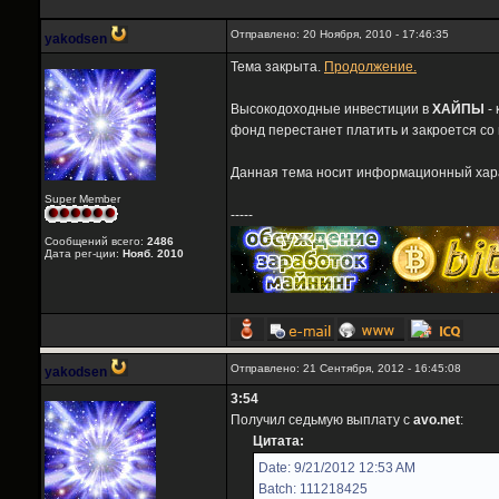
Отправлено: 20 Ноября, 2010 - 17:46:35
yakodsen
Тема закрыта.
Продолжение.
Высокодоходные инвестиции в
ХАЙПЫ
- 
фонд перестанет платить и закроется со
Данная тема носит информационный харак
Super Member
-----
Сообщений всего:
2486
Дата рег-ции:
Нояб. 2010
Отправлено: 21 Сентября, 2012 - 16:45:08
yakodsen
3:54
Получил седьмую выплату с
avo.net
:
Цитата:
Date: 9/21/2012 12:53 AM
Batch: 111218425