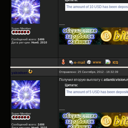
Цитата:
The amount of 10 USD has been deposit
-----
Super Member
Сообщений всего:
2486
Дата рег-ции:
Нояб. 2010
Отправлено: 25 Сентября, 2012 - 16:32:39
yakodsen
Получил вторую выплату с
atlanticvision.
Цитата:
The amount of 5 USD has been deposite
-----
Super Member
Сообщений всего:
2486
Дата рег-ции:
Нояб. 2010