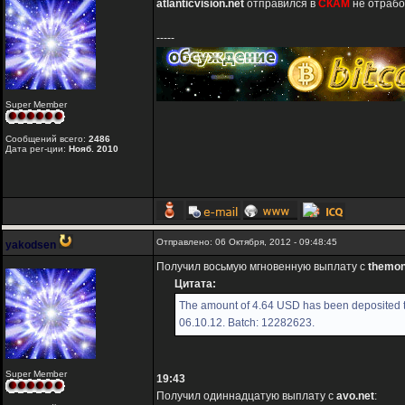
atlanticvision.net
отправился в
СКАМ
не отрабо
-----
Super Member
Сообщений всего:
2486
Дата рег-ции:
Нояб. 2010
Отправлено: 06 Октября, 2012 - 09:48:45
yakodsen
Получил восьмую мгновенную выплату с
themon
Цитата:
The amount of 4.64 USD has been deposited t
06.10.12. Batch: 12282623.
Super Member
19:43
Получил одиннадцатую выплату с
avo.net
: