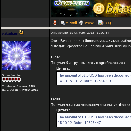
Отправлено: 15 Октября, 2012 - 10:51:34
yakodsen
Счёт Payza проекта
themoneygalaxy.com
забло
выводить средства на EgoPay и SolidTrustPay, 
13:37
Получил быструю выплату с
agrofinance.net
:
Цитата:
The amount of 52.5 USD has been deposited t
Super Member
14:10 15.10.12. Batch: 12534919.
Сообщений всего:
2486
Дата рег-ции:
Нояб. 2010
14:00
Получил десятую мгновенную выплату с
themon
Цитата:
The amount of 1.16 USD has been deposited t
15.10.12. Batch: 12535447.