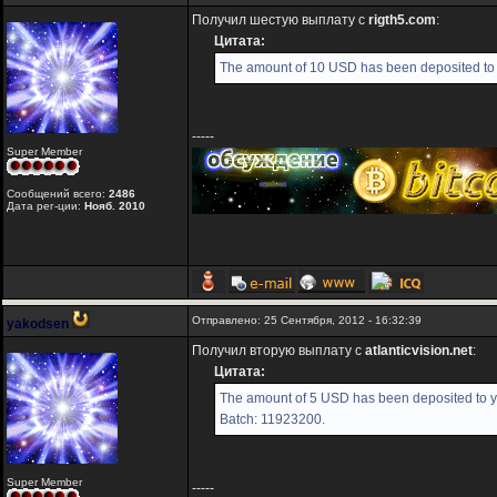
Получил шестую выплату с
rigth5.com
:
Цитата:
The amount of 10 USD has been deposited to 
-----
Super Member
Сообщений всего:
2486
Дата рег-ции:
Нояб. 2010
Отправлено: 25 Сентября, 2012 - 16:32:39
yakodsen
Получил вторую выплату с
atlanticvision.net
:
Цитата:
The amount of 5 USD has been deposited to yo
Batch: 11923200.
Super Member
-----