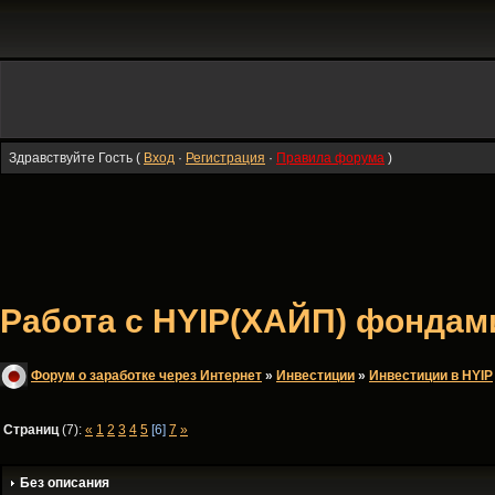
Здравствуйте Гость (
Вход
·
Регистрация
·
Правила форума
)
Работа с HYIP(ХАЙП) фондами 
Форум о заработке через Интернет
»
Инвестиции
»
Инвестиции в HYIP
Страниц
(7):
«
1
2
3
4
5
[6]
7
»
Без описания