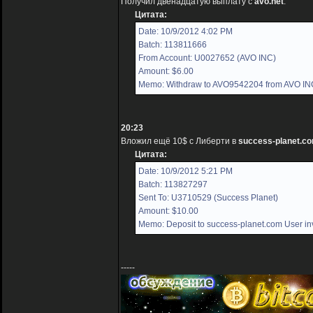
Получил двенадцатую выплату с
avo.net
:
Цитата:
Date: 10/9/2012 4:02 PM
Batch: 113811666
From Account: U0027652 (AVO INC)
Amount: $6.00
Memo: Withdraw to AVO9542204 from AVO IN
20:23
Вложил ещё 10$ с Либерти в
success-planet.c
Цитата:
Date: 10/9/2012 5:21 PM
Batch: 113827297
Sent To: U3710529 (Success Planet)
Amount: $10.00
Memo: Deposit to success-planet.com User in
-----