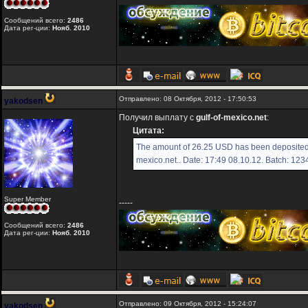
Сообщений всего:
2486
Дата рег-ции:
Нояб. 2010
Отправлено: 08 Октября, 2012 - 17:50:53
yakodsen
Получил выплату с
gulf-of-mexico.net
:
Цитата:
The amount of 26.25 USD has been deposited 
mexico.net.. Date: 17:49 08.10.12. Batch: 12
Super Member
-----
Сообщений всего:
2486
Дата рег-ции:
Нояб. 2010
Отправлено: 09 Октября, 2012 - 15:24:07
yakodsen