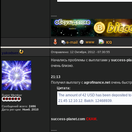
-----
Отправлено: 12 Октября, 2012 - 07:30:55
yakodsen
Начались проблемы с выплатами у
success-pla
очень близко.
21:13
Получил выплату с
agrofinance.net
очень быстр
Цитата:
The amount of 42 USD has been deposited to 
Super Member
21:45 12.10.12. Batch: 12468939.
Сообщений всего:
2486
Дата рег-ции:
Нояб. 2010
success-planet.com
СКАМ
.
-----