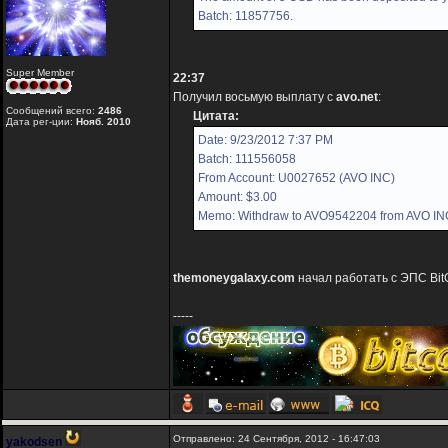
Batch: 11857756.
Super Member
22:37
Получил восьмую выплату с
avo.net
:
Сообщений всего:
2486
Цитата:
Дата рег-ции:
Нояб. 2010
Date: 9/23/2012 7:37 PM
Batch: 111556058
From Account: U0027652 (AVO INC)
Amount: $3.00
Memo: Withdraw to AVO9542204 from AVO IN
themoneygalaxy.com
начал работать с ЭПС Bit
-----
Отправлено: 24 Сентября, 2012 - 16:47:03
yakodsen