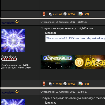
Отправлено: 01 Октября, 2012 - 11:49:49
yakodsen
Получил восьмую выплату с
right5.com
:
Цитата:
The amount of 5 USD has been deposited to y
-----
Super Member
Сообщений всего:
2486
Дата рег-ции:
Нояб. 2010
Отправлено: 02 Октября, 2012 - 13:55:17
yakodsen
Получил седьмую мгновенную выплату с
themo
Цитата: