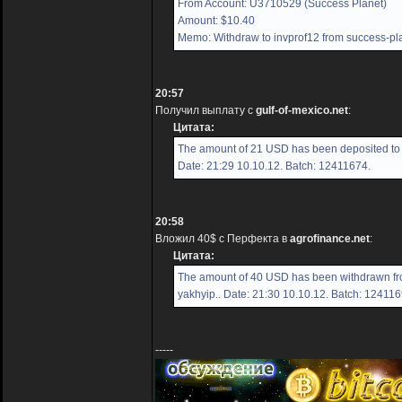
From Account: U3710529 (Success Planet)
Amount: $10.40
Memo: Withdraw to invprof12 from success-pl
20:57
Получил выплату с
gulf-of-mexico.net
:
Цитата:
The amount of 21 USD has been deposited to y
Date: 21:29 10.10.12. Batch: 12411674.
20:58
Вложил 40$ с Перфекта в
agrofinance.net
:
Цитата:
The amount of 40 USD has been withdrawn fr
yakhyip.. Date: 21:30 10.10.12. Batch: 124116
-----