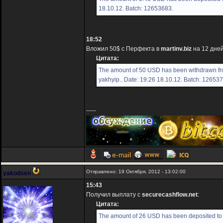
18.10.12. Batch: 12653683.
18:52
Вложил 50$ с Перфекта в
martinv.biz
на 12 дней
Цитата:
The amount of 50 USD has been withdrawn fro
yakhyip.. Date: 19:26 18.10.12. Batch: 12653
-----
Отправлено: 19 Октября, 2012 - 13:02:00
yakodsen
15:43
Получил выплату с
securecashflow.net
:
Цитата:
The amount of 26 USD has been deposited to 