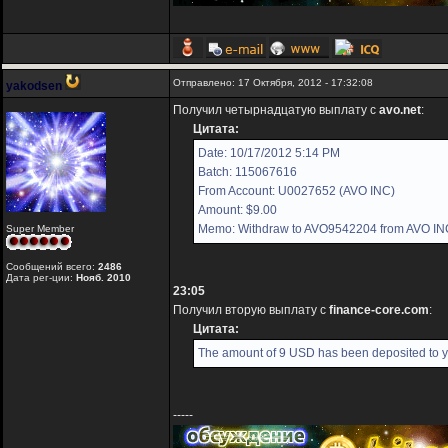
Отправлено: 17 Октября, 2012 - 17:32:08
yakodsen
Получил четырнадцатую выплату с
avo.net
:
Цитата:
Date: 10/17/2012 5:14 PM
Batch: 115067616
From Account: U0027652 (AVO INC)
Amount: $9.00
Memo: Withdraw to AVO9542204 from AVO IN
Super Member
Сообщений всего:
2486
Дата рег-ции:
Нояб. 2010
23:05
Получил вторую выплату с
finance-core.com
:
Цитата:
The amount of 9 USD has been deposited to y
-----