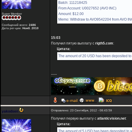
Batch: 111218425
From Account: U0027652 (AVO INC)
Amount: $12.00
Super Member
Memo: Withdraw to AVO9542204 from AVO IN
Сообщений всего:
2486
Дата рег-ции:
Нояб. 2010
15:03
Получил пятую выплату с
rigth5.com
:
Цитата:
The amount of 20 USD has been deposited to 
-----
Отправлено: 23 Сентября, 2012 - 08:43:59
yakodsen
Получил первую выплату с
atlanticvision.net
:
Цитата:
The amount of 5 USD has been deposited to yo