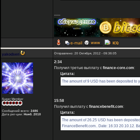
-----
Отправлено: 20 Октября, 2012 - 09:36:05
yakodsen
2:34
Получил третью выплату с
finance-core.com
:
Цитата:
The amount of 9 USD has been deposited to y
Super Member
15:58
Получил выплату с
financebenefit.com
:
Сообщений всего:
2486
Цитата:
Дата рег-ции:
Нояб. 2010
The amount of 26.25 USD has been deposited 
FinanceBenefit.com.. Date: 16:33 20.10.12. B