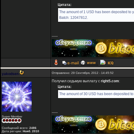
Цитата:
The amount of 1 USD has been deposited to yo
Batch: 12047812.
-----
Отправлено: 29 Сентября, 2012 - 14:45:52
yakodsen
Получил седьмую выплату с
right5.com
:
Цитата:
The amount of 30 USD has been deposited to 
-----
Super Member
Сообщений всего:
2486
Дата рег-ции:
Нояб. 2010