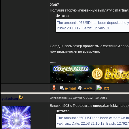
23:07
Получил вторую мгновенную выплату с
martinv.
Цитата:
The amount of 6 USD has been deposited to yo
23:42 20.10.12. Batch: 12740513.
Сегодня весь вечер проблемы с хостингом anti
нём практически не возможно.
-----
Отправлено: 21 Октября, 2012 - 19:20:57
yakodsen
Вложил 50$ с Перфекта в
omegabank.biz
на оди
Цитата:
The amount of 50 USD has been withdrawn fr
yakhyip.. Date: 22:53 21.10.12. Batch: 12762