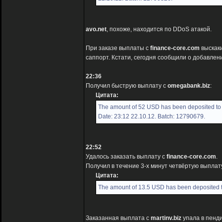
avo.net
, похоже, находится по DDoS атакой.
При заказе выплаты с
finance-core.com
выскаки
саппорт. Кстати, сегодня сообщили о добавлени
22:36
Получил быструю выплату с
omegabank.biz
:
Цитата:
The amount of 52 USD has been deposited to 
Date: 23:12 22.10.12. Batch: 12790679.
22:52
Удалось заказать выплату с
finance-core.com
.
Получил в течение 3-х минут четвёртую выплат
Цитата:
The amount of 13.5 USD has been deposited t
Заказанная выплата с
martinv.biz
упала в пенди