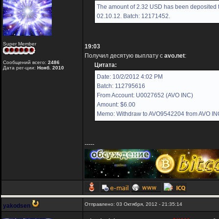
The amount of 2.32 USD has been deposited t
02.10.12. Batch: 12171452.
Super Member
19:03
Получил десятую выплату с
avo.net
:
Сообщений всего:
2486
Цитата:
Дата рег-ции:
Нояб. 2010
Date: 10/2/2012 4:02 PM
Batch: 112795616
From Account: U0027652 (AVO INC)
Amount: $6.00
Memo: Withdraw to AVO9542204 from AVO IN
-----
Отправлено: 03 Октября, 2012 - 21:35:14
yakodsen