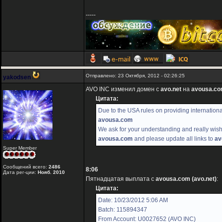
-----
Отправлено: 23 Октября, 2012 - 02:26:25
yakodsen
AVO INC изменил домен с
avo.net
на
avousa.c
Цитата:
Due to the USA rules on providing internatio
avousa.com
We ask for your understanding and really wish 
avousa.com
and please update all links to
av
Super Member
Сообщений всего:
2486
8:06
Дата рег-ции:
Нояб. 2010
Пятнадцатая выплата с
avousa.com (avo.net)
:
Цитата:
Date: 10/23/2012 5:06 AM
Batch: 115894347
From Account: U0027652 (AVO INC)