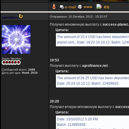
Отправлено: 10 Октября, 2012 - 15:52:07
yakodsen
Получил мгновенную выплату с
success-planet
Цитата:
The amount of 10.4 USD has been deposited t
planet.com.. Date: 19:22 10.10.12. Batch: 12
Super Member
19:53
Получил выплату с
agrofinance.net
:
Сообщений всего:
2486
Цитата:
Дата рег-ции:
Нояб. 2010
The amount of 26.25 USD has been deposited 
Date: 20:24 10.10.12. Batch: 12409820.
20:28
Получил вторую мгновенную выплату с
success
Цитата:
Date: 10/10/2012 5:26 PM
Batch: 113985938