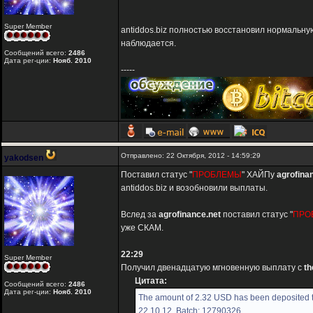
Super Member
antiddos.biz полностью восстановил нормальн
наблюдается.
Сообщений всего:
2486
Дата рег-ции:
Нояб. 2010
-----
Отправлено: 22 Октября, 2012 - 14:59:29
yakodsen
Поставил статус "
ПРОБЛЕМЫ
" ХАЙПу
agrofina
antiddos.biz и возобновили выплаты.
Вслед за
agrofinance.net
поставил статус "
ПРО
уже СКАМ.
22:29
Super Member
Получил двенадцатую мгновенную выплату с
t
Цитата:
Сообщений всего:
2486
Дата рег-ции:
Нояб. 2010
The amount of 2.32 USD has been deposited t
22.10.12. Batch: 12790326.