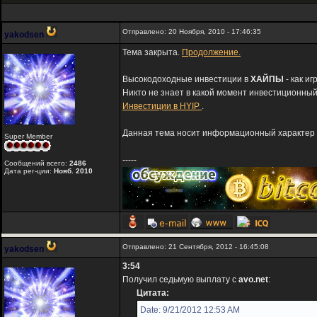
Отправлено: 20 Ноября, 2010 - 17:46:35
yakodsen
Тема закрыта.
Продолжение.
Высокодоходные инвестиции в
ХАЙПЫ
- как и
Никто не знает в какой момент инвестиционный
Инвестиции в HYIP
.
Данная тема носит информационный характер и
Super Member
-----
Сообщений всего:
2486
Дата рег-ции:
Нояб. 2010
Отправлено: 21 Сентября, 2012 - 16:45:08
yakodsen
3:54
Получил седьмую выплату с
avo.net
:
Цитата:
Date: 9/21/2012 12:53 AM