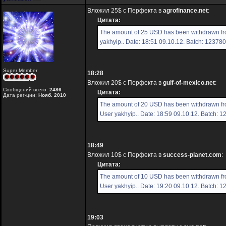
Вложил 25$ с Перфекта в
agrofinance.net
:
Цитата:
The amount of 25 USD has been withdrawn fr
yakhyip.. Date: 18:51 09.10.12. Batch: 12378
Super Member
18:28
Вложил 20$ с Перфекта в
gulf-of-mexico.net
:
Сообщений всего:
2486
Цитата:
Дата рег-ции:
Нояб. 2010
The amount of 20 USD has been withdrawn fro
User yakhyip.. Date: 18:59 09.10.12. Batch: 
18:49
Вложил 10$ с Перфекта в
success-planet.com
:
Цитата:
The amount of 10 USD has been withdrawn fr
User yakhyip.. Date: 19:20 09.10.12. Batch: 
19:03