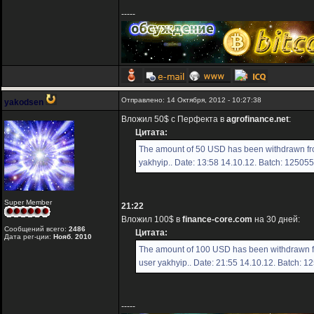
-----
Отправлено: 14 Октября, 2012 - 10:27:38
yakodsen
Вложил 50$ с Перфекта в
agrofinance.net
:
Цитата:
The amount of 50 USD has been withdrawn fr
yakhyip.. Date: 13:58 14.10.12. Batch: 12505
Super Member
21:22
Вложил 100$ в
finance-core.com
на 30 дней:
Сообщений всего:
2486
Цитата:
Дата рег-ции:
Нояб. 2010
The amount of 100 USD has been withdrawn f
user yakhyip.. Date: 21:55 14.10.12. Batch: 1
-----