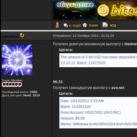
Отправлено: 12 Октября, 2012 - 21:21:25
yakodsen
Получил девятую мгновенную выплату с
themon
Цитата:
The amount of 3.48 USD has been deposited t
13.10.12. Batch: 12472520.
Super Member
06:33
Получил тринадцатую выплату с
avo.net
:
Сообщений всего:
2486
Цитата:
Дата рег-ции:
Нояб. 2010
Date: 10/13/2012 3:33 AM
Batch: 114363100
From Account: U0027652 (AVO INC)
Amount: $9.00
Memo: Withdraw to AVO9542204 from AVO IN