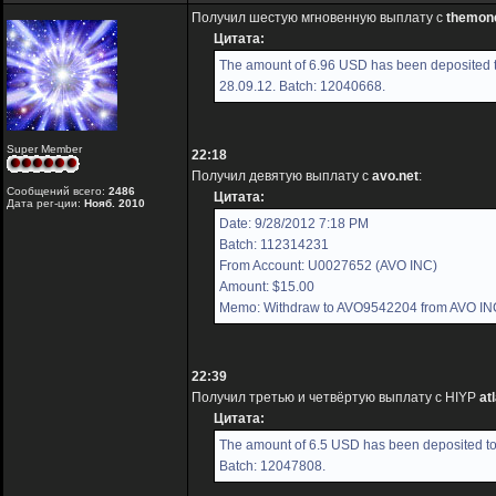
Получил шестую мгновенную выплату с
themon
Цитата:
The amount of 6.96 USD has been deposited t
28.09.12. Batch: 12040668.
Super Member
22:18
Получил девятую выплату с
avo.net
:
Сообщений всего:
2486
Цитата:
Дата рег-ции:
Нояб. 2010
Date: 9/28/2012 7:18 PM
Batch: 112314231
From Account: U0027652 (AVO INC)
Amount: $15.00
Memo: Withdraw to AVO9542204 from AVO IN
22:39
Получил третью и четвёртую выплату с HIYP
at
Цитата:
The amount of 6.5 USD has been deposited to 
Batch: 12047808.