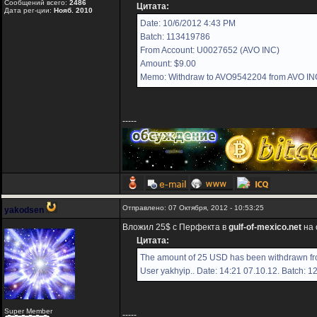
Сообщений всего:
2486
Цитата:
Дата рег-ции:
Нояб. 2010
Date: 10/6/2012 4:43 PM
Batch: 113419786
From Account: U0027652 (AVO INC)
Amount: $9.00
Memo: Withdraw to AVO9542204 from AVO IN
-----
Отправлено: 07 Октября, 2012 - 10:53:25
yakodsen
Вложил 25$ с Перфекта в
gulf-of-mexico.net
на 
Цитата:
The amount of 25 USD has been withdrawn fro
User yakhyip.. Date: 14:21 07.10.12. Batch: 
Super Member
-----