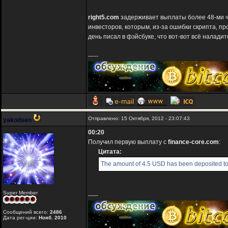
right5.com
задерживает выплаты более 48-ми ча
инвесторов, которым, из-за ошибки скрипта, п
день писал в фэйсбуке, что вот-вот всё наладитс
-----
Отправлено: 15 Октября, 2012 - 23:07:43
yakodsen
00:20
Получил первую выплату с
finance-core.com
:
Цитата:
The amount of 4.5 USD has been deposited to
Super Member
-----
Сообщений всего:
2486
Дата рег-ции:
Нояб. 2010