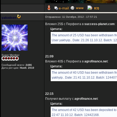
Отправлено: 11 Октября, 2012 - 17:57:21
yakodsen
Вложил 25$ с Перфекта в
success-planet.com
:
Цитата:
The amount of 25 USD has been withdrawn fr
User yakhyip.. Date: 21:26 11.10.12. Batch: 
Super Member
21:09
Вложил 40$ с Перфекта в
agrofinance.net
:
Сообщений всего:
2486
Цитата:
Дата рег-ции:
Нояб. 2010
The amount of 40 USD has been withdrawn fr
yakhyip.. Date: 21:41 11.10.12. Batch: 124407
22:15
Получил выплату с
agrofinance.net
:
Цитата:
The amount of 42 USD has been deposited to 
22:47 11.10.12. Batch: 12442168.