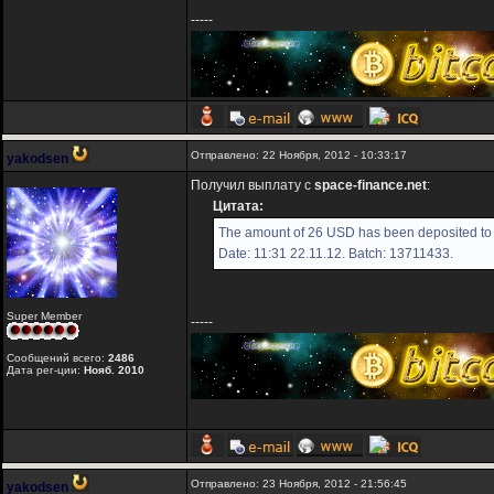
-----
Отправлено: 22 Ноября, 2012 - 10:33:17
yakodsen
Получил выплату с
space-finance.net
:
Цитата:
The amount of 26 USD has been deposited to 
Date: 11:31 22.11.12. Batch: 13711433.
Super Member
-----
Сообщений всего:
2486
Дата рег-ции:
Нояб. 2010
Отправлено: 23 Ноября, 2012 - 21:56:45
yakodsen