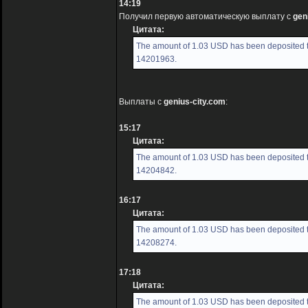
14:19
Получил первую автоматическую выплату с
gen
Цитата:
The amount of 1.03 USD has been deposited to
14201963.
Выплаты с
genius-city.com
:
15:17
Цитата:
The amount of 1.03 USD has been deposited to
14204842.
16:17
Цитата:
The amount of 1.03 USD has been deposited to
14208274.
17:18
Цитата:
The amount of 1.03 USD has been deposited to