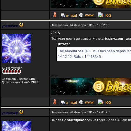
Отправлено: 14 Декабря, 2012 - 19:22:56
yakodsen
20:15
Получил девятую выплату с
startupinv.com
- де
Цитата:
The amount of 104.5 USD has been deposited 
14.12.12. Batch: 14418345.
Super Member
-----
Сообщений всего:
2486
Дата рег-ции:
Нояб. 2010
Отправлено: 20 Декабря, 2012 - 17:41:23
yakodsen
Выплат с
startupinv.com
нет уже более 48-ми ч