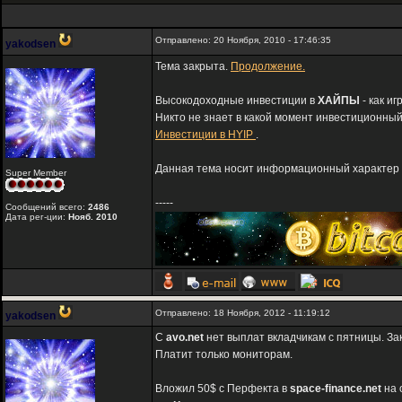
Отправлено: 20 Ноября, 2010 - 17:46:35
yakodsen
Тема закрыта.
Продолжение.
Высокодоходные инвестиции в
ХАЙПЫ
- как и
Никто не знает в какой момент инвестиционный
Инвестиции в HYIP
.
Данная тема носит информационный характер и
Super Member
-----
Сообщений всего:
2486
Дата рег-ции:
Нояб. 2010
Отправлено: 18 Ноября, 2012 - 11:19:12
yakodsen
С
avo.net
нет выплат вкладчикам с пятницы. Зак
Платит только мониторам.
Вложил 50$ с Перфекта в
space-finance.net
на 