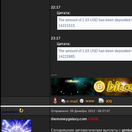
22:17
Цитата:
The amount of 1.03 USD has been deposited to
14221515.
23:17
Цитата:
The amount of 1.03 USD has been deposited to
14222885.
-----
Отправлено: 08 Декабря, 2012 - 08:37:07
yakodsen
themoneygalaxy.com
СКАМ
.
Сегодняшние автоматические выплаты с
geniu