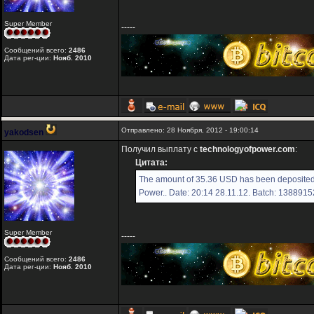
Super Member
-----
Сообщений всего:
2486
Дата рег-ции:
Нояб. 2010
Отправлено: 28 Ноября, 2012 - 19:00:14
yakodsen
Получил выплату с
technologyofpower.com
:
Цитата:
The amount of 35.36 USD has been deposited 
Power.. Date: 20:14 28.11.12. Batch: 1388915
Super Member
-----
Сообщений всего:
2486
Дата рег-ции:
Нояб. 2010