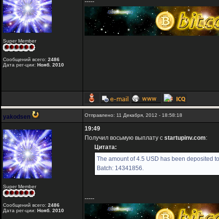
-----
Super Member
Сообщений всего:
2486
Дата рег-ции:
Нояб. 2010
Отправлено: 11 Декабря, 2012 - 18:58:18
yakodsen
19:49
Получил восьмую выплату с
startupinv.com
:
Цитата:
The amount of 4.5 USD has been deposited to 
Batch: 14341856.
Super Member
-----
Сообщений всего:
2486
Дата рег-ции:
Нояб. 2010