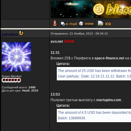
Отправлено: 21 Ноября, 2012 - 09:34:12
yakodsen
avo.net
СКАМ
11:31
Вложил 25$ c Перфекта в
space-finance.net
на 
Цитата:
The amount of 25 USD has been withdrawn fro
User yakhyip.. Date: 12:16 21.11.12. Batch: 
Super Member
Сообщений всего:
2486
Дата рег-ции:
Нояб. 2010
13:53
Получил третью выплату с
startupinv.com
:
Цитата:
The amount of 4.5 USD has been deposited to 
Batch: 13689939.