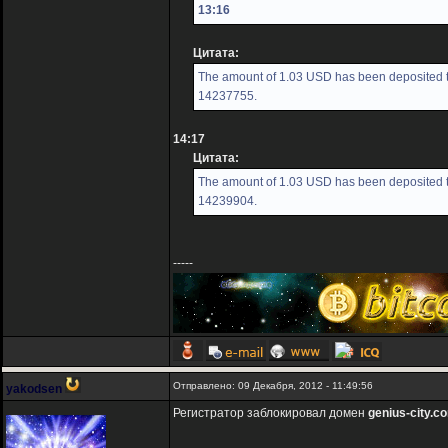
13:16
Цитата:
The amount of 1.03 USD has been deposited to
14237755.
14:17
Цитата:
The amount of 1.03 USD has been deposited to
14239904.
-----
Отправлено: 09 Декабря, 2012 - 11:49:56
yakodsen
Регистратор заблокировал домен
genius-city.c