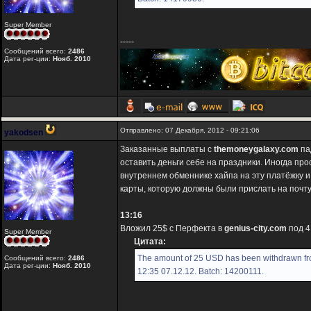
Super Member
-----
Сообщений всего:
2486
Дата рег-ции:
Нояб. 2010
Отправлено: 07 Декабря, 2012 - 09:21:06
yakodsen
Заказанные выплаты с
themoneygalaxy.com
па
оставить деньги себе на праздники. Иногда пр
внутреннем обменнике хайпа на эту платёжку и 
карты, которую должны были прислать на почту 
13:16
Вложил 25$ с Перфекта в
genius-city.com
под 4
Super Member
Цитата:
The amount of 25 USD has been withdrawn fro
Сообщений всего:
2486
Дата рег-ции:
Нояб. 2010
12:35 07.12.12. Batch: 14200111.