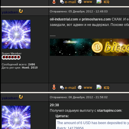
Отправлено: 05 Декабря, 2012 - 12:48:03
yakodsen
oil-industrial.com
и
primoshares.com
СКАМ. И ес
закидали, вот админ и не выдержал. Похоже о
-----
Super Member
Сообщений всего:
2486
Дата рег-ции:
Нояб. 2010
Отправлено: 06 Декабря, 2012 - 21:58:02
yakodsen
20:38
Получил седьмую выплату с
startupinv.com
:
Цитата:
The amount of 6 USD has been deposited to yo
Batch: 14179956.