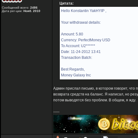
Цитата:
Сообщений всего:
2486
Hello Konstantin YakHYIP ,
Дата рег-ции:
Нояб. 2010
Your withdrawal details:
Amount: 5.80
Currency: PerfectMoney USD
To Account: U2******
Date: 11-24-2012 13:41
Transaction Batch:
Best Regards,
Money Galaxy Inc
Админ прислал письмо, в котором говорит, что 
возврата средств на баланс. Я написал, но рез
потом выводятся без проблем. В общем, я жду.
-----