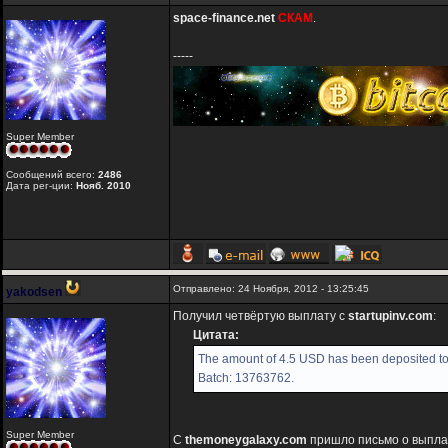
space-finance.net
СКАМ
.
-----
Super Member
Сообщений всего:
2486
Дата рег-ции:
Нояб. 2010
Отправлено: 24 Ноября, 2012 - 13:25:45
yakodsen
Получил четвёртую выплату с
startupinv.com
:
Цитата:
The amount of 4.5 USD has been deposited to 
Batch: 13763762.
Super Member
С
themoneygalaxy.com
пришло письмо о выплате