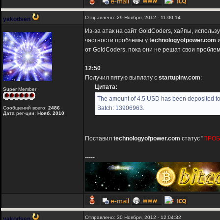
Отправлено: 29 Ноября, 2012 - 11:00:14
yakodsen
Из-за атак на сайт GoldCoders, хайпы, исполь
частности проблемы у
technologyofpower.com
от GoldCoders, пока они не решат свои пробле
12:50
Получил пятую выплату с
startupinv.com
:
Цитата:
Super Member
The amount of 4.5 USD has been deposited to 
Batch: 13906963.
Сообщений всего:
2486
Дата рег-ции:
Нояб. 2010
Поставил
technologyofpower.com
статус "
ПРО
-----
Отправлено: 30 Ноября, 2012 - 12:04:32
yakodsen