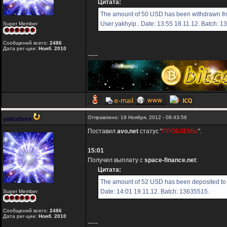
Цитата:
The amount of 50 USD has been withdrawn fro
User yakhyip.. Date: 13:55 18.11.12. Batch: 
Super Member
Сообщений всего:
2486
Дата рег-ции:
Нояб. 2010
-----
Отправлено: 19 Ноября, 2012 - 08:43:56
yakodsen
Поставил
avo.net
статус "
ПРОБЛЕМЫ
".
15:01
Получил выплату с
space-finance.net
:
Цитата:
The amount of 52 USD has been deposited to 
Date: 14:01 19.11.12. Batch: 13635515.
Super Member
Сообщений всего:
2486
Дата рег-ции:
Нояб. 2010
-----