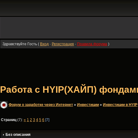
Здравствуйте Гость (
Вход
·
Регистрация
·
Правила форума
)
Работа с HYIP(ХАЙП) фондами 
Форум о заработке через Интернет
»
Инвестиции
»
Инвестиции в HYIP
Страниц
(7):
«
1
2
3
4
5
6
[7]
Без описания