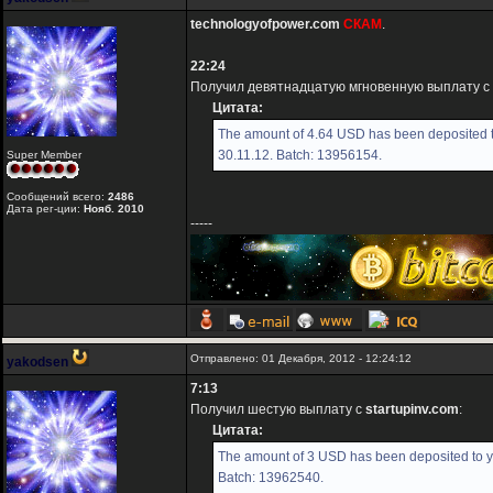
technologyofpower.com
СКАМ
.
22:24
Получил девятнадцатую мгновенную выплату с
Цитата:
The amount of 4.64 USD has been deposited t
30.11.12. Batch: 13956154.
Super Member
Сообщений всего:
2486
Дата рег-ции:
Нояб. 2010
-----
Отправлено: 01 Декабря, 2012 - 12:24:12
yakodsen
7:13
Получил шестую выплату с
startupinv.com
:
Цитата:
The amount of 3 USD has been deposited to yo
Batch: 13962540.