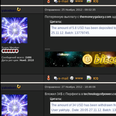
Отправлено: 25 Ноября, 2012 - 09:02:35
yakodsen
Потерянную выплату с
themoneygalaxy.com
ад
Цитата:
The amount of 5.8 USD has been deposited to
25.11.12. Batch: 13779745.
Super Member
-----
Сообщений всего:
2486
Дата рег-ции:
Нояб. 2010
Отправлено: 27 Ноября, 2012 - 18:46:06
yakodsen
Вложил 34$ с Перфекта в
technologyofpower.c
Цитата:
The amount of 34 USD has been withdrawn fr
User yakhyip.. Date: 20:05 27.11.12. Batch: 