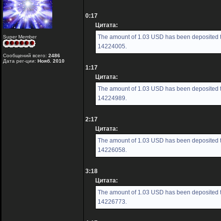
0:17
Цитата:
The amount of 1.03 USD has been deposited to
Super Member
14224005.
Сообщений всего:
2486
Дата рег-ции:
Нояб. 2010
1:17
Цитата:
The amount of 1.03 USD has been deposited to
14224989.
2:17
Цитата:
The amount of 1.03 USD has been deposited to
14226058.
3:18
Цитата:
The amount of 1.03 USD has been deposited to
14226773.