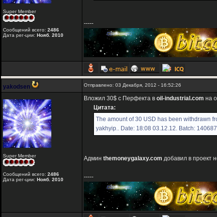
Super Member
-----
Сообщений всего:
2486
Дата рег-ции:
Нояб. 2010
Отправлено: 03 Декабря, 2012 - 16:52:26
yakodsen
Вложил 30$ с Перфекта в
oil-industrial.com
на о
Цитата:
The amount of 30 USD has been withdrawn fro
yakhyip.. Date: 18:08 03.12.12. Batch: 14068
Super Member
Админ
themoneygalaxy.com
добавил в проект но
Сообщений всего:
2486
-----
Дата рег-ции:
Нояб. 2010