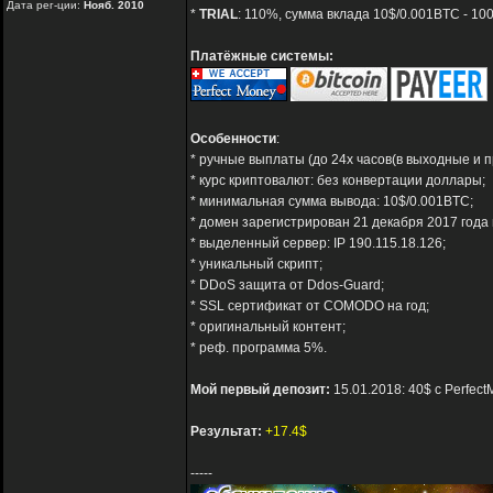
Дата рег-ции:
Нояб. 2010
*
TRIAL
: 110%, сумма вклада 10$/0.001BTC - 10
Платёжные системы:
Особенности
:
* ручные выплаты (до 24х часов(в выходные и п
* курс криптовалют: без конвертации доллары;
* минимальная сумма вывода: 10$/0.001BTC;
* домен зарегистрирован 21 декабря 2017 года 
* выделенный сервер: IP 190.115.18.126;
* уникальный скрипт;
* DDoS защита от Ddos-Guard;
* SSL сертификат от COMODO на год;
* оригинальный контент;
* реф. программа 5%.
Мой первый депозит:
15.01.2018: 40$ с Perfec
Результат:
+17.4$
-----