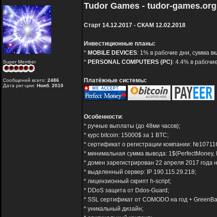
Tudor Games - tudor-games.org
Старт 14.12.2017 - СКАМ 12.02.2018
Инвестиционные планы:
*
MOBILE DEVICES
: 1% в рабочие дни, сумма в
*
PERSONAL COMPUTERS (PC)
: 4.4% в рабочи
Super Member
Платёжные системы:
Сообщений всего:
2486
Дата рег-ции:
Нояб. 2010
Особенности
:
* ручные выплаты (до 48ми часов);
* курс bitcoin: 15000$ за 1 BTC;
* сертификат о регистрации компании: №10711
* минимальная сумма вывода: 1$(PerfectMoney, 
* домен зарегистрирован 22 апреля 2017 года н
* выделенный сервер: IP 190.115.29.218;
* лицензионный скрипт h-script;
* DDoS защита от Ddos-Guard;
* SSL сертификат от COMODO на год + GreenBa
* уникальный дизайн;