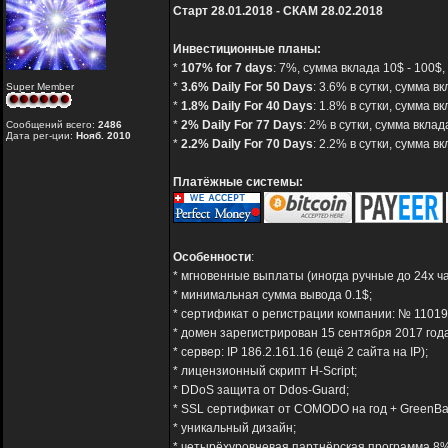
Старт 28.01.2018 - СКАМ 28.02.2018
Инвестиционные планы:
*
107% for 7 days
: 7%, сумма вклада 10$ - 100$
*
3.6% Daily For 50 Days
: 3.6% в сутки, сумма в
Super Member
*
1.8% Daily For 40 Days
: 1.8% в сутки, сумма 
*
2% Daily For 77 Days
: 2% в сутки, сумма вкла
Сообщений всего:
2486
Дата рег-ции:
Нояб. 2010
*
2.2% Daily For 70 Days
: 2.2% в сутки, сумма 
Платёжные системы:
Особенности
:
* мгновенные выплаты (иногда ручные до 24х ча
* минимальная сумма вывода 0.1$;
* сертификат о регистрации компании: № 11019
* домен зарегистрирован 15 сентября 2017 года
* сервер: IP 186.2.161.16 (ещё 2 сайта на IP);
* лицензионный скрипт H-Script;
* DDoS защита от Ddos-Guard;
* SSL сертификат от COMODO на год + GreenBa
* уникальный дизайн;
* четырёхуровневая партнёрская программа 8% -