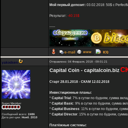
Мой первый депозит:
03.02.2018: 50$ с Perfect
Результат:
-40.15$
-----
Отправлено: 04 Февраля, 2018 - 09:01:21
yakodsen
С
Capital Coin - capitalcoin.biz
Старт 28.01.2018 - СКАМ 12.02.2018
Инвестиционные планы:
*
Capital Trial
: 7% в сутки по будням, сумма вкл
*
Capital Basic
: 9% в сутки по будням, сумма в
Super Member
*
Capital Business
: 11% в сутки по будням, сум
*
Capital Director
: 15% в сутки по будням, сумм
Сообщений всего:
2486
Дата рег-ции:
Нояб. 2010
Платёжные системы: