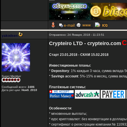
-----
Отправлено: 24 Января, 2018 - 11:23:51
yakodsen
С
Crypteiro LTD - crypteiro.com
Старт 23.01.2018 - СКАМ 15.02.2018
Инвестиционные планы:
*
Depository
: 1% каждые 3 часа, сумма вклада 
*
Savings account
: 5%-15% в месяц, сумма вкла
Super Member
Платёжные системы:
Сообщений всего:
2486
Дата рег-ции:
Нояб. 2010
Особенности
:
* мгновенные выплаты;
* курс криптовалют: без конвертации в доллары
* сертификат о регистрации компании:№ 11093