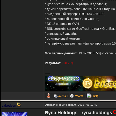
* курс bitcoin: без конвертации в доллары;
* домен зарегистрирован 02 июня 2017 года на 
* выделенный сервер: IP 91.134.235.139;
* лицензионный скрипт Gold Coders;
* DDoS защита от OVH;
* SSL сертификат от GeoTrust на год + GrenBar;
* уникальный дизайн;
* оригинальный контент;
* четырёхуровневая партнёрская программа 10%
Мой первый депозит:
19.02.2018: 50$ с Perfec
Результат:
-20.75$
-----
Отправлено: 20 Февраля, 2018 - 09:12:42
yakodsen
Ryna Holdings - ryna.holdings