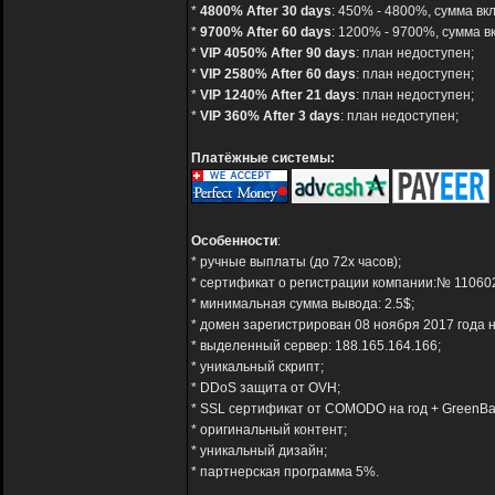
*
4800% After 30 days
: 450% - 4800%, сумма вкл
*
9700% After 60 days
: 1200% - 9700%, сумма вк
*
VIP 4050% After 90 days
: план недоступен;
*
VIP 2580% After 60 days
: план недоступен;
*
VIP 1240% After 21 days
: план недоступен;
*
VIP 360% After 3 days
: план недоступен;
Платёжные системы:
Особенности
:
* ручные выплаты (до 72х часов);
* сертификат о регистрации компании:№ 11060
* минимальная сумма вывода: 2.5$;
* домен зарегистрирован 08 ноября 2017 года н
* выделенный сервер: 188.165.164.166;
* уникальный скрипт;
* DDoS защита от OVH;
* SSL сертификат от COMODO на год + GreenBa
* оригинальный контент;
* уникальный дизайн;
* партнерская программа 5%.