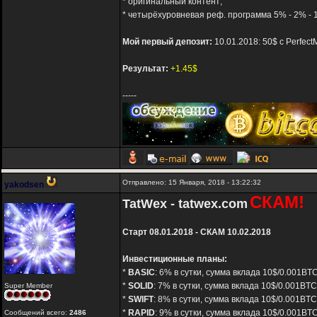
* оригинальный контент;
* четырёхуровневая реф. программа 5% - 2% - 1
Мой первый депозит:
10.01.2018: 50$ с Perfec
Результат:
+1.45$
-----
Отправлено: 15 Января, 2018 - 13:22:32
yakodsen
СКАМ!
TatWex - tatwex.com
Старт 08.01.2018 - СКАМ 10.02.2018
Инвестиционные планы:
*
BASIC
: 6% в сутки, сумма вклада 10$/0.001BT
*
SOLID
: 7% в сутки, сумма вклада 10$/0.001BT
Super Member
*
SWIFT
: 8% в сутки, сумма вклада 10$/0.001BT
*
RAPID
: 9% в сутки, сумма вклада 10$/0.001BT
Сообщений всего:
2486