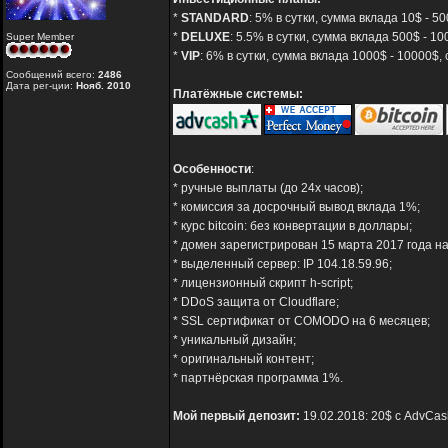
*
STANDARD
: 5% в сутки, сумма вклада 10$ - 
*
DELUXE
: 5.5% в сутки, сумма вклада 500$ - 1
Super Member
*
VIP
: 6% в сутки, сумма вклада 1000$ - 10000$
Сообщений всего:
2486
Дата рег-ции:
Нояб. 2010
Платёжные системы:
Особенности
:
* ручные выплаты (до 24х часов);
* комиссия за досрочный вывод вклада 1%;
* курс bitcoin: без конвертации в доллары;
* домен зарегистрирован 15 марта 2017 года на
* выделенный сервер: IP 104.18.59.96;
* лицензионный скрипт h-script;
* DDoS защита от Cloudflare;
* SSL сертификат от COMODO на 6 месяцев;
* уникальный дизайн;
* оригинальный контент;
* партнёрская программа 1%.
Мой первый депозит:
19.02.2018: 20$ с AdvCas