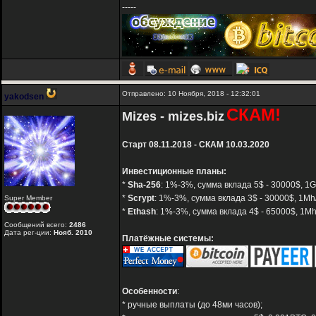
-----
Отправлено: 10 Ноября, 2018 - 12:32:01
yakodsen
СКАМ!
Mizes - mizes.biz
Старт 08.11.2018 - СКАМ 10.03.2020
Инвестиционные планы:
*
Sha-256
: 1%-3%, сумма вклада 5$ - 30000$, 1G
*
Scrypt
: 1%-3%, сумма вклада 3$ - 30000$, 1Mh
Super Member
*
Ethash
: 1%-3%, сумма вклада 4$ - 65000$, 1M
Сообщений всего:
2486
Дата рег-ции:
Нояб. 2010
Платёжные системы:
Особенности
:
* ручные выплаты (до 48ми часов);