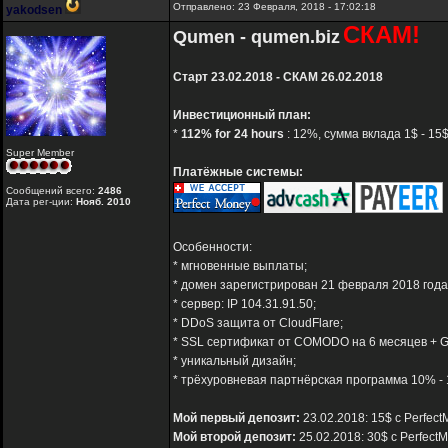
Отправлено: 23 Февраля, 2018 - 17:02:18
yakodsen
СКАМ!
Qumen - qumen.biz
Старт 23.02.2018 - СКАМ 26.02.2018
Инвестиционный план:
*
112% for 24 hours
: 12%, сумма вклада 1$ - 15
Super Member
Платёжные системы:
Сообщений всего:
2486
Дата рег-ции:
Нояб. 2010
Особенности:
* мгновенные выплаты;
* домен зарегистрирован 21 февраля 2018 года 
* сервер: IP 104.31.91.50;
* DDoS защита от CloudFlare;
* SSL сертификат от COMODO на 6 месяцев + G
* уникальный дизайн;
* трёхуровневая партнёрская программа 10% - 
Мой первый депозит:
23.02.2018: 15$ с Perfect
Мой второй депозит:
25.02.2018: 30$ с Perfect