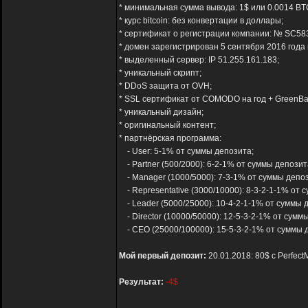
* минимальная сумма вывода: 1$ или 0.0014 BT
* курс bitcoin: без конвертации в доллары;
* сертификат о регистрации компании: № SC58
* домен зарегистрирован 5 сентября 2016 года 
* выделенный сервер: IP 51.255.161.183;
* уникальный скрипт;
* DDoS защита от OVH;
* SSL сертификат от COMODO на год + GreenBa
* уникальный дизайн;
* оригинальный контент;
* партнёрская программа:
- User: 5-1% от суммы депозита;
- Partner (500/2000): 6-2-1% от суммы депозит
- Manager (1000/5000): 7-3-1% от суммы депоз
- Representative (3000/10000): 8-3-2-1-1% от 
- Leader (5000/25000): 10-4-2-1-1% от суммы 
- Director (10000/50000): 12-5-3-2-1% от сумм
- CEO (25000/100000): 15-5-3-2-1% от суммы 
Мой первый депозит:
20.01.2018: 80$ с Perfec
Результат:
-4$