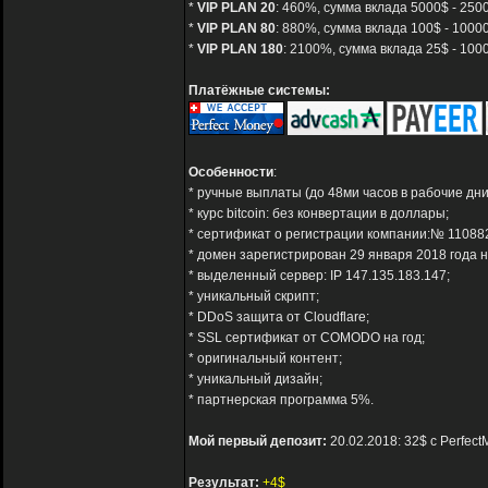
*
VIP PLAN 20
: 460%, сумма вклада 5000$ - 2500
*
VIP PLAN 80
: 880%, сумма вклада 100$ - 10000
*
VIP PLAN 180
: 2100%, сумма вклада 25$ - 100
Платёжные системы:
Особенности
:
* ручные выплаты (до 48ми часов в рабочие дни 
* курс bitcoin: без конвертации в доллары;
* сертификат о регистрации компании:№ 11088
* домен зарегистрирован 29 января 2018 года н
* выделенный сервер: IP 147.135.183.147;
* уникальный скрипт;
* DDoS защита от Cloudflare;
* SSL сертификат от COMODO на год;
* оригинальный контент;
* уникальный дизайн;
* партнерская программа 5%.
Мой первый депозит:
20.02.2018: 32$ с Perfec
Результат:
+4$