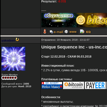
Результат:
-8.05$
-----
Отправлено: 19 Февраля, 2018 - 13:11:07
yakodsen
Unique Sequence Inc - us-inc.c
Старт 12.02.2018 - СКАМ 06.03.2018
Инвестиционный план:
* 2.2% в сутки, сумма вклада 10$ - 10000$, сро
Super Member
Платёжные системы:
Сообщений всего:
2486
Дата рег-ции:
Нояб. 2010
Особенности
:
* мгновенные выплаты;
* сертификат о регистрации компании: № 3512