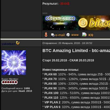
Результат:
-30.64$
-----
Отправлено: 20 Февраля, 2018 - 16:16:52
yakodsen
BTC Amazing Limited - btc-ama
Старт 20.02.2018 - СКАМ 20.03.2018
Инвестиционные планы:
*
PLAN 60
: 102% - 945%, сумма вклада 25$ - 500
*
PLAN 70
: 103% - 1260%, сумма вклада 501$ - 2
Super Member
*
PLAN 80
: 106% - 2200%, сумма вклада 2501$ - 
*
PLAN 90
: 110% - 3450%, сумма вклада 5001$ - 
Сообщений всего:
2486
Дата рег-ции:
Нояб. 2010
*
PLAN 100
: 115% - 5100%, сумма вклада 10001$
*
PLAN 110
: 125% - 6500%, сумма вклада 30001$
*
VIP PLAN 2
: 200%, сумма вклада 35001$ - 5000
*
VIP PLAN 6
: 320%, сумма вклада 10001$ - 4000