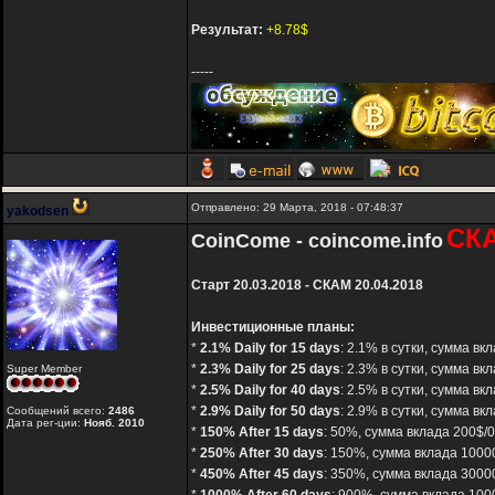
Результат:
+8.78$
-----
Отправлено: 29 Марта, 2018 - 07:48:37
yakodsen
СК
CoinCome - coincome.info
Старт 20.03.2018 - СКАМ 20.04.2018
Инвестиционные планы:
*
2.1% Daily for 15 days
: 2.1% в сутки, сумма в
*
2.3% Daily for 25 days
: 2.3% в сутки, сумма в
Super Member
*
2.5% Daily for 40 days
: 2.5% в сутки, сумма в
*
2.9% Daily for 50 days
: 2.9% в сутки, сумма в
Сообщений всего:
2486
Дата рег-ции:
Нояб. 2010
*
150% After 15 days
: 50%, сумма вклада 200$/
*
250% After 30 days
: 150%, сумма вклада 1000
*
450% After 45 days
: 350%, сумма вклада 3000