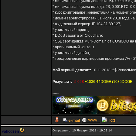
* минимальная сумма депозита: 5$, 0.001BTC, 
* минимальная сумма вывода: 2$, 0.001BTC, 0.
* курс криптовалют: конвертация на момент оп
* домен зарегистрирован 31 июля 2018 года на 
* выделенный сервер: IP 104.31.89.127;
* уникальный скрипт;
* DDoS защита от Cloudflare;
* SSL сертификат Multi-Domain от COMODO на н
* оригинальный контент;
* уникальный дизайн;
* трёхуровневая партнёрская программа 7% - 2
Мой первый депозит:
10.11.2018: 5$ PerfectMo
Результат:
-5.02$
+1036,44DOGE (1035DOGE ->
-----
Отправлено: 10 Января, 2018 - 19:51:14
yakodsen