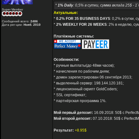
*
1% Daily
: 0,5% в сутки, сумма вклада 25$ - 
Super Member
Актуальные:
*
0.2% FOR 35 BUSINESS DAYS
: 0,2% в сутки,
Сообщений всего:
2486
*
2% WEEKLY FOR 26 WEEKS
: 2% в неделю, су
Дата рег-ции:
Нояб. 2010
Платёжные системы:
Особенности:
* ручные выплаты(до 48ми часов);
* начисления по рабочим дням;
* домен зарегистрирован 06 сентября 2013;
* выделенный сервер: 198.144.120.181;
* лицензионный скрипт GoldCoders;
* SSL сертификат;
* партнёрская программа 1%.
Мой первый депозит:
16.09.2018: 50$ с Perfec
Мой второй депозит:
07.10.2018: 50$ с Perfect
Результат:
+8.95$