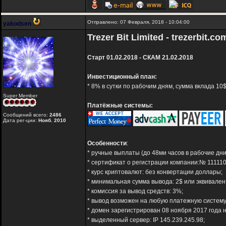
Отправлено: 07 Февраля, 2018 - 10:04:00
yakodsen
Trezer Bit Limited - trezerbit.co
Старт 01.02.2018 - СКАМ 21.02.2018
Инвестиционный план:
* 8% в сутки по рабочим дням, сумма вклада 10$
Super Member
Платёжные системы:
Сообщений всего:
2486
Дата рег-ции:
Нояб. 2010
Особенности
:
* ручные выплаты (до 48ми часов в рабочие дни
* сертификат о регистрации компании:№ 111110
* курс криптовалют: без конвертации доллары;
* минимальная сумма вывода: 2$ или эквивалент
* комиссия за вывод средств: 3%;
* вывод возможен на любую платежную систему
* домен зарегистрирован 08 ноября 2017 года н
* выделенный сервер: IP 145.239.245.98;