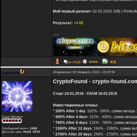
Мой первый депозит:
02.02.2018: 50$ с Perfec
Результат:
+4.8$
-----
Отправлено: 03 Февраля, 2018 - 19:25:56
yakodsen
CryptoFound - crypto-found.co
Старт 24.01.2018 - СКАМ 18.02.2018
Инвестиционные планы:
*
160% After 1 day
: 102% - 160%, сумма вклада 
*
400% After 4 days
: 112% - 400%, сумма вклада
Super Member
*
780% After 8 days
: 132% - 780%, сумма вклада
*
1360% After 12 days
: 164% - 1360%, сумма вкл
Сообщений всего:
2486
Дата рег-ции:
Нояб. 2010
*
2700% After 20 days
: 248% - 2700%, сумма вкл