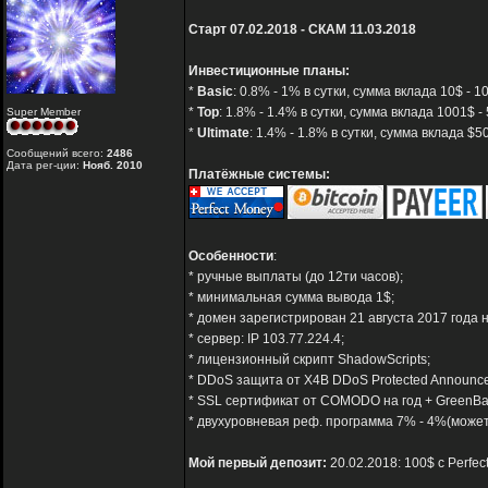
Старт 07.02.2018 - СКАМ 11.03.2018
Инвестиционные планы:
*
Basic
: 0.8% - 1% в сутки, сумма вклада 10$ -
*
Top
: 1.8% - 1.4% в сутки, сумма вклада 1001$ 
Super Member
*
Ultimate
: 1.4% - 1.8% в сутки, сумма вклада $
Сообщений всего:
2486
Дата рег-ции:
Нояб. 2010
Платёжные системы:
Особенности
:
* ручные выплаты (до 12ти часов);
* минимальная сумма вывода 1$;
* домен зарегистрирован 21 августа 2017 года н
* сервер: IP 103.77.224.4;
* лицензионный скрипт ShadowScripts;
* DDoS защита от X4B DDoS Protected Announc
* SSL сертификат от COMODO на год + GreenBa
* двухуровневая реф. программа 7% - 4%(может
Мой первый депозит:
20.02.2018: 100$ с Perfe