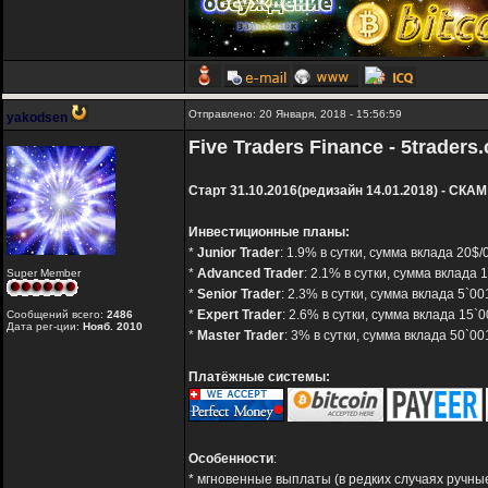
Отправлено: 20 Января, 2018 - 15:56:59
yakodsen
Five Traders Finance - 5traders
Старт 31.10.2016(редизайн 14.01.2018) - СКАМ
Инвестиционные планы:
*
Junior Trader
: 1.9% в сутки, сумма вклада 20$
*
Advanced Trader
: 2.1% в сутки, сумма вклада
Super Member
*
Senior Trader
: 2.3% в сутки, сумма вклада 5`0
*
Expert Trader
: 2.6% в сутки, сумма вклада 15
Сообщений всего:
2486
Дата рег-ции:
Нояб. 2010
*
Master Trader
: 3% в сутки, сумма вклада 50`0
Платёжные системы:
Особенности
:
* мгновенные выплаты (в редких случаях ручные