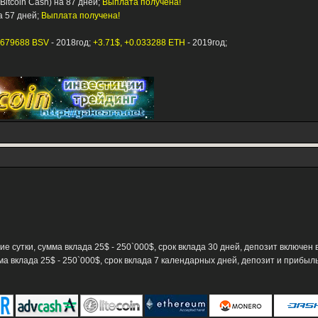
Bitcoin Cash) на 87 дней;
Выплата получена!
а 57 дней;
Выплата получена!
0679688 BSV
- 2018год;
+3.71$, +0.033288 ETH
- 2019год;
чие сутки, сумма вклада 25$ - 250`000$, срок вклада 30 дней, депозит включен
ма вклада 25$ - 250`000$, срок вклада 7 календарных дней, депозит и прибыль