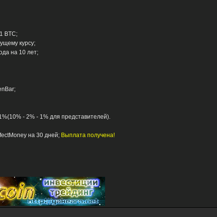
1 BTC;
кущему курсу;
ода на 10 лет;
enBar;
 1%(10% - 2% - 1% для представителей).
rfectMoney на 30 дней;
Выплата получена!