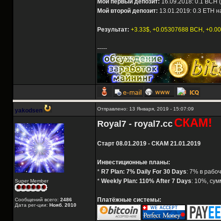
Мой первый депозит:
16.09.2018: 0.1 BCH (
Мой второй депозит:
13.01.2019: 0.3 ETH н
Результат:
+3.33$, +0.05307688 BCH, +0.0
-----
Отправлено: 13 Января, 2019 - 15:07:09
yakodsen
СКАМ!
Royal7 - royal7.cc
Старт 08.01.2019 - СКАМ 21.01.2019
Инвестиционные планы:
*
R7 Plan: 7% Daily For 30 Days
: 7% в рабо
*
Weekly Plan: 110% After 7 Days
: 10%, сум
Super Member
Платёжные системы:
Сообщений всего:
2486
Дата рег-ции:
Нояб. 2010