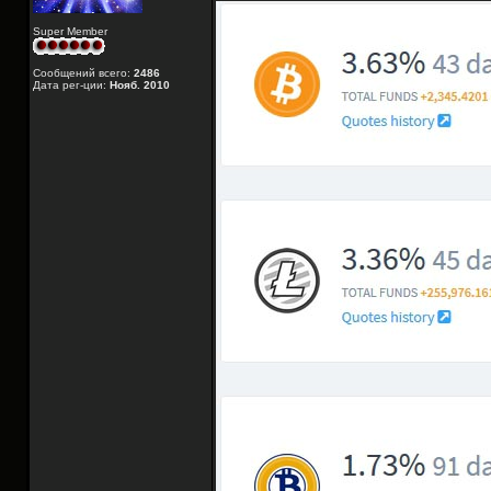
Super Member
Сообщений всего:
2486
Дата рег-ции:
Нояб. 2010