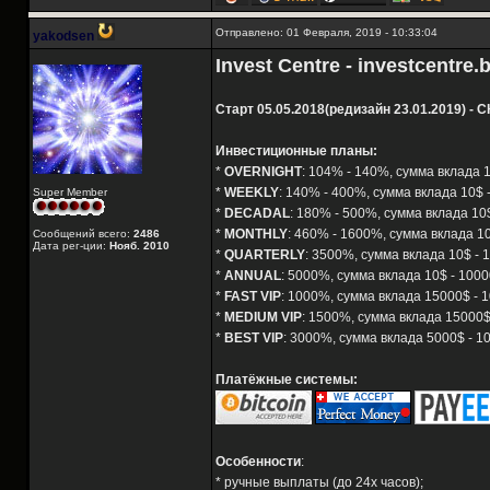
Отправлено: 01 Февраля, 2019 - 10:33:04
yakodsen
Invest Centre - investcentre.b
Старт 05.05.2018(редизайн 23.01.2019) - 
Инвестиционные планы:
*
OVERNIGHT
: 104% - 140%, сумма вклада 1
*
WEEKLY
: 140% - 400%, сумма вклада 10$ 
Super Member
*
DECADAL
: 180% - 500%, сумма вклада 10$
*
MONTHLY
: 460% - 1600%, сумма вклада 10
Сообщений всего:
2486
Дата рег-ции:
Нояб. 2010
*
QUARTERLY
: 3500%, сумма вклада 10$ - 
*
ANNUAL
: 5000%, сумма вклада 10$ - 1000
*
FAST VIP
: 1000%, сумма вклада 15000$ - 1
*
MEDIUM VIP
: 1500%, сумма вклада 15000$ 
*
BEST VIP
: 3000%, сумма вклада 5000$ - 1
Платёжные системы:
Особенности
:
* ручные выплаты (до 24х часов);