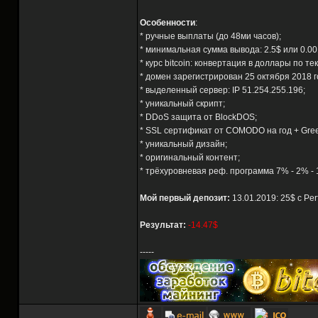
Особенности
:
* ручные выплаты (до 48ми часов);
* минимальная сумма вывода: 2.5$ или 0.00
* курс bitcoin: конвертация в доллары по те
* домен зарегистрирован 25 октября 2018 г
* выделенный сервер: IP 51.254.255.196;
* уникальный скрипт;
* DDoS защита от BlockDOS;
* SSL сертификат от COMODO на год + Gre
* уникальный дизайн;
* оригинальный контент;
* трёхуровневая реф. программа 7% - 2% -
Мой первый депозит:
13.01.2019: 25$ с Pe
Результат:
-14.47$
-----