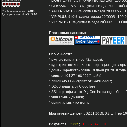
*
LIGHT
: 1.4% - 2.6%, сумма вклада 20$ - 100`0
Super Member
*
CLASSIC
: 1.6% - 3%, сумма вклада 20$ - 100
*
AFTER VIP
: 1000%, сумма вклада 20`000$ - 10
Сообщений всего:
2486
Дата рег-ции:
Нояб. 2010
*
VIP PLUS
: 910%, сумма вклада 20`000$ - 100`
*
VIP PRO
: 710%, сумма вклада 20`000$ - 100`0
Платёжные системы:
Особенности
:
* ручные выплаты (до 72х часов);
* курс криптовалют: без конвертация в доллары
* домен зарегистрирован 19 декабря 2018 года 
* сервер: 104.27.168.126(1 сайт);
* лицензионный скрипт от GoldCoders;
* DDoS защита от Cloudflare;
* SSL сертификат от DigiCert Inc на год + GreenB
* уникальный дизайн;
* оригинальный контент;
Мой первый депозит:
02.11.2019: 0.2 ETH на 1
Результат:
+2.22$
;
-0.1832042 ETH
;