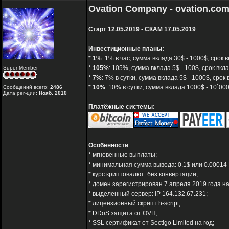
Ovation Company - ovation.co
Старт 12.05.2019 - СКАМ 17.05.2019
Инвестиционные планы:
*
1%
: 1% в час, сумма вклада 30$ - 1000$, срок
*
105%
: 105%, сумма вклада 5$ - 100$, срок вк
Super Member
*
7%
: 7% в сутки, сумма вклада 5$ - 1000$, сро
*
10%
: 10% в сутки, сумма вклада 1000$ - 10`0
Сообщений всего:
2486
Дата рег-ции:
Нояб. 2010
Платёжные системы:
Особенности
:
* мгновенные выплаты;
* минимальная сумма вывода: 0.1$ или 0.00014
* курс криптовалют: без конвертации;
* домен зарегистрирован 7 апреля 2019 года на
* выделенный сервер: IP 164.132.67.231;
* лицензионный скрипт h-script;
* DDoS защита от OVH;
* SSL сертификат от Sectigo Limited на год;