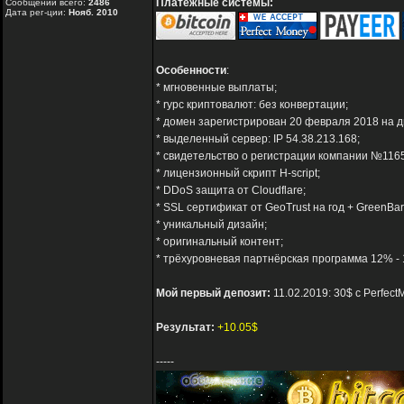
Платёжные системы:
Сообщений всего:
2486
Дата рег-ции:
Нояб. 2010
Особенности
:
* мгновенные выплаты;
* rурс криптовалют: без конвертации;
* домен зарегистрирован 20 февраля 2018 на д
* выделенный сервер: IP 54.38.213.168;
* свидетельство о регистрации компании №116
* лицензионный скрипт H-script;
* DDoS защита от Cloudflare;
* SSL сертификат от GeoTrust на год + GreenBar
* уникальный дизайн;
* оригинальный контент;
* трёхуровневая партнёрская программа 12% - 
Мой первый депозит:
11.02.2019: 30$ с Perfec
Результат:
+10.05$
-----