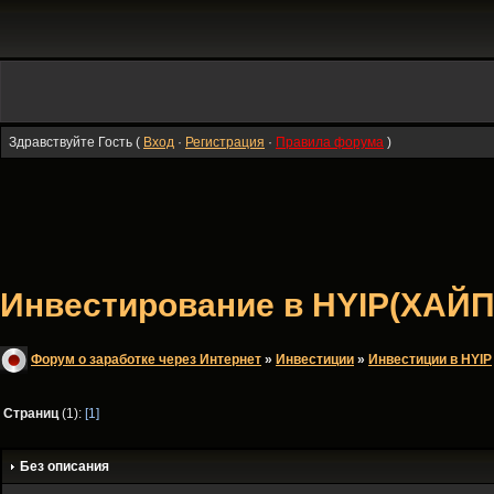
Здравствуйте Гость (
Вход
·
Регистрация
·
Правила форума
)
Инвестирование в HYIP(ХАЙП
Форум о заработке через Интернет
»
Инвестиции
»
Инвестиции в HYIP
Страниц
(1):
[1]
Без описания