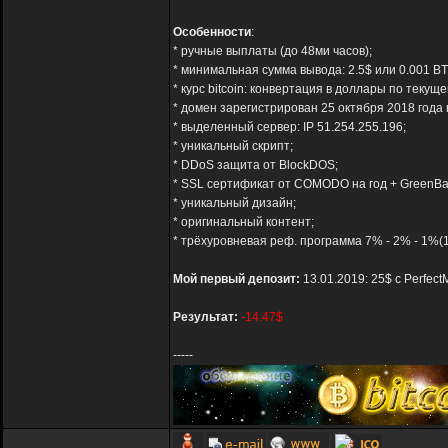
Особенности
:
* ручные выплаты (до 48ми часов);
* минимальная сумма вывода: 2.5$ или 0.001 BT
* курс bitcoin: конвертация в доллары по текуще
* домен зарегистрирован 25 октября 2018 года 
* выделенный сервер: IP 51.254.255.196;
* уникальный скрипт;
* DDoS защита от BlockDOS;
* SSL сертификат от COMODO на год + GreenBa
* уникальный дизайн;
* оригинальный контент;
* трёхуровневая реф. программа 7% - 2% - 1%(
Мой первый депозит:
13.01.2019: 25$ с Perfec
Результат:
-14.47$
-----