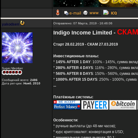
Отправлено: 07 Марта, 2019 - 16:46:06
yakodsen
СКАМ
Indigo Income Limited -
Старт 28.02.2019 - СКАМ 27.03.2019
Инвестиционные планы:
*
145% AFTER 1 DAY
: 103% - 145%, сумма вклад
*
280% AFTER 4 DAYS
: 116% - 280%, сумма вкл
Super Member
*
560% AFTER 8 DAYS
: 150% - 560%, сумма вкл
*
1000% AFTER 15 DAYS
: 250% - 1000%, сумма 
Сообщений всего:
2486
Дата рег-ции:
Нояб. 2010
...
Платёжные системы:
Особенности
:
* ручные выплаты (до 48-ми часов);
* курс криптовалют: конвертация в USD;
* минимальная сумма вывода: $0.1;