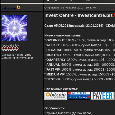
Отправлено: 01 Февраля, 2019 - 10:33:04
yakodsen
Invest Centre - investcentre.biz
Старт 05.05.2018(редизайн 23.01.2019) - СКАМ
Инвестиционные планы:
*
OVERNIGHT
: 104% - 140%, сумма вклада 10$ -
*
WEEKLY
: 140% - 400%, сумма вклада 10$ - 10
Super Member
*
DECADAL
: 180% - 500%, сумма вклада 10$ - 1
*
MONTHLY
: 460% - 1600%, сумма вклада 10$ - 
Сообщений всего:
2486
Дата рег-ции:
Нояб. 2010
*
QUARTERLY
: 3500%, сумма вклада 10$ - 1000
*
ANNUAL
: 5000%, сумма вклада 10$ - 100000$,
*
FAST VIP
: 1000%, сумма вклада 15000$ - 10000
*
MEDIUM VIP
: 1500%, сумма вклада 15000$ - 10
*
BEST VIP
: 3000%, сумма вклада 5000$ - 10000
Платёжные системы:
Особенности
:
* ручные выплаты (до 24х часов);