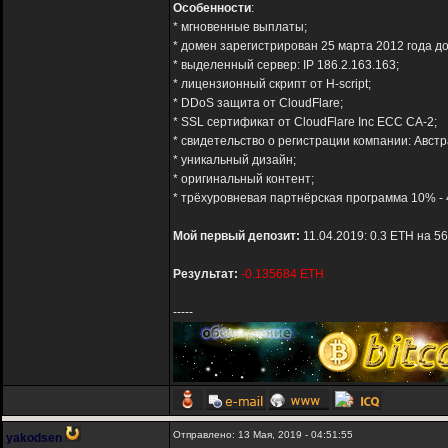
Особенности
:
* мгновенные выплаты;
* домен зарегистрирован 25 марта 2012 года до
* выделенный сервер: IP 186.2.163.163;
* лицензионный скрипт от H-script;
* DDoS защита от CloudFlare;
* SSL сертификат от CloudFlare Inc ECC CA-2;
* свидетельство о регистрации компании: Авс
* уникальный дизайн;
* оригинальный контент;
* трёхуровневая партнёрская программа 10% - 
Мой первый депозит:
11.04.2019: 0.3 ETH на 5
Результат:
-0.135684 ETH
-----
Отправлено: 13 Мая, 2019 - 04:51:55
yakodsen