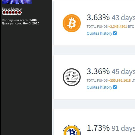
Super Member
Сообщений всего:
2486
Дата рег-ции:
Нояб. 2010