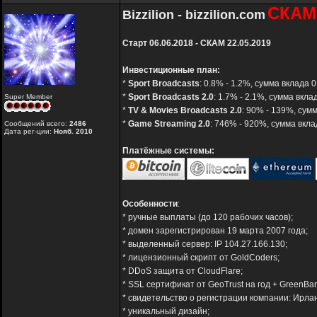
СКАМ
Bizzilion - bizzilion.com
Старт 06.06.2018 - СКАМ 22.05.2019
Инвестиционные план:
*
Sport Broadcasts
: 0.8% - 1.2%, сумма вклада
*
Sport Broadcasts 2.0
: 1.7% - 2.1%, сумма вкл
Super Member
*
TV & Movies Broadcasts 2.0
: 90% - 139%, сум
*
Game Streaming 2.0
: 746% - 920%, сумма вкла
Сообщений всего:
2486
Дата рег-ции:
Нояб. 2010
Платёжные системы:
Особенности
:
* ручные выплаты (до 120 рабочих часов);
* домен зарегистрирован 19 марта 2007 года;
* выделенный сервер: IP 104.27.166.130;
* лицензионный скрипт от GoldCoders;
* DDoS защита от CloudFlare;
* SSL сертификат от GeoTrust на год + GreenBar
* свидетельство о регистрации компании: Ирла
* уникальный дизайн;