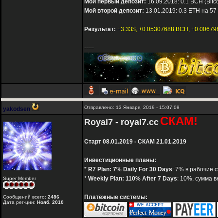
Мой первый депозит:
16.09.2018: 0.1 BCH (Bitc
Мой второй депозит:
13.01.2019: 0.3 ETH на 57
Результат:
+3.33$, +0.05307688 BCH, +0.0067
-----
Отправлено: 13 Января, 2019 - 15:07:09
yakodsen
СКАМ!
Royal7 - royal7.cc
Старт 08.01.2019 - СКАМ 21.01.2019
Инвестиционные планы:
*
R7 Plan: 7% Daily For 30 Days
: 7% в рабочие 
*
Weekly Plan: 110% After 7 Days
: 10%, сумма в
Super Member
Платёжные системы:
Сообщений всего:
2486
Дата рег-ции:
Нояб. 2010