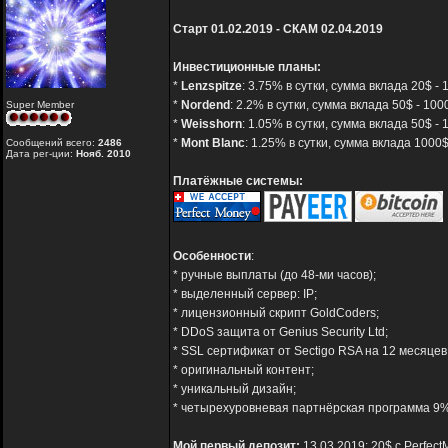
Старт 01.02.2019 - СКАМ 02.04.2019
Инвестиционные планы:
*
Lenzspitze
: 3.75% в сутки, сумма вклада 20$ -
*
Nordend
: 2.2% в сутки, сумма вклада 50$ - 10
Super Member
*
Weisshorn
: 1.05% в сутки, сумма вклада 50$ 
*
Mont Blanc
: 1.25% в сутки, сумма вклада 100
Сообщений всего:
2486
Дата рег-ции:
Нояб. 2010
Платёжные системы:
Особенности
:
* ручные выплаты (до 48-ми часов);
* выделенный сервер: IP;
* лицензионный скрипт GoldCoders;
* DDoS защита от Genius Security Ltd;
* SSL сертификат от Sectigo RSA на 12 месяцев
* оригинальный контент;
* уникальный дизайн;
* четырехуровневая партнёрская программа 9% 
Мой первый депозит:
13.03.2019: 20$ с Perfec