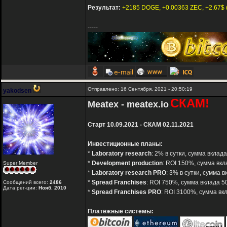
Результат:
+2185 DOGE, +0.00363 ZEC, +2.67$ (
-----
Отправлено: 16 Сентября, 2021 - 20:50:19
yakodsen
СКАМ!
Meatex - meatex.io
Старт 10.09.2021 - СКАМ 02.11.2021
Инвестиционные планы:
*
Laboratory research
: 2% в сутки, сумма вкла
*
Development production
: ROI 150%, сумма вкл
Super Member
*
Laboratory research PRO
: 3% в сутки, сумма 
*
Spread Franchises
: ROI 750%, сумма вклада 5
Сообщений всего:
2486
Дата рег-ции:
Нояб. 2010
*
Spread Franchises PRO
: ROI 3100%, сумма вк
Платёжные системы: