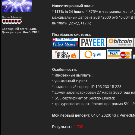
Инвестиционный план:
*
117% in 24 hours
: 4.875% в час, минимальный д
максимальный депозит 20$ / 2000 руб / 0.004 BTC
Super Member
выплаты, доход +17%;
Сообщений всего:
2486
Дата рег-ции:
Нояб. 2010
Платёжные системы:
Особенности:
* мгновенные выплаты;
* уникальный скрипт;
* выделенный сервер: IP 193.233.15.223;
* домен зарегистрирован 27 марта 2020 года на
* SSL сертификат от Sectigo Limited;
* трёхуровневая партнёрская программа 5% - 2
Мой первый депозит:
04.04.2020: 4$ с PerfectM
Результат:
-1.73$