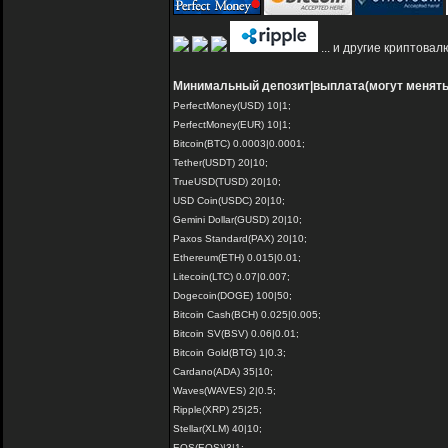
... и другие криптова
Минимальный депозит|выплата(могут менятьс
PerfectMoney(USD) 10|1;
PerfectMoney(EUR) 10|1;
Bitcoin(BTC) 0.0003|0.0001;
Tether(USDT) 20|10;
TrueUSD(TUSD) 20|10;
USD Coin(USDC) 20|10;
Gemini Dollar(GUSD) 20|10;
Paxos Standard(PAX) 20|10;
Ethereum(ETH) 0.015|0.01;
Litecoin(LTC) 0.07|0.007;
Dogecoin(DOGE) 100|50;
Bitcoin Cash(BCH) 0.025|0.005;
Bitcoin SV(BSV) 0.06|0.01;
Bitcoin Gold(BTG) 1|0.3;
Cardano(ADA) 35|10;
Waves(WAVES) 2|0.5;
Ripple(XRP) 25|25;
Stellar(XLM) 40|10;
EOS(EOS)|3|1;