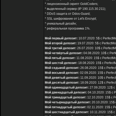
* лицензионный скрипт GoldCoders;
* выделенный сервер (IP 190.115.30.211);
* DDoS защита от Ddos-Guard;
* SSL шифрование от Let's Encrypt;
* уникальный дизайн;
* реферальная программа 1%.
Мой первый депозит:
10.07.2020: 5$ с PerfectM
Мой второй депозит:
19.07.2020: 5$ с PerfectM
Мой третий депозит:
26.07.2020: 10$ с PerfectM
Мой четвёртый депозит:
04.08.2020: 10$ с Per
Мой пятый депозит:
11.08.2020: 15$ с PerfectM
Мой шестой депозит:
18.08.2020: 15$ с Perfect
Мой седьмой депозит:
26.08.2020: 15$ с Perfe
Мой восьмой депозит:
02.09.2020: 15$ с Perfec
Мой девятый депозит:
11.09.2020: 10$ с Perfec
Мой десятый депозит:
18.09.2020: 12$ с Perfe
Мой одиннадцатый депозит:
27.09.2020: 12$ с
Мой двенадцатый депозит:
04.10.2020: 15$ с P
Мой тринадцатый депозит:
12.10.2020: 15$ с P
Мой четырнадцатый депозит:
20.10.2020: 15$ 
Мой пятнадцатый депозит:
02.11.2020: 15$ с P
Мой шестнадцатый депозит:
10.11.2020: 15$ с