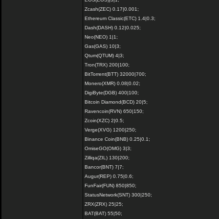
Zcash(ZEC) 0.17|0.001;
Ethereum Classic(ETC) 1.4|0.3;
Dash(DASH) 0.12|0.025;
Neo(NEO) 1|1;
Gas(GAS) 10|3;
Qtum(QTUM) 4|3;
Tron(TRX) 200|100;
BitTorrent(BTT) 32000|700;
Monero(XMR) 0.08|0.02;
DigiByte(DGB) 400|100;
Bitcoin Diamond(BCD) 20|5;
Ravencoin(RVN) 650|150;
Zcoin(XZC) 2|0.5;
Verge(XVG) 1200|250;
Binance Coin(BNB) 0.25|0.1;
OmiseGO(OMG) 3|3;
Zilliqa(ZIL) 130|200;
Bancor(BNT) 7|7;
Augur(REP) 0.75|0.6;
FunFair(FUN) 850|850;
StatusNetwork(SNT) 300|250;
ZRX(ZRX) 25|25;
BAT(BAT) 55|50;