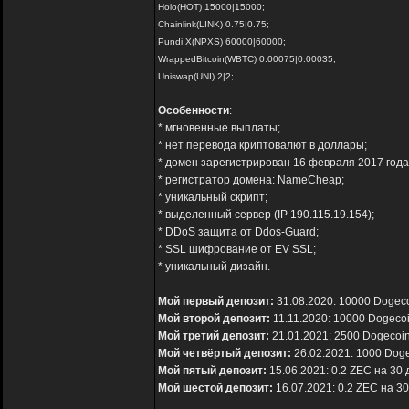
Holo(HOT) 15000|15000;
Chainlink(LINK) 0.75|0.75;
Pundi X(NPXS) 60000|60000;
WrappedBitcoin(WBTC) 0.00075|0.00035;
Uniswap(UNI) 2|2;
Особенности
:
* мгновенные выплаты;
* нет перевода криптовалют в доллары;
* домен зарегистрирован 16 февраля 2017 года 
* регистратор домена: NameCheap;
* уникальный скрипт;
* выделенный сервер (IP 190.115.19.154);
* DDoS защита от Ddos-Guard;
* SSL шифрование от EV SSL;
* уникальный дизайн.
Мой первый депозит:
31.08.2020: 10000 Dogeco
Мой второй депозит:
11.11.2020: 10000 Dogecoi
Мой третий депозит:
21.01.2021: 2500 Dogecoin
Мой четвёртый депозит:
26.02.2021: 1000 Doge
Мой пятый депозит:
15.06.2021: 0.2 ZEC на 30 
Мой шестой депозит:
16.07.2021: 0.2 ZEC на 3