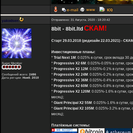
Отправлено: 31 Августа, 2020 - 18:20:42
yakodsen
СКАМ!
8bit - 8bit.ltd
Старт 29.03.2018 (редизайн 22.03.2021) - СКАМ
Инвестиционные планы:
*
Trial Next 1M
: 0.025% в сутки, срок вклада 3
*
Progressive X2 6M
: 0.025%-0.05% в сутки, ср
Super Member
*
Progressive X2 12M
: 0.025%-0.1% в сутки, ср
*
Progressive X2 24M
: 0.025%-0.2% в сутки, ср
Сообщений всего:
2486
Дата рег-ции:
Нояб. 2010
*
Progressive X2 36M
: 0.025%-0.4% в сутки, с
*
Progressive X2 60M
: 0.025%-0.8% в сутки, с
*
Progressive X2 120M
: 0.025%-1.6% в сутки, 
месяц);
*
Giant Principal X2 55M
: 0.025%-1.6% в сутки,
*
Giant Principal X2 105M
: 0.025%-3.2% в сутки
месяц);
Платёжные системы: