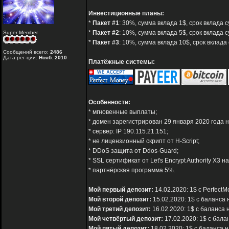
Инвестиционные планы:
*
Пакет #1
: 30%, сумма вклада 1$, срок вклада 
*
Пакет #2
: 10%, сумма вклада 5$, срок вклада 
Super Member
*
Пакет #3
: 10%, сумма вклада 10$, срок вклада
Сообщений всего:
2486
Дата рег-ции:
Нояб. 2010
Платёжные системы:
Особенности:
* мгновенные выплаты;
* домен зарегистрирован 29 января 2020 года н
* сервер: IP 190.115.21.151;
* не лицензионный скрипт от H-Script;
* DDoS защита от Ddos-Guard;
* SSL сертификат от Let's Encrypt Authority X3 н
* партнёрская программа 5%.
Мой первый депозит:
14.02.2020: 1$ с PerfectM
Мой второй депозит:
15.02.2020: 1$ с баланса 
Мой третий депозит:
16.02.2020: 1$ с баланса 
Мой четвёртый депозит:
17.02.2020: 1$ с бала
Мой пятый депозит:
18.02.2020: 1$ с баланса н