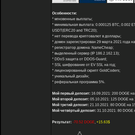
Особенности:
* мгновенные выплаты;
* минимальная выплата: 0.000125 BTC, 0.002 ET
USDT(ERC20 and TRC20);
* нет перевода криптовалют в доллары;
* домен зарегистрирован 29 марта 2021 года на
* регистратор домена: NameCheap;
* выделенный сервер (IP 186.2.162.13);
* DDoS защита от DDOS-Guard;
* SSL шифрование от EV SSL на год;
* лицензированный скрипт GoldCoders;
* уникальный дизайн;
* реферальная программа 5%.
Мой первый депозит:
16.09.2021: 200 DOGE на 
Мой второй депозит:
05.10.2021: 125 DOGE на 
Мой третий депозит:
21.10.2021: 80 DOGE на 1
Мой четвёртый депозит:
31.10.2021: 80 DOGE 
Результат:
-70.52 DOGE
,
+15.63$