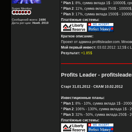
*
Plan 1
: 8%, сумма вклада 1$ - 10000$, с
*
Plan 2
: 11%, сумма вклада 750$ - 10000$
Super Member
*
Plan 3
: 17%, сумма вклада 1500$ - 1000
Платёжные системы:
Сообщений всего:
2486
Дата рег-ции:
Нояб. 2010
Краткое описание:
Проект от админа profitsleader.com. Мгн
Мой первый инвест:
03.02.2012: 12,5$ с 
Результат:
+1.85$
Profits Leader - profitslead
Старт 31.01.2012
-
СКАМ 10.02.2012
Инвестиционные планы:
*
Plan 1
: 8% - 10%, сумма вклада 1$ - 200
*
Plan 2
: 106% - 130%, сумма вклада 1$ - 
*
Plan 3
: 32% - 50%, сумма вклада 250$ - 
Платёжные системы: