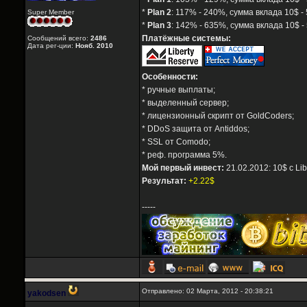
*
Plan 2
: 117% - 240%, сумма вклада 10$ - 
Super Member
*
Plan 3
: 142% - 635%, сумма вклада 10$ -
Платёжные системы:
Сообщений всего:
2486
Дата рег-ции:
Нояб. 2010
Особенности:
* ручные выплаты;
* выделенный сервер;
* лицензионный скрипт от GoldCoders;
* DDoS защита от Antiddos;
* SSL от Comodo;
* реф. программа 5%.
Мой первый инвест:
21.02.2012: 10$ с Li
Результат:
+2.22$
-----
Отправлено: 02 Марта, 2012 - 20:38:21
yakodsen