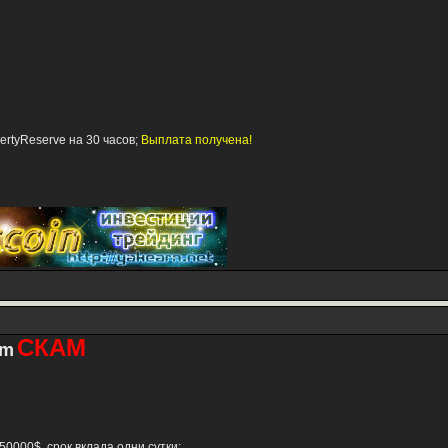
bertyReserve на 30 часов;
Выплата получена!
СКАМ
om
 50000$, срок вклада одни сутки;