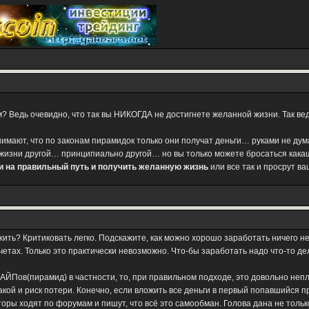
 Ведь очевидно, что так вы НИКОГДА не достигнете желанной жизни. Так ве
нимают, что по законам пирамидок только они получат деньги… руками не д
 жизни другой… принципиально другой… но вы только можете бросаться кака
ти на правильный путь и получить желанную жизнь
или все так и просрут ва
ить? Критиковать легко. Подскажите, как можно хорошо заработать ничего не
четах. Только это практически невозможно. Что-бы заработать надо что-то де
АЙПов(пирамид) в частности, то, при правильном подходе, это довольно непл
акой и риск потери. Конечно, если вложить все деньги в первый попавшийся п
оры ходят по форумам и пишут, что всё это самообман. Голова дана не только 