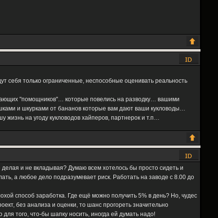
дут себя только ограниченные, неспособные оценивать реальность
умающих "помощников"… которые повелись на разводку… вашими
шками и шкурками от бананов которые вам дают ваши кукловоды…
шу жизнь на угоду кукловодов хайперов, партнерок и т.п…
 делая и не вкладывая? Думаю всем хотелось бы просто сидеть и
лать, а любое дело подразумевает риск. Работать на заводе с 8.00 до
охой способ заработка. Где ещё можно получить 5% в день? Но, чудес
роект, без анализа и оценки, то шанс прогореть значительно
для того, что-бы шапку носить, иногда ей думать надо!