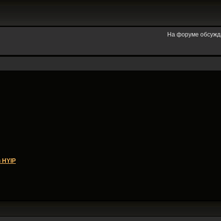
На форуме обсужд
 HYIP