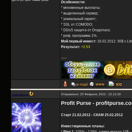
Особенности:
* мгновенные выплаты;
* выделенный сервер;
* уникальный скрипт;
* SSL от COMODO;
* DDoS защита от Dragonara;
* реф. программа 1%.
Мой первый инвест:
16.02.2012: 30$ с Li
Результат:
+2.53
-----
Отправлено: 25 Февраля, 2012 - 22:12:29
yakodsen
Profit Purse - profitpurse.c
Старт 21.02.2012 - СКАМ 25.02.2012
Инвестиционные планы:
*
Plan 1
: 105% - 129%, сумма вклада 10$ -