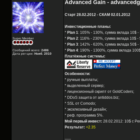
Advanced Gain - advanced
Старт 28.02.2012 - СКАМ 02.01.2012
Инвестиционные планы:
*
Plan 1
: 105% - 130%, сумма вклада 10$ -
*
Plan 2
: 116% - 230%, сумма вклада 10$ - 
Super Member
*
Plan 3
: 142% - 620%, сумма вклада 50$ -
*
Plan 4
: 190% - 1300%, сумма вклада 100$
Сообщений всего:
2486
Дата рег-ции:
Нояб. 2010
Платёжные системы:
Особенности:
* ручные выплаты;
* выделенный сервер;
* лицензионный скрипт от GoldCoders;
* DDoS защита от antiddos.biz;
* SSL от Comodo;
* эксклюзивный дизайн;
* реф. программа 5%.
Мой первый инвест:
28.02.2012: 10$ с Pe
Результат:
+2.35
-----