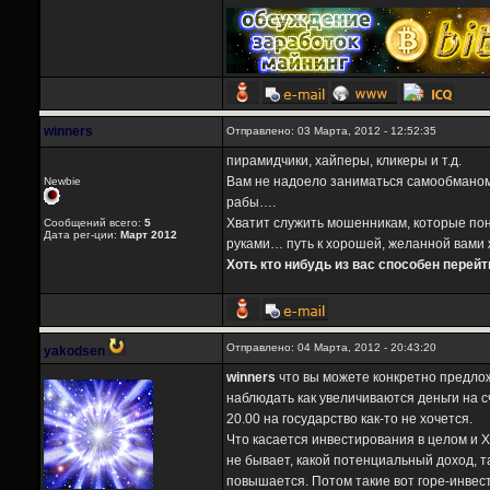
winners
Отправлено: 03 Марта, 2012 - 12:52:35
пирамидчики, хайперы, кликеры и т.д.
Вам не надоело заниматься самообманом?
Newbie
рабы….
Хватит служить мошенникам, которые по
Сообщений всего:
5
Дата рег-ции:
Март 2012
руками… путь к хорошей, желанной вами
Хоть кто нибудь из вас способен перей
Отправлено: 04 Марта, 2012 - 20:43:20
yakodsen
winners
что вы можете конкретно предлож
наблюдать как увеличиваются деньги на с
20.00 на государство как-то не хочется.
Что касается инвестирования в целом и Х
не бывает, какой потенциальный доход, т
повышается. Потом такие вот горе-инвест