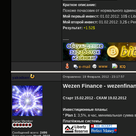
Краткое описание:
Похоже почасовик от нормального админа
Мой первый инвест:
01.02.2012: 10$ с Li
Мой второй инвест:
01.02.2012: 3,2$ с Pe
Результат:
+1.52$
-----
Отправлено: 19 Февраля, 2012 - 23:17:57
yakodsen
Wezen Finance - wezenfina
Старт 15.02.2012 - СКАМ 19.02.2012
Инвестиционные планы:
*
Plan 1
: 3,5%, в час, минимальная сумма 
Платёжные системы:
Super Member
Сообщений всего:
2486
Дата рег-ции:
Нояб. 2010